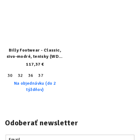
Billy Footwear - Classic,
sivo-modré, tenisky (WDR)
21314-021-W
117,37 €
30
32
36
37
Na objednávku (do 2
týždňov)
Odoberať newsletter
Email