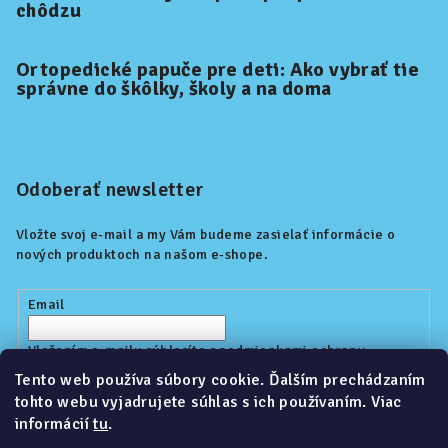
chôdzu
Ortopedické papuče pre deti: Ako vybrať tie
správne do škôlky, školy a na doma
Odoberať newsletter
Vložte svoj e-mail a my Vám budeme zasielať informácie o
nových produktoch na našom e-shope.
Email
Vložením e-mailu súhlasíte s
podmienkami ochrany
osobných údajov
Tento web používa súbory cookie. Ďalším prechádzaním
tohto webu vyjadrujete súhlas s ich používaním. Viac
informácií
tu
.
Prihlásiť sa