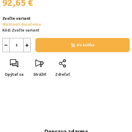
92,65 €
Jednotková
Zvoľte variant
cena:
Možnosti doručenia
Kód:
Zvoľte variant
−
+
Do košíka
Opýtať sa
Strážiť
Zdieľať
Doprava zdarma