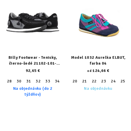
Billy Footwear - Tenisky,
Model 1032 Aurelka ELBUT,
čierno-šedé 21102-101-
farba 04
normal
92,65 €
124,66 €
od
28
30
31
32
33
34
36
20
37
21
38
22
39
23
24
25
Na objednávku (do 2
Na objednávku
týždňov)