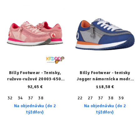
Billy Footwear - Tenisky,
Billy Footwear - tenisky
ružovo-ružové 20003-650-
Jogger námornícka modrá
normal
23102-410-normal
92,65 €
118,58 €
32
34
37
38
22
27
37
38
39
Na objednávku (do 2
Na objednávku (do 2
týždňov)
týždňov)