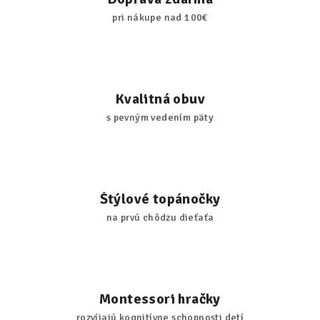
pri nákupe nad 100€
Kvalitná obuv
s pevným vedením päty
Štýlové topánočky
na prvú chôdzu dieťaťa
Montessori hračky
rozvíjajú kognitívne schopnosti detí