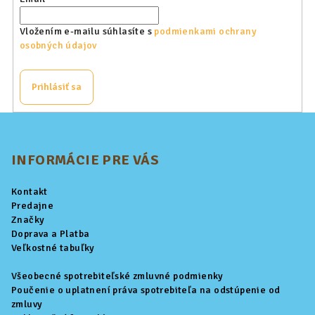
Vložením e-mailu súhlasíte s
podmienkami ochrany
osobných údajov
Prihlásiť sa
Z
á
p
INFORMÁCIE PRE VÁS
ä
Kontakt
t
Predajne
i
Značky
Doprava a Platba
e
Veľkostné tabuľky
Všeobecné spotrebiteľské zmluvné podmienky
Poučenie o uplatnení práva spotrebiteľa na odstúpenie od
zmluvy