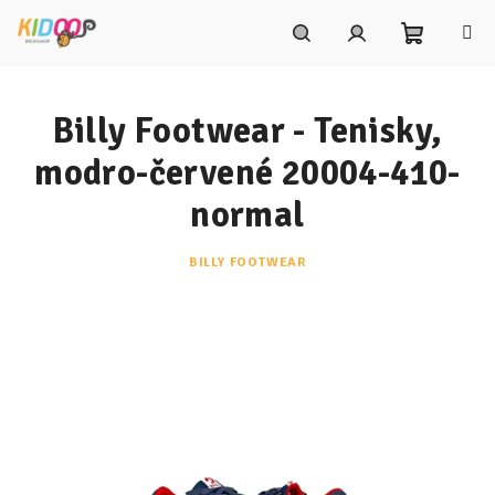
Prejsť
na
obsah
Nákupn
Hľadať
Prihlásenie
Billy Footwear - Tenisky,
košík
modro-červené 20004-410-
normal
BILLY FOOTWEAR