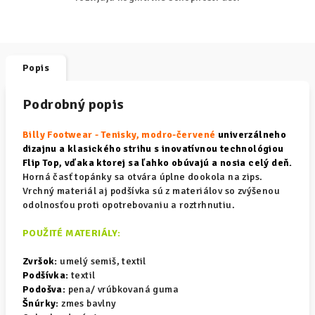
Popis
Podrobný popis
Billy Footwear - Tenisky, modro-
červené
univerzálneho
dizajnu a klasického strihu s inovatívnou technológiou
Flip Top, vďaka ktorej sa ľahko obúvajú a nosia celý deň.
Horná časť topánky sa otvára úplne dookola na zips.
Vrchný materiál aj podšívka sú z materiálov so zvýšenou
odolnosťou proti opotrebovaniu a roztrhnutiu.
POUŽITÉ MATERIÁLY:
Zvršok:
umelý semiš, textil
Podšívka:
textil
Podošva:
pena/ vrúbkovaná guma
Šnúrky:
zmes bavlny