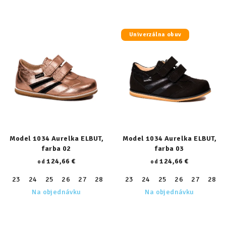
Univerzálna obuv
Model 1034 Aurelka ELBUT,
Model 1034 Aurelka ELBUT,
farba 02
farba 03
124,66 €
124,66 €
od
od
23
24
25
26
27
28
29
23
30
24
31
25
32
26
33
27
34
28
35
Na objednávku
Na objednávku