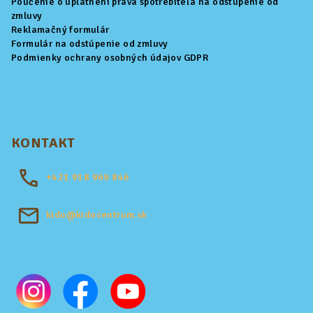
Poučenie o uplatnení práva spotrebiteľa na odstúpenie od
zmluvy
Reklamačný formulár
Formulár na odstúpenie od zmluvy
Podmienky ochrany osobných údajov GDPR
KONTAKT
+421
918 969 846
kido@kidocentrum.sk