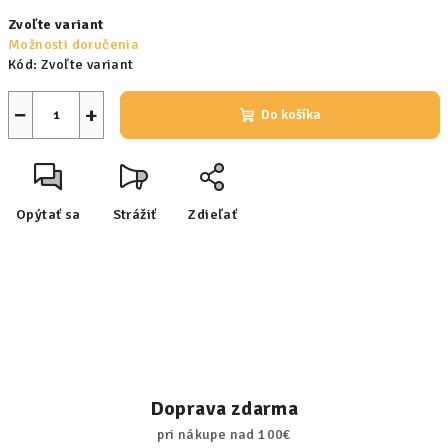
Jednotková
Zvoľte variant
cena:
Možnosti doručenia
Kód:
Zvoľte variant
−
+
Do košíka
Opýtať sa
Strážiť
Zdieľať
Doprava zdarma
pri nákupe nad 100€