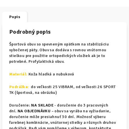
Popis
Podrobný popis
Športová obuv so spevneným opätkom na stabilizáciu
vybočenej päty. Obuv sa dodáva s rovnou vnútornou
stielkou pre použitie ortopedických vložiek ak je to
potrebné. Profylaktická obuv.
Materiál
:
Koža hladká a nubuková
Podrážka:
do veľkosti 25 VIBRAM, od veľkosti 26 SPORT
TK (športová, na obrázku)
Doručenie:
NA SKLADE
- doručenie do 3 pracovných
dní.
NA OBJEDNÁVKU
– obuv sa vyrába na vyžiadanie,
doručenie môže presiahnuť 30 dní. Možnosť výberu
farebnej kombinácie, vnútornej stielky a rôznych druhov
podrážok. Radi vám pomôžeme s výberom, kontaktujte