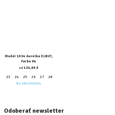
Model 1034 Aurelka ELBUT,
farba 04
124,66 €
od
23
24
25
26
27
28
29
30
31
32
33
34
35
Na objednávku
Odoberať newsletter