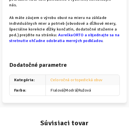
nás.
Ak máte záujem o výrobu obuvi na mieru na základe
individuálnych mier a potrieb (obvodové a dĺžkové miery,
špeciálne korekcie dĺžky končatín, dodatočné stuženie a
pod.) prejdite na stránku:
AurelkaORTO a objednajte sa na
stretnutie ohľadne odobratia merných podkladov
.
Dodatočné parametre
Kategória
:
Celoročná ortopedická obuv
Farba
:
Fialová|Modrá|Ružová
Súvisiaci tovar