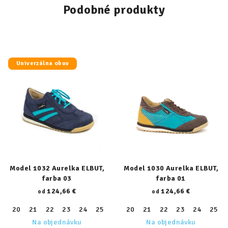
Podobné produkty
Univerzálna obuv
Model 1032 Aurelka ELBUT,
Model 1030 Aurelka ELBUT,
farba 03
farba 01
124,66 €
124,66 €
od
od
20
21
22
23
24
25
26
20
27
21
28
22
29
23
30
24
31
25
32
Na objednávku
Na objednávku