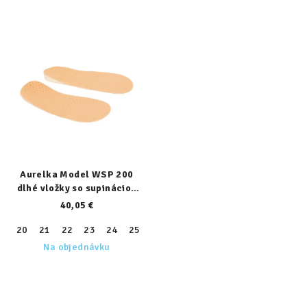
Aurelka Model WSP 200
dlhé vložky so supináciou
päty
40,05 €
20
21
22
23
24
25
26
27
28
29
30
31
32
Na objednávku