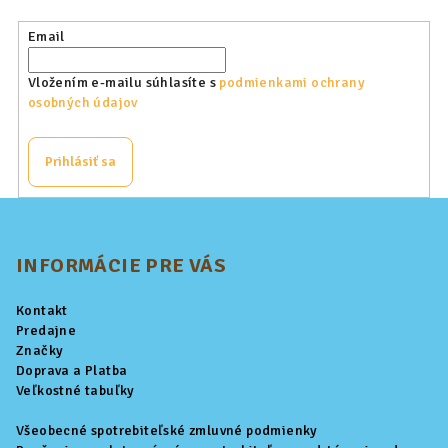
Email
Vložením e-mailu súhlasíte s
podmienkami ochrany
osobných údajov
Prihlásiť sa
Z
á
p
INFORMÁCIE PRE VÁS
ä
Kontakt
t
Predajne
i
Značky
Doprava a Platba
e
Veľkostné tabuľky
Všeobecné spotrebiteľské zmluvné podmienky