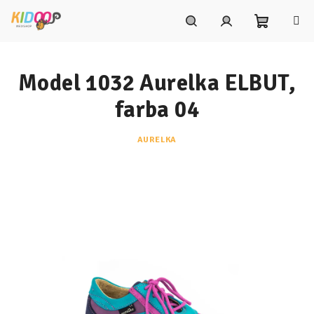
Prejsť
na
obsah
Nákupn
Hľadať
Prihlásenie
Model 1032 Aurelka ELBUT,
košík
farba 04
AURELKA