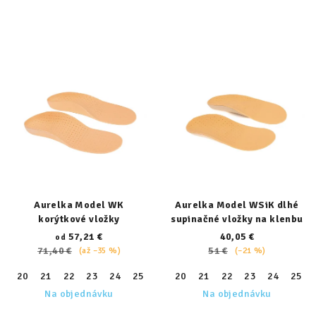
Aurelka Model WK
Aurelka Model WSiK dlhé
korýtkové vložky
supinačné vložky na klenbu
57,21 €
40,05 €
od
71,40 €
51 €
(až –35 %)
(–21 %)
20
21
22
23
24
25
26
20
27
21
28
22
29
23
30
24
31
25
32
Na objednávku
Na objednávku