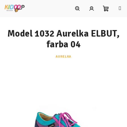
Prejsť
na
obsah
Nákupn
Hľadať
Prihlásenie
Model 1032 Aurelka ELBUT,
košík
farba 04
AURELKA