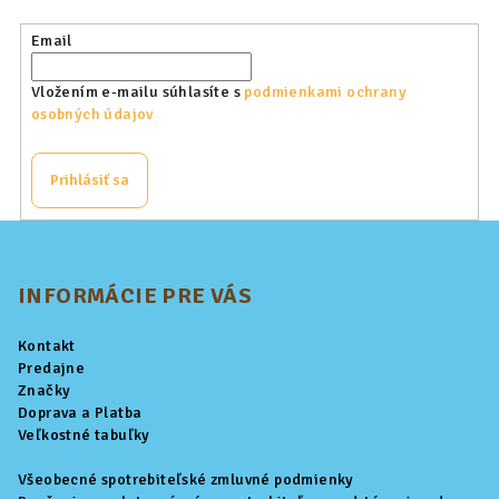
Email
Vložením e-mailu súhlasíte s
podmienkami ochrany
osobných údajov
Prihlásiť sa
Z
á
p
INFORMÁCIE PRE VÁS
ä
Kontakt
t
Predajne
i
Značky
Doprava a Platba
e
Veľkostné tabuľky
Všeobecné spotrebiteľské zmluvné podmienky