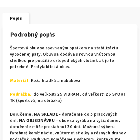
Popis
Podrobný popis
Športová obuv so spevneným opätkom na stabilizáciu
vybočenej päty. Obuv sa dodáva s rovnou vnútornou
stielkou pre použitie ortopedických vložiek ak je to
potrebné. Profylaktická obuv.
Materiál
:
Koža hladká a nubuková
Podrážka:
do veľkosti 25 VIBRAM, od veľkosti 26 SPORT
TK (športová, na obrázku)
Doručenie:
NA SKLADE
- doručenie do 3 pracovných
dní.
NA OBJEDNÁVKU
– obuv sa vyrába na vyžiadanie,
doručenie môže presiahnuť 30 dní. Možnosť výberu
farebnej kombinácie, vnútornej stielky a rôznych druhov
podrážok. Radi vám pomôžeme s výberom, kontaktujte