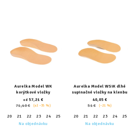
Aurelka Model WK
Aurelka Model WSiK dlhé
korýtkové vložky
supinačné vložky na klenbu
57,21 €
40,05 €
od
71,40 €
51 €
(až –35 %)
(–21 %)
20
21
22
23
24
25
26
20
27
21
28
22
29
23
30
24
31
25
32
Na objednávku
Na objednávku