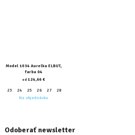
Model 1034 Aurelka ELBUT,
farba 04
124,66 €
od
23
24
25
26
27
28
29
30
31
32
33
34
35
Na objednávku
Odoberať newsletter