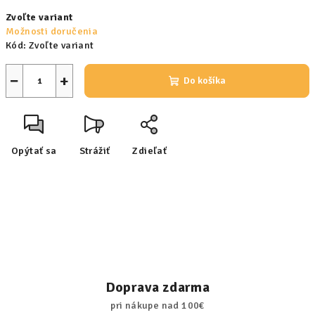
Jednotková
Zvoľte variant
cena:
Možnosti doručenia
Kód:
Zvoľte variant
−
+
Do košíka
Opýtať sa
Strážiť
Zdieľať
Doprava zdarma
pri nákupe nad 100€