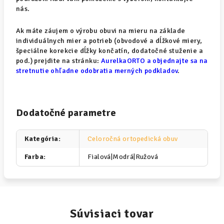
nás.
Ak máte záujem o výrobu obuvi na mieru na základe
individuálnych mier a potrieb (obvodové a dĺžkové miery,
špeciálne korekcie dĺžky končatín, dodatočné stuženie a
pod.) prejdite na stránku:
AurelkaORTO a objednajte sa na
stretnutie ohľadne odobratia merných podkladov
.
Dodatočné parametre
Kategória
:
Celoročná ortopedická obuv
Farba
:
Fialová|Modrá|Ružová
Súvisiaci tovar