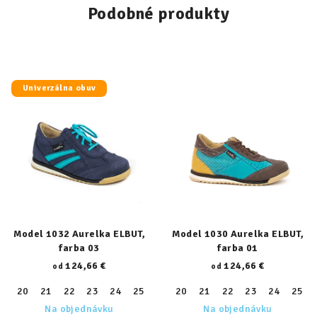
Podobné produkty
Univerzálna obuv
Model 1032 Aurelka ELBUT,
Model 1030 Aurelka ELBUT,
farba 03
farba 01
124,66 €
124,66 €
od
od
20
21
22
23
24
25
26
20
27
21
28
22
29
23
30
24
31
25
32
Na objednávku
Na objednávku