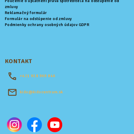
Poučenie o uplatnení práva spotrebiteľa na odstúpenie od
zmluvy
Reklamačný formulár
Formulár na odstúpenie od zmluvy
Podmienky ochrany osobných údajov GDPR
KONTAKT
+421
918 969 846
kido@kidocentrum.sk