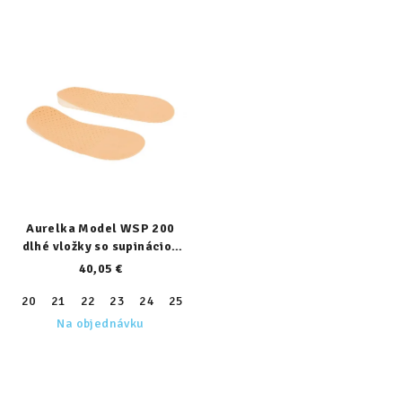
Aurelka Model WSP 200
dlhé vložky so supináciou
päty
40,05 €
20
21
22
23
24
25
26
27
28
29
30
31
32
Na objednávku