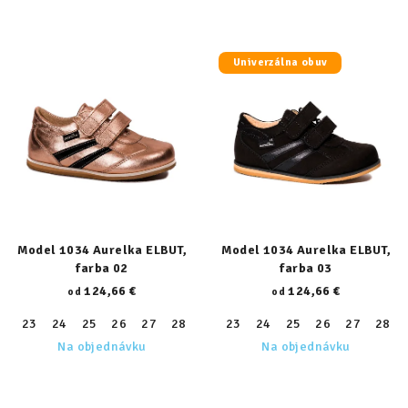
Univerzálna obuv
Model 1034 Aurelka ELBUT,
Model 1034 Aurelka ELBUT,
farba 02
farba 03
124,66 €
124,66 €
od
od
23
24
25
26
27
28
29
23
30
24
31
25
32
26
33
27
34
28
35
Na objednávku
Na objednávku