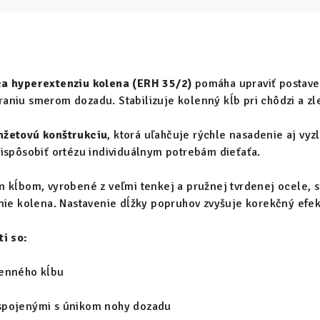
ca hyperextenziu kolena (ERH 35/2)
pomáha upraviť postaven
aniu smerom dozadu. Stabilizuje kolenný kĺb pri chôdzi a zl
žetovú konštrukciu
, ktorá uľahčuje rýchle nasadenie aj vy
ispôsobiť ortézu individuálnym potrebám dieťaťa.
m kĺbom, vyrobené z veľmi tenkej a pružnej tvrdenej ocele,
nie kolena. Nastavenie dĺžky popruhov zvyšuje korekčný efekt
ti so:
lenného kĺbu
spojenými s únikom nohy dozadu