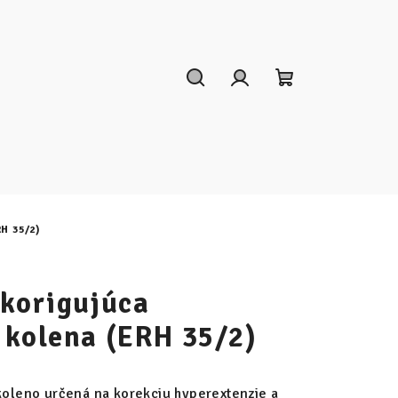
Hľadať
Prihlásenie
Nákupný
košík
H 35/2)
 korigujúca
 kolena (ERH 35/2)
 koleno určená na korekciu hyperextenzie a