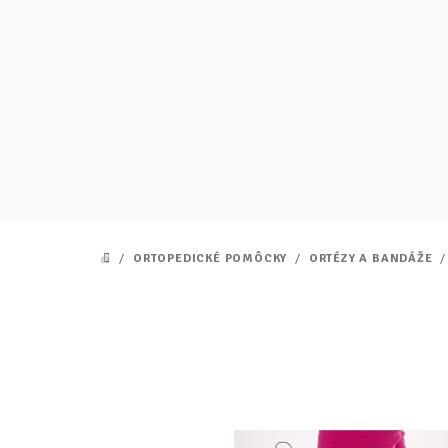
Prejsť
na
obsah
/
ORTOPEDICKÉ POMÔCKY
/
ORTÉZY A BANDÁŽE
/
DOMOV