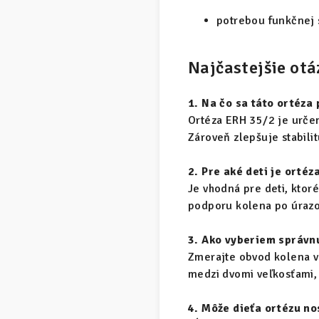
potrebou funkčnej 
Najčastejšie otá
1. Na čo sa táto ortéza
Ortéza ERH 35/2 je určen
Zároveň zlepšuje stabili
2. Pre aké deti je orté
Je vhodná pre deti, kto
podporu kolena po úrazo
3. Ako vyberiem správn
Zmerajte obvod kolena v 
medzi dvomi veľkosťami, 
4. Môže dieťa ortézu no