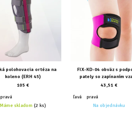
ká polohovacia ortéza na
FIX-KD-04 obväz s podp
koleno (ERH 45)
pately so zapínaním vz
105 €
43,51 €
pravá
ľavá
pravá
Máme skladom
(2 ks)
Na objednávku