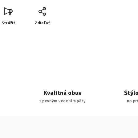
Strážiť
Zdieľať
Kvalitná obuv
Štýl
s pevným vedením päty
na pr