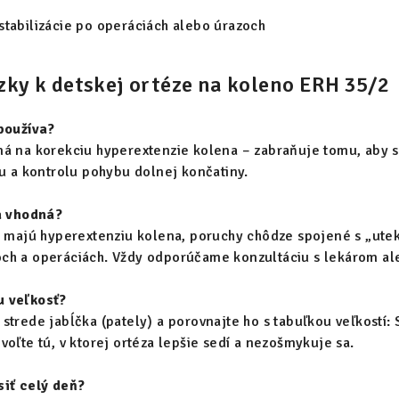
stabilizácie po operáciách alebo úrazoch
zky k detskej ortéze na koleno ERH 35/2
 používa?
á na korekciu hyperextenzie kolena – zabraňuje tomu, aby sa 
tu a kontrolu pohybu dolnej končatiny.
za vhodná?
ré majú hyperextenziu kolena, poruchy chôdze spojené s „ut
ch a operáciách. Vždy odporúčame konzultáciu s lekárom al
u veľkosť?
strede jabĺčka (pately) a porovnajte ho s tabuľkou veľkostí:
voľte tú, v ktorej ortéza lepšie sedí a nezošmykuje sa.
siť celý deň?