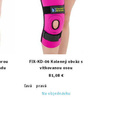
orou
FIX-KD-06 Kolenný obväz s
adu
vitkovanou osou
81,08 €
ľavá
pravá
Na objednávku