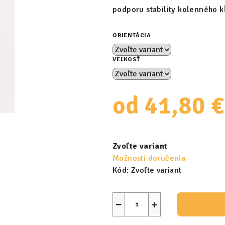
podporu stability kolenného k
ORIENTÁCIA
VEĽKOSŤ
od
41,80 €
Jednotková
cena:
Zvoľte variant
Možnosti doručenia
Kód:
Zvoľte variant
−
+