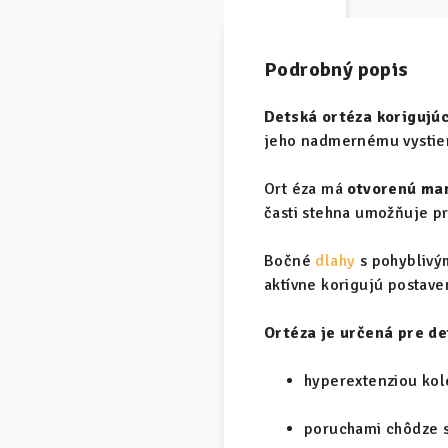
Podrobný popis
Detská ortéza korigujú
jeho nadmernému vystier
Ort éza má
otvorenú man
časti stehna umožňuje pr
Bočné
dlahy
s pohyblivý
aktívne korigujú postave
Ortéza je určená pre de
hyperextenziou ko
poruchami chôdze 