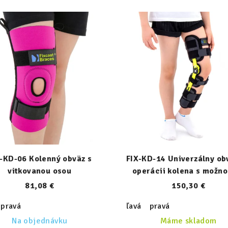
-KD-06 Kolenný obväz s
FIX-KD-14 Univerzálny ob
vitkovanou osou
operácii kolena s možno
úpravy dĺžky
81,08 €
150,30 €
pravá
ľavá
pravá
Na objednávku
Máme skladom