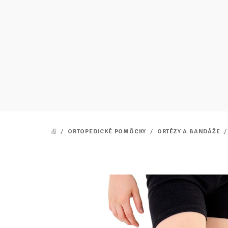
Prejsť
na
obsah
/
ORTOPEDICKÉ POMÔCKY
/
ORTÉZY A BANDÁŽE
/
DOMOV