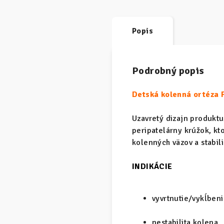
Popis
Podrobný popis
Detská kolenná ortéza F
Uzavretý dizajn produktu
peripatelárny krúžok, kt
kolenných väzov a stabil
INDIKÁCIE
vyvrtnutie/vykĺben
nestabilita kolena