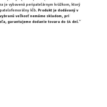
za je vybavená peripatelárnym krúžkom, ktorý
e patelofemorálny kĺb.
Produkt je dodávaný v
 vybranú veľkosť nemáme skladom, pri
eľa, garantujeme dodanie tovaru do 14 dní.
"