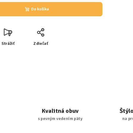
Do košíka
Strážiť
Zdieľať
Kvalitná obuv
Štýl
s pevným vedením päty
na pr