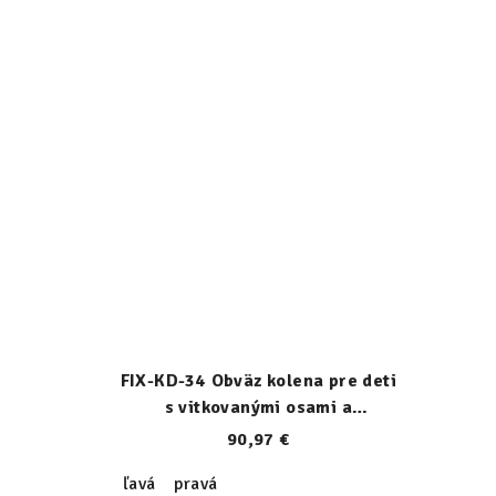
FIX-KD-34 Obväz kolena pre deti
s vitkovanými osami a
stabilizáciou pately
90,97 €
ľavá
pravá