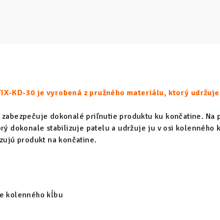
IX-KD-30 je vyrobená z pružného materiálu, ktorý udržuje
 zabezpečuje dokonalé priľnutie produktu ku končatine. Na p
orý dokonale stabilizuje patelu a udržuje ju v osi kolennéh
izujú produkt na končatine.
ie kolenného kĺbu