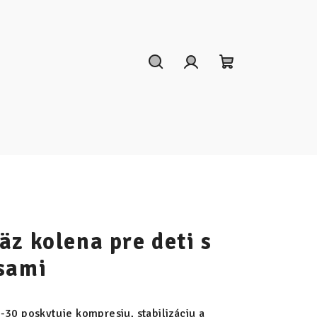
Hľadať
Prihlásenie
Nákupný
košík
z kolena pre deti s
sami
-30 poskytuje kompresiu, stabilizáciu a