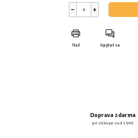
−
+
Tlač
Opýtať sa
Doprava zdarma
pri nákupe nad 100€