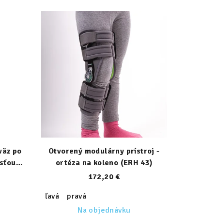
väz po
Otvorený modulárny prístroj -
sťou
ortéza na koleno (ERH 43)
172,20 €
ľavá
pravá
Na objednávku