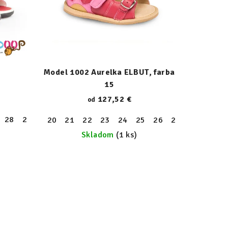
Model 1002 Aurelka ELBUT, farba
15
127,52 €
od
28
29
20
21
22
23
24
25
26
27
28
29
Skladom
(1 ks)