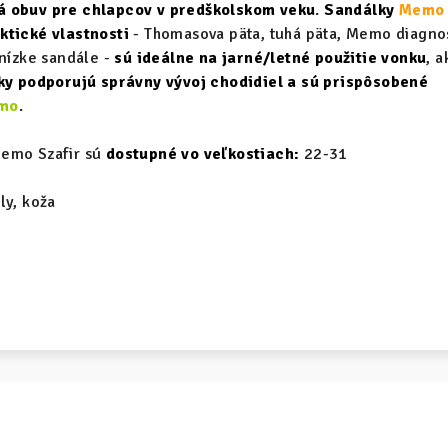
á obuv pre chlapcov v predškolskom veku
.
Sandálky
Memo
ktické vlastnosti
- Thomasova päta, tuhá päta, Memo diagno
 nízke sandále -
sú ideálne na jarné/letné použitie vonku
, a
y podporujú správny vývoj chodidiel a sú prispôsobené
emo
.
Memo Szafir sú
dostupné vo veľkostiach:
22-31
ly, koža