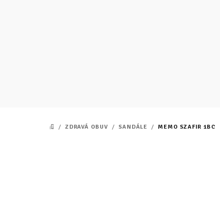
Prejsť
na
obsah
/
ZDRAVÁ OBUV
/
SANDÁLE
/
MEMO SZAFIR 1BC
DOMOV