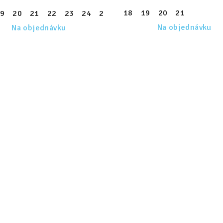
18
19
20
21
9
20
21
22
23
24
25
26
27
28
29
30
Na objednávku
Na objednávku