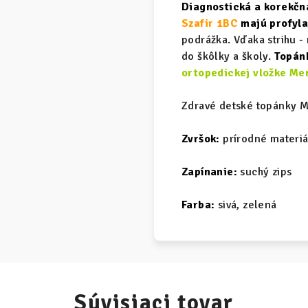
Diagnostická a korekčn
Szafir 1BC
majú profyla
podrážka. Vďaka strihu -
do škôlky a školy.
Topánk
ortopedickej vložke M
Zdravé detské topánky 
Zvršok:
prírodné materiá
Zapínanie:
suchý zips
Farba:
sivá, zelená
Súvisiaci tovar