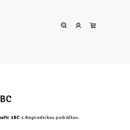
Hľadať
Prihlásenie
Nákupný
košík
1BC
afir 1BC
s diagnostickou podrážkou.