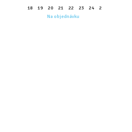
18
19
20
21
22
23
24
25
26
27
Na objednávku