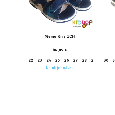
Memo Kris 1CH
84,05 €
22
23
24
25
26
27
28
29
30
30
31
3
Na objednávku