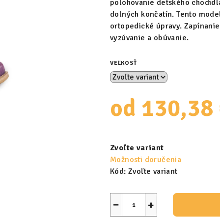
polohovanie detského chodidl
dolných končatín. Tento mode
ortopedické úpravy. Zapínanie 
vyzúvanie a obúvanie.
VEĽKOSŤ
od
130,38
Jednotková
cena:
Zvoľte variant
Možnosti doručenia
Kód:
Zvoľte variant
−
+