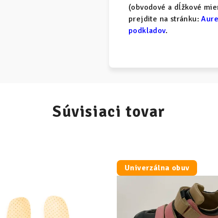
(obvodové a dĺžkové mier
prejdite na stránku:
Aure
podkladov
.
Súvisiaci tovar
Univerzálna obuv