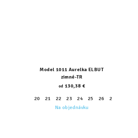
Model 1011 Aurelka ELBUT
zimné-TR
130,38 €
od
20
21
22
23
24
25
26
27
28
29
Na objednávku