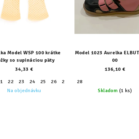
lka Model WSP 100 krátke
Model 1023 Aurelka ELBUT
ožky so supináciou päty
00
34,33 €
136,10 €
1
22
23
24
25
26
27
28
28
29
30
31
32
33
30
31
32
33
34
35
36
37
38
39
Na objednávku
Skladom
(1 ks)