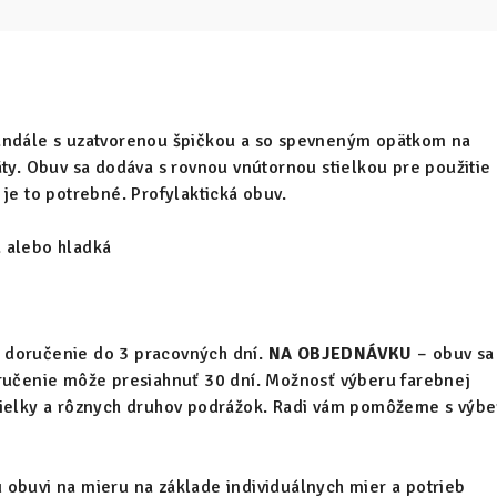
andále s uzatvorenou špičkou a so spevneným opätkom na
äty. Obuv sa dodáva s rovnou vnútornou stielkou pre použitie
 je to potrebné. Profylaktická obuv.
 alebo hladká
 doručenie do 3 pracovných dní.
NA OBJEDNÁVKU
– obuv sa
oručenie môže presiahnuť 30 dní. Možnosť výberu farebnej
tielky a rôznych druhov podrážok. Radi vám pomôžeme s výb
obuvi na mieru na základe individuálnych mier a potrieb