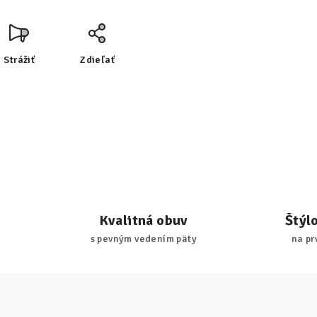
Strážiť
Zdieľať
Kvalitná obuv
Štýl
s pevným vedením päty
na pr