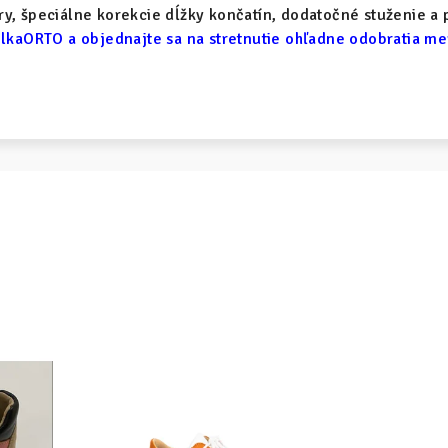
y, špeciálne korekcie dĺžky končatín, dodatočné stuženie a 
lkaORTO a objednajte sa na stretnutie ohľadne odobratia m