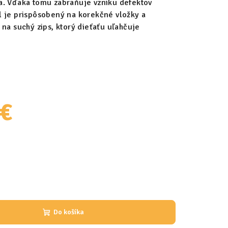
a. Vďaka tomu zabraňuje vzniku defektov
l je prispôsobený na korekčné vložky a
na suchý zips, ktorý dieťaťu uľahčuje
 €
Do košíka