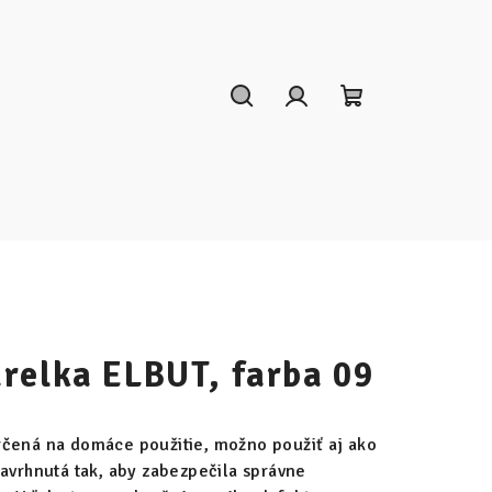
Hľadať
Prihlásenie
Nákupný
košík
relka ELBUT, farba 09
rčená na domáce použitie, možno použiť aj ako
navrhnutá tak, aby zabezpečila správne