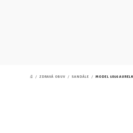
Prejsť
na
obsah
/
ZDRAVÁ OBUV
/
SANDÁLE
/
MODEL 1016 AURELK
DOMOV