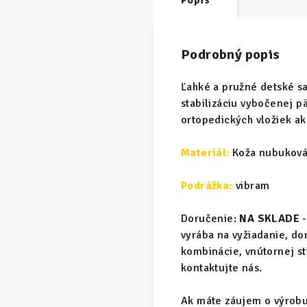
Popis
Podrobný popis
Ľahké a pružné detské s
stabilizáciu vybočenej p
ortopedických vložiek ak
Materiál
:
Koža nubuková
Podrážka:
vibram
Doručenie:
NA SKLADE
-
vyrába na vyžiadanie, d
kombinácie, vnútornej s
kontaktujte nás.
Ak máte záujem o výrobu 