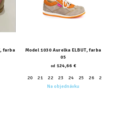
, farba
Model 1030 Aurelka ELBUT, farba
05
124,66 €
od
34
35
36
37
38
39
20
21
22
23
24
25
26
27
28
29
Na objednávku