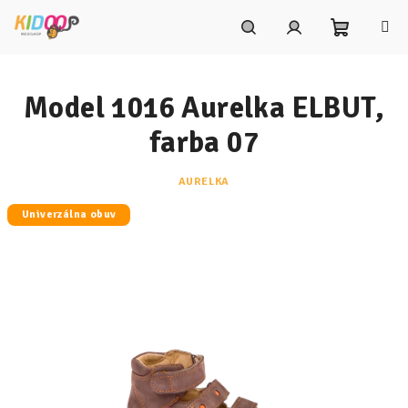
Prejsť
na
obsah
Nákupn
Hľadať
Prihlásenie
Model 1016 Aurelka ELBUT,
košík
farba 07
AURELKA
Univerzálna obuv