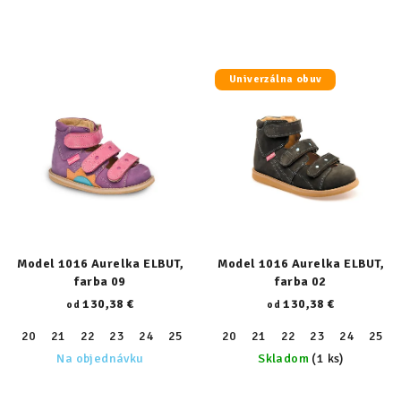
Univerzálna obuv
Model 1016 Aurelka ELBUT,
Model 1016 Aurelka ELBUT,
farba 09
farba 02
130,38 €
130,38 €
od
od
20
21
22
23
24
25
26
20
27
21
28
22
29
23
30
24
31
25
32
Na objednávku
Skladom
(1 ks)