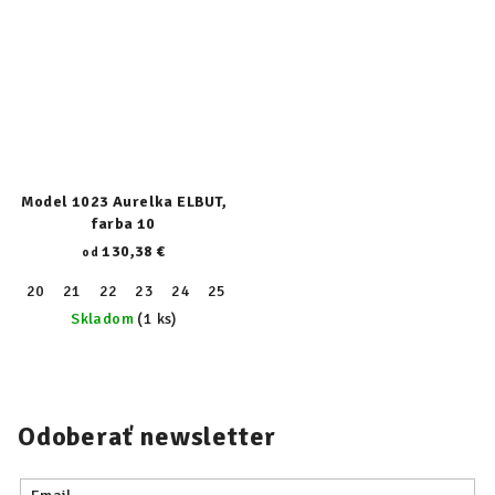
Model 1023 Aurelka ELBUT,
farba 10
130,38 €
od
20
21
22
23
24
25
26
27
28
29
30
31
32
Skladom
(1 ks)
Odoberať newsletter