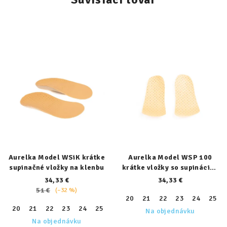
Aurelka Model WSiK krátke
Aurelka Model WSP 100
supinačné vložky na klenbu
krátke vložky so supináciou
päty
34,33 €
34,33 €
51 €
(–32 %)
20
21
22
23
24
25
20
21
22
23
24
25
26
27
28
29
30
31
32
Na objednávku
Na objednávku