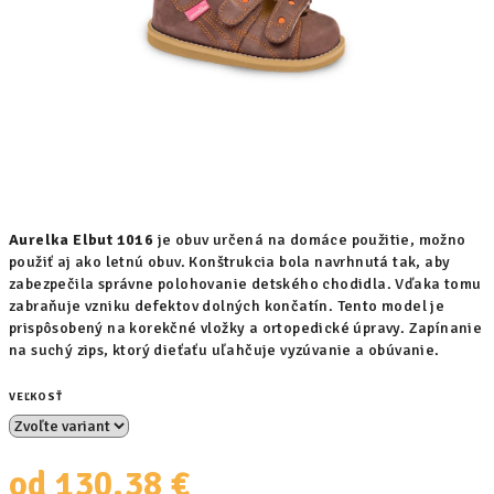
Aurelka Elbut 1016
je obuv určená na domáce použitie, možno
použiť aj ako letnú obuv. Konštrukcia bola navrhnutá tak, aby
zabezpečila správne polohovanie detského chodidla. Vďaka tomu
zabraňuje vzniku defektov dolných končatín. Tento model je
prispôsobený na korekčné vložky a ortopedické úpravy. Zapínanie
na suchý zips, ktorý dieťaťu uľahčuje vyzúvanie a obúvanie.
VEĽKOSŤ
od
130,38 €