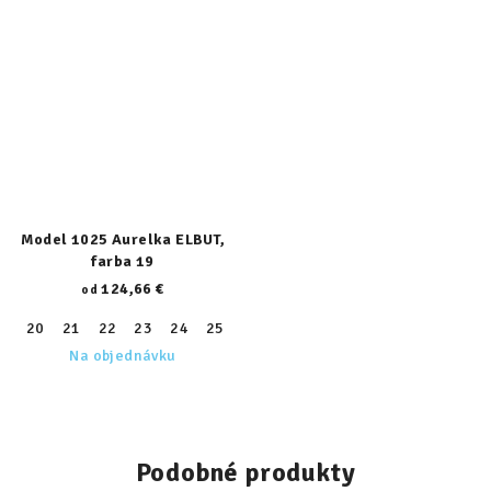
Model 1025 Aurelka ELBUT,
farba 19
124,66 €
od
20
21
22
23
24
25
26
27
28
29
30
31
32
Na objednávku
Podobné produkty