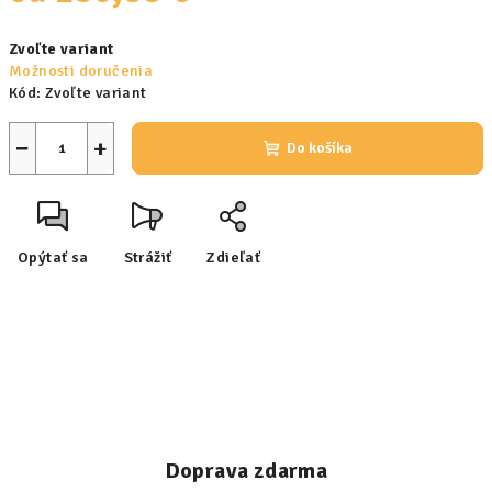
Jednotková
Zvoľte variant
cena:
Možnosti doručenia
Kód:
Zvoľte variant
−
+
Do košíka
Opýtať sa
Strážiť
Zdieľať
Doprava zdarma