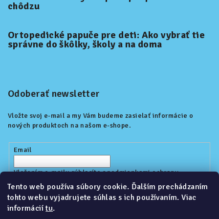
chôdzu
Ortopedické papuče pre deti: Ako vybrať tie
správne do škôlky, školy a na doma
Odoberať newsletter
Vložte svoj e-mail a my Vám budeme zasielať informácie o
nových produktoch na našom e-shope.
Email
Vložením e-mailu súhlasíte s
podmienkami ochrany
osobných údajov
Tento web používa súbory cookie. Ďalším prechádzaním
tohto webu vyjadrujete súhlas s ich používaním. Viac
informácií
tu
.
Prihlásiť sa