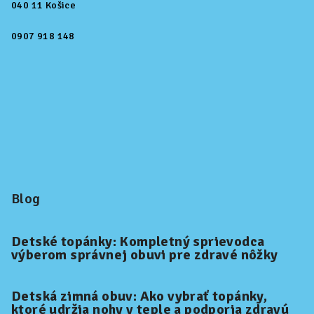
040 11 Košice
0907 918 148
Blog
Detské topánky: Kompletný sprievodca
výberom správnej obuvi pre zdravé nôžky
Detská zimná obuv: Ako vybrať topánky,
ktoré udržia nohy v teple a podporia zdravú