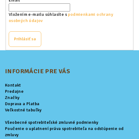
Email
Vložením e-mailu súhlasíte s
podmienkami ochrany
osobných údajov
Prihlásiť sa
Z
á
p
INFORMÁCIE PRE VÁS
ä
Kontakt
t
Predajne
i
Značky
Doprava a Platba
e
Veľkostné tabuľky
Všeobecné spotrebiteľské zmluvné podmienky
Poučenie o uplatnení práva spotrebiteľa na odstúpenie od
zmluvy