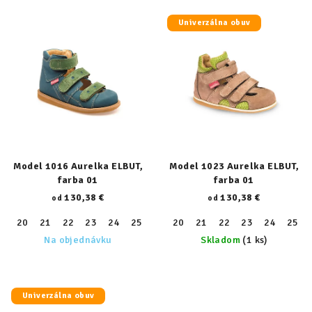
Univerzálna obuv
Model 1016 Aurelka ELBUT,
Model 1023 Aurelka ELBUT,
farba 01
farba 01
130,38 €
130,38 €
od
od
20
21
22
23
24
25
26
20
27
21
28
22
29
23
30
24
31
25
32
Na objednávku
Skladom
(1 ks)
Univerzálna obuv