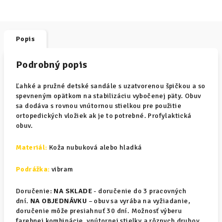
Popis
Podrobný popis
Ľahké a pružné detské sandále s uzatvorenou špičkou a so
spevneným opätkom na stabilizáciu vybočenej päty. Obuv
sa dodáva s rovnou vnútornou stielkou pre použitie
ortopedických vložiek ak je to potrebné. Profylaktická
obuv.
Materiál
:
Koža nubuková alebo hladká
Podrážka:
vibram
Doručenie:
NA SKLADE
- doručenie do 3 pracovných
dní.
NA OBJEDNÁVKU
– obuv sa vyrába na vyžiadanie,
doručenie môže presiahnuť 30 dní. Možnosť výberu
farebnej kombinácie, vnútornej stielky a rôznych druhov