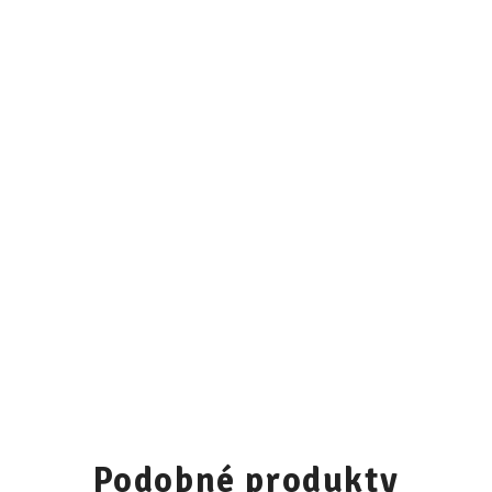
30
31
32
33
34
35
36
37
38
39
Podobné produkty