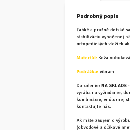
Podrobný popis
Ľahké a pružné detské s
stabilizáciu vybočenej p
ortopedických vložiek ak
Materiál
:
Koža nubuková
Podrážka:
vibram
Doručenie:
NA SKLADE
-
vyrába na vyžiadanie, d
kombinácie, vnútornej s
kontaktujte nás.
Ak máte záujem o výrobu 
(obvodové a dĺžkové mier