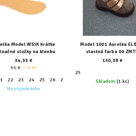
elka Model WSiK krátke
Model 1001 Aurelka EL
inačné vložky na klenbu
vlastná farba 00 ZM
34,33 €
130,38 €
51 €
(–32 %)
30
31
32
33
34
35
36
25
37
38
39
1
22
23
24
25
26
27
28
29
30
31
32
33
Skladom
(1 ks)
Na objednávku