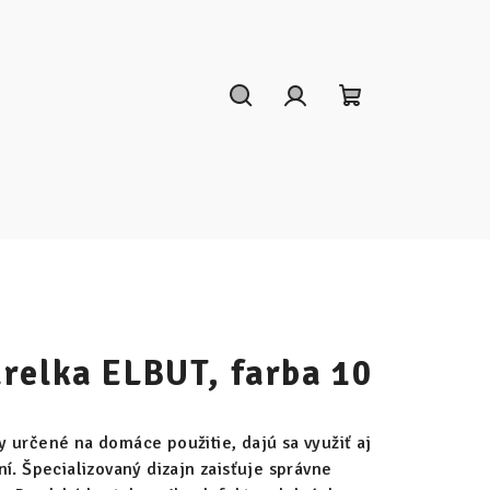
Hľadať
Prihlásenie
Nákupný
košík
relka ELBUT, farba 10
y určené na domáce použitie, dajú sa využiť aj
í. Špecializovaný dizajn zaisťuje správne