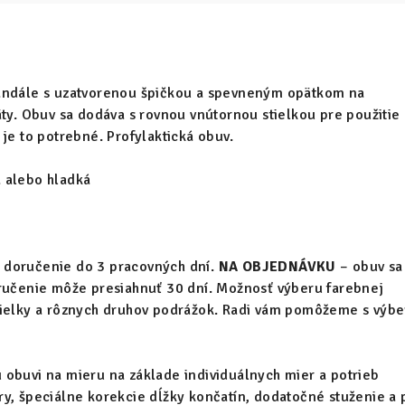
andále s uzatvorenou špičkou a spevneným opätkom na
äty. Obuv sa dodáva s rovnou vnútornou stielkou pre použitie
 je to potrebné. Profylaktická obuv.
 alebo hladká
 doručenie do 3 pracovných dní.
NA OBJEDNÁVKU
– obuv sa
oručenie môže presiahnuť 30 dní. Možnosť výberu farebnej
tielky a rôznych druhov podrážok. Radi vám pomôžeme s výb
obuvi na mieru na základe individuálnych mier a potrieb
y, špeciálne korekcie dĺžky končatín, dodatočné stuženie a 