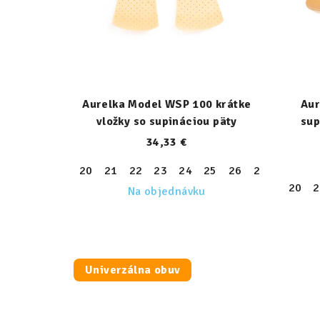
Aurelka Model WSP 100 krátke
Aur
vložky so supináciou päty
sup
34,33 €
20
21
22
23
24
25
26
27
28
29
20
2
Na objednávku
Univerzálna obuv