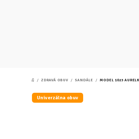
Prejsť
na
obsah
/
ZDRAVÁ OBUV
/
SANDÁLE
/
MODEL 1023 AURELK
DOMOV
Univerzálna obuv