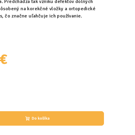
. Predchádza tak vzniku defektov dolných
spôsobený na korekčné vložky a ortopedické
s, čo značne uľahčuje ich používanie.
 €
Do košíka