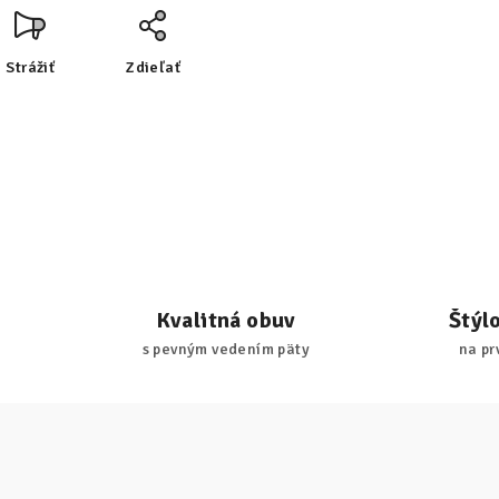
Strážiť
Zdieľať
Kvalitná obuv
Štýl
s pevným vedením päty
na pr