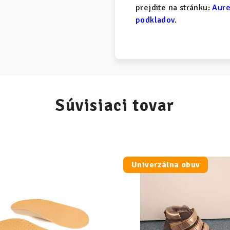
prejdite na stránku:
Aure
podkladov
.
Súvisiaci tovar
Univerzálna obuv