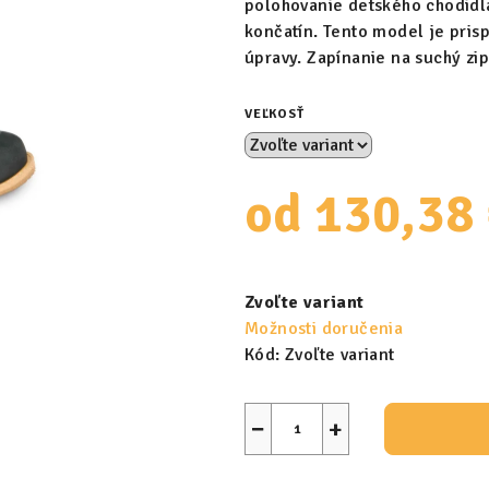
polohovanie detského chodidla
končatín. Tento model je pri
úpravy. Zapínanie na suchý zip
VEĽKOSŤ
od
130,38
Jednotková
cena:
Zvoľte variant
Možnosti doručenia
Kód:
Zvoľte variant
−
+