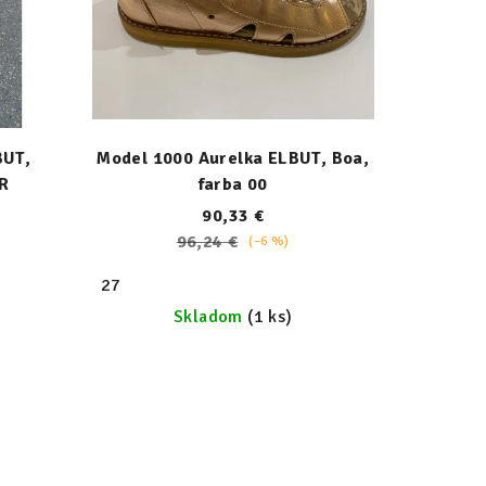
BUT,
Model 1000 Aurelka ELBUT, Boa,
TR
farba 00
90,33 €
96,24 €
(–6 %)
34
35
36
27
37
38
39
Skladom
(1 ks)