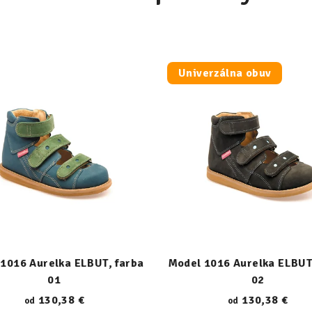
Univerzálna obuv
1016 Aurelka ELBUT, farba
Model 1016 Aurelka ELBUT
01
02
130,38 €
130,38 €
od
od