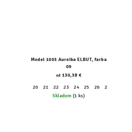
Model 1003 Aurelka ELBUT, farba
09
130,38 €
od
20
21
22
23
24
25
26
27
28
29
Skladom
(1 ks)