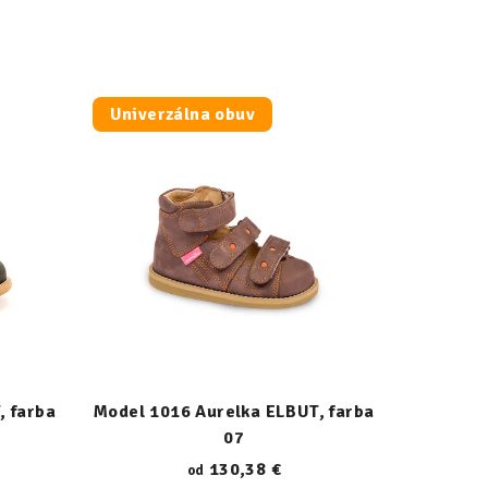
Univerzálna obuv
, farba
Model 1016 Aurelka ELBUT, farba
07
130,38 €
od