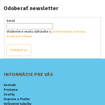
Odoberať newsletter
Email
Vložením e-mailu súhlasíte s
podmienkami ochrany
osobných údajov
Prihlásiť sa
Z
á
p
INFORMÁCIE PRE VÁS
ä
Kontakt
t
Predajne
i
Značky
Doprava a Platba
e
Veľkostné tabuľky