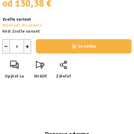
od
130,38 €
Jednotková
Zvoľte variant
cena:
Možnosti doručenia
Kód:
Zvoľte variant
−
+
Do košíka
Opýtať sa
Strážiť
Zdieľať