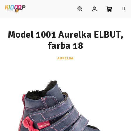
Prejsť
na
obsah
Nákupn
Hľadať
Prihlásenie
Model 1001 Aurelka ELBUT,
košík
farba 18
AURELKA