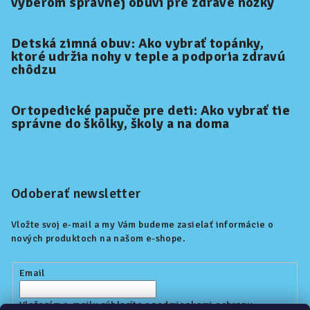
výberom správnej obuvi pre zdravé nôžky
Detská zimná obuv: Ako vybrať topánky,
ktoré udržia nohy v teple a podporia zdravú
chôdzu
Ortopedické papuče pre deti: Ako vybrať tie
správne do škôlky, školy a na doma
Odoberať newsletter
Vložte svoj e-mail a my Vám budeme zasielať informácie o
nových produktoch na našom e-shope.
Email
Vložením e-mailu súhlasíte s
podmienkami ochrany