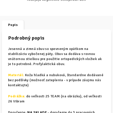
Popis
Podrobný popis
Jesenná a zimná obuv so spevneným opätkom na
stabilizáciu vybočenej päty. Obuv sa dodáva s rovnou
vnútornou stielkou pre použitie ortopedických vložiek ak
je to potrebné. Profylaktická obuv.
Materiál
:
Koža hladká a nubuková, štandardne dodávané
bez podšívky (možnosť zateplenia - v prípade záujmu nás
kontaktujte)
Podrážka:
do veľkosti 25 TEAM (na obrázku), od veľkosti
26 Vibram
Doručenie:
NA SKLADE
- doručenie do 3 pracovných