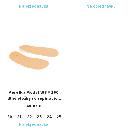
Na objednávku
Na objednávku
Aurelka Model WSP 200
dlhé vložky so supináciou
päty
40,05 €
20
21
22
23
24
25
26
27
28
29
30
31
32
Na objednávku