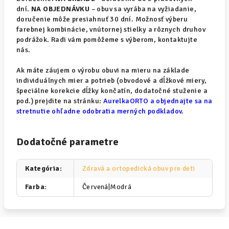
dní.
NA OBJEDNÁVKU
– obuv sa vyrába na vyžiadanie,
doručenie môže presiahnuť 30 dní. Možnosť výberu
farebnej kombinácie, vnútornej stielky a rôznych druhov
podrážok. Radi vám pomôžeme s výberom, kontaktujte
nás.
Ak máte záujem o výrobu obuvi na mieru na základe
individuálnych mier a potrieb (obvodové a dĺžkové miery,
špeciálne korekcie dĺžky končatín, dodatočné stuženie a
pod.) prejdite na stránku:
AurelkaORTO a objednajte sa na
stretnutie ohľadne odobratia merných podkladov
.
Dodatočné parametre
Kategória
:
Zdravá a ortopedická obuv pre deti
Farba
:
Červená|Modrá