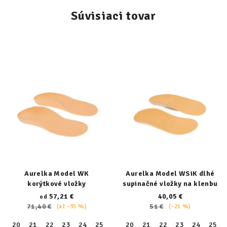
Súvisiaci tovar
Aurelka Model WK
Aurelka Model WSiK dlhé
korýtkové vložky
supinačné vložky na klenbu
57,21 €
40,05 €
od
71,40 €
51 €
(až –35 %)
(–21 %)
20
21
22
23
24
25
26
20
27
21
28
22
29
23
30
24
31
25
32