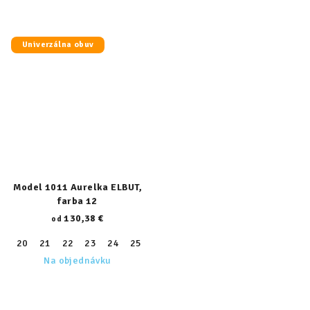
Univerzálna obuv
Model 1011 Aurelka ELBUT,
farba 12
130,38 €
od
20
21
22
23
24
25
26
27
28
29
30
31
32
Na objednávku