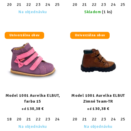
20
21
22
23
24
25
26
20
27
21
28
22
29
23
30
24
31
25
32
Na objednávku
Skladom
(1 ks)
Univerzálna obuv
Univerzálna obuv
Model 1001 Aurelka ELBUT,
Model 1001 Aurelka ELBUT
farba 15
Zimné Team-TR
130,38 €
130,38 €
od
od
18
20
21
22
23
24
25
20
26
21
27
22
28
23
29
24
30
25
31
Na objednávku
Na objednávku