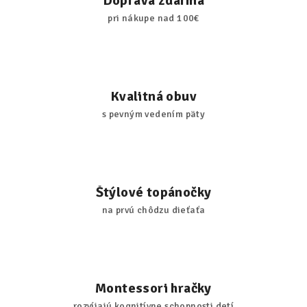
Doprava zdarma
pri nákupe nad 100€
Kvalitná obuv
s pevným vedením päty
Štýlové topánočky
na prvú chôdzu dieťaťa
Montessori hračky
rozvíjajú kognitívne schopnosti detí