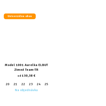
Univerzálna obuv
Model 1001 Aurelka ELBUT
Zimné Team-TR
130,38 €
od
20
21
22
23
24
25
26
27
28
29
30
31
32
Na objednávku