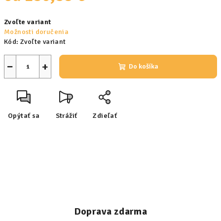
Jednotková
Zvoľte variant
cena:
Možnosti doručenia
Kód:
Zvoľte variant
−
+
Do košíka
Opýtať sa
Strážiť
Zdieľať
Doprava zdarma