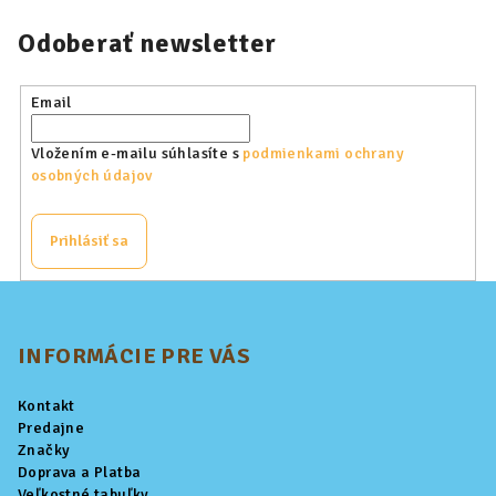
Odoberať newsletter
Email
Vložením e-mailu súhlasíte s
podmienkami ochrany
osobných údajov
Prihlásiť sa
Z
á
p
INFORMÁCIE PRE VÁS
ä
Kontakt
t
Predajne
i
Značky
Doprava a Platba
e
Veľkostné tabuľky