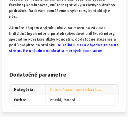
farebnej kombinácie, vnútornej stielky a rôznych druhov
podrážok. Radi vám pomôžeme s výberom, kontaktujte
nás.
Ak máte záujem o výrobu obuvi na mieru na základe
individuálnych mier a potrieb (obvodové a dĺžkové miery,
špeciálne korekcie dĺžky končatín, dodatočné stuženie a
pod.) prejdite na stránku:
AurelkaORTO a objednajte sa na
stretnutie ohľadne odobratia merných podkladov
.
Dodatočné parametre
Kategória
:
Celoročná ortopedická obuv
Farba
:
Hnedá, Modrá