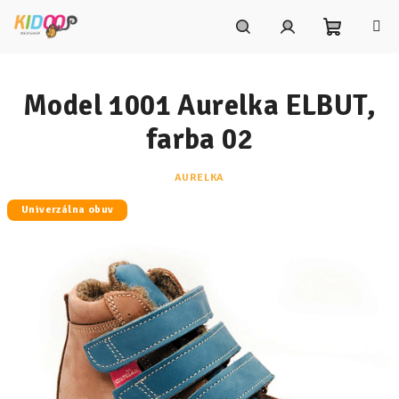
Prejsť
na
obsah
Nákupn
Hľadať
Prihlásenie
Model 1001 Aurelka ELBUT,
košík
farba 02
AURELKA
Univerzálna obuv