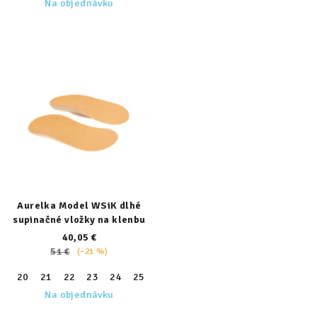
Na objednávku
Aurelka Model WSiK dlhé
supinačné vložky na klenbu
40,05 €
51 €
(–21 %)
20
21
22
23
24
25
26
27
28
29
30
31
32
Na objednávku