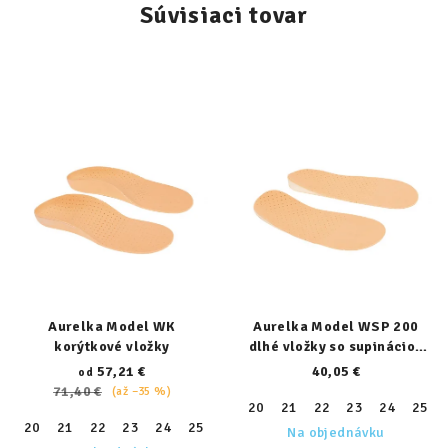
Súvisiaci tovar
Aurelka Model WK
Aurelka Model WSP 200
korýtkové vložky
dlhé vložky so supináciou
päty
57,21 €
40,05 €
od
71,40 €
(až –35 %)
20
21
22
23
24
25
20
21
22
23
24
25
26
27
28
29
30
31
32
Na objednávku