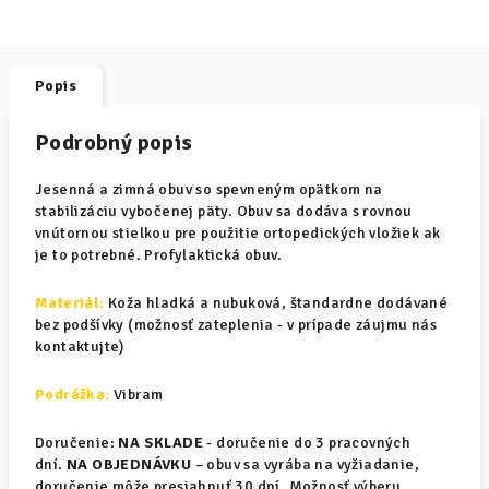
Popis
Podrobný popis
Jesenná a zimná obuv so spevneným opätkom na
stabilizáciu vybočenej päty. Obuv sa dodáva s rovnou
vnútornou stielkou pre použitie ortopedických vložiek ak
je to potrebné. Profylaktická obuv.
Materiál
:
Koža hladká a nubuková, štandardne dodávané
bez podšívky (možnosť zateplenia - v prípade záujmu nás
kontaktujte)
Podrážka:
Vibram
Doručenie:
NA SKLADE
- doručenie do 3 pracovných
dní.
NA OBJEDNÁVKU
– obuv sa vyrába na vyžiadanie,
doručenie môže presiahnuť 30 dní. Možnosť výberu