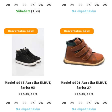
20
21
22
23
24
25
26
20
27
21
28
22
29
23
30
24
31
25
32
Skladom
(1 ks)
Na objednávku
Univerzálna obuv
Univerzálna obuv
Model 1075 Aurelka ELBUT,
Model 1001 Aurelka ELBUT,
farba 03
farba 27
130,38 €
130,38 €
od
od
20
21
22
23
24
25
26
20
27
21
28
22
29
23
30
24
31
25
32
Na objednávku
Na objednávku