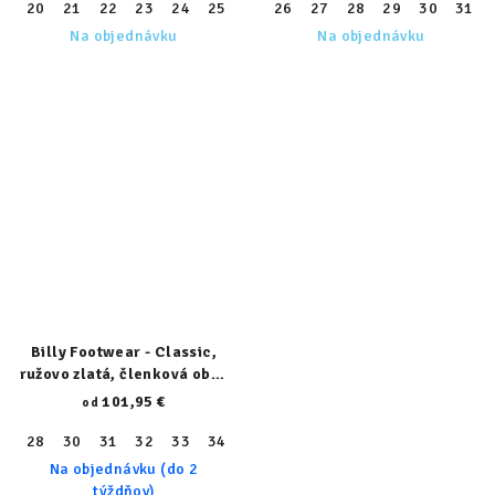
20
21
22
23
24
25
26
26
27
27
28
28
29
29
30
30
31
31
32
Na objednávku
Na objednávku
Billy Footwear - Classic,
ružovo zlatá, členková obuv
22100-680-N
101,95 €
od
28
30
31
32
33
34
36
37
38
39
Na objednávku (do 2
týždňov)