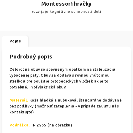
Montessori hračky
rozvíjajú kognitívne schopnosti detí
Popis
Podrobný popis
Celoročná obuv so spevneným opätkom na stabilizáciu
vybočenej päty. Obuv sa dodáva s rovnou vnútornou
stielkou pre použitie ortopedických vložiek ak je to
potrebné. Profylaktická obuv.
Materiál
:
Koža hladká a nubuková, štandardne dodávané
bez podšívky (možnosť zateplenia - v prípade záujmu nás
kontaktujte)
Podrážka:
TR 2935 (na obrázku)