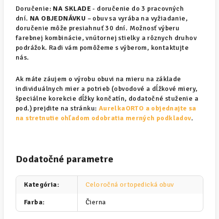
Doručenie:
NA SKLADE
- doručenie do 3 pracovných
dní.
NA OBJEDNÁVKU
– obuv sa vyrába na vyžiadanie,
doručenie môže presiahnuť 30 dní. Možnosť výberu
farebnej kombinácie, vnútornej stielky a rôznych druhov
podrážok. Radi vám pomôžeme s výberom, kontaktujte
nás.
Ak máte záujem o výrobu obuvi na mieru na základe
individuálnych mier a potrieb (obvodové a dĺžkové miery,
špeciálne korekcie dĺžky končatín, dodatočné stuženie a
pod.) prejdite na stránku:
AurelkaORTO a objednajte sa
na stretnutie ohľadom odobratia merných podkladov
.
Dodatočné parametre
Kategória
:
Celoročná ortopedická obuv
Farba
:
Čierna