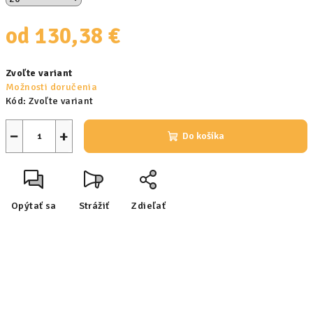
od
130,38 €
Jednotková
Zvoľte variant
cena:
Možnosti doručenia
Kód:
Zvoľte variant
−
+
Do košíka
Opýtať sa
Strážiť
Zdieľať