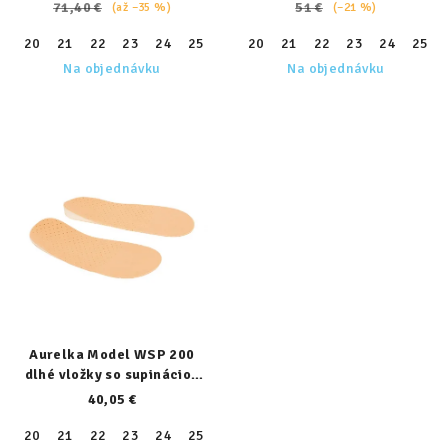
71,40 €
51 €
(až –35 %)
(–21 %)
20
21
22
23
24
25
26
20
27
21
28
22
29
23
30
24
31
25
32
Na objednávku
Na objednávku
Aurelka Model WSP 200
dlhé vložky so supináciou
päty
40,05 €
20
21
22
23
24
25
26
27
28
29
30
31
32