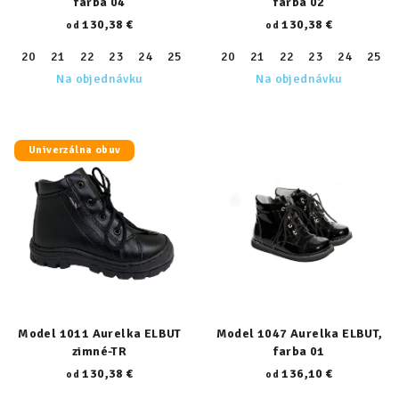
farba 04
farba 02
130,38 €
130,38 €
od
od
20
21
22
23
24
25
26
20
27
21
28
22
29
23
30
24
31
25
32
Na objednávku
Na objednávku
Univerzálna obuv
Model 1011 Aurelka ELBUT
Model 1047 Aurelka ELBUT,
zimné-TR
farba 01
130,38 €
136,10 €
od
od