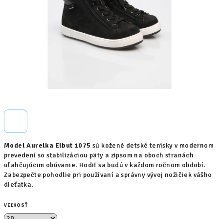
Model Aurelka Elbut 10
75
sú k
ožené detské tenisky v modernom
prevedení so stabilizáciou päty a
zipsom
na oboch stranách
uľahčujúcim obúvanie. Hodiť sa budú
v každom ročnom období.
Zabezpečte pohodlie pri používaní a správny vývoj nožičiek vášho
dieťatka.
VEĽKOSŤ