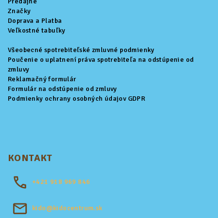
Predajne
i
Značky
Doprava a Platba
e
Veľkostné tabuľky
Všeobecné spotrebiteľské zmluvné podmienky
Poučenie o uplatnení práva spotrebiteľa na odstúpenie od
zmluvy
Reklamačný formulár
Formulár na odstúpenie od zmluvy
Podmienky ochrany osobných údajov GDPR
KONTAKT
+421
918 969 846
kido@kidocentrum.sk