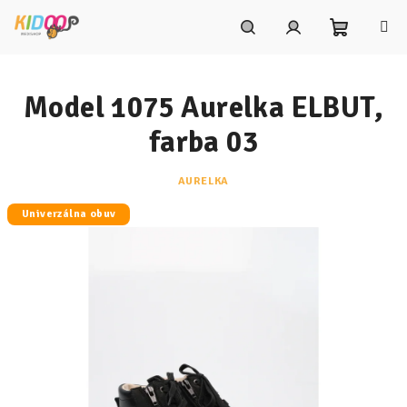
Prejsť
na
obsah
Nákupn
Hľadať
Prihlásenie
Model 1075 Aurelka ELBUT,
košík
farba 03
AURELKA
Univerzálna obuv