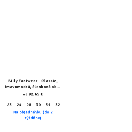
Billy Footwear - Classic,
tmavomodrá, členková obuv
23153-410-normal
92,65 €
od
23
24
28
30
31
32
33
34
36
37
38
40
41
Na objednávku (do 2
týždňov)