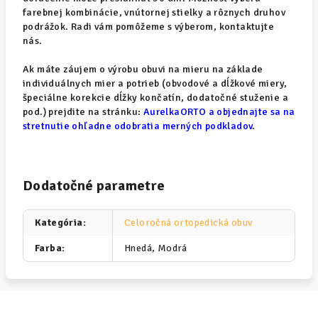
farebnej kombinácie, vnútornej stielky a rôznych druhov
podrážok. Radi vám pomôžeme s výberom, kontaktujte
nás.
Ak máte záujem o výrobu obuvi na mieru na základe
individuálnych mier a potrieb (obvodové a dĺžkové miery,
špeciálne korekcie dĺžky končatín, dodatočné stuženie a
pod.) prejdite na stránku:
AurelkaORTO a objednajte sa na
stretnutie ohľadne odobratia merných podkladov
.
Dodatočné parametre
Kategória
:
Celoročná ortopedická obuv
Farba
:
Hnedá, Modrá