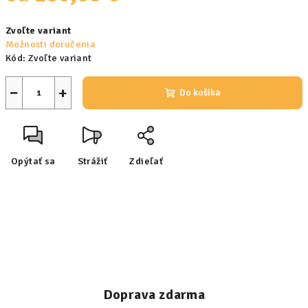
Jednotková
Zvoľte variant
cena:
Možnosti doručenia
Kód:
Zvoľte variant
−
+
Do košíka
Opýtať sa
Strážiť
Zdieľať
Doprava zdarma