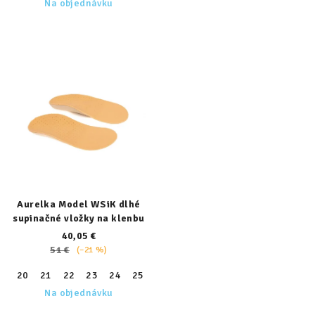
Na objednávku
Aurelka Model WSiK dlhé
supinačné vložky na klenbu
40,05 €
51 €
(–21 %)
20
21
22
23
24
25
26
27
28
29
30
31
32
Na objednávku