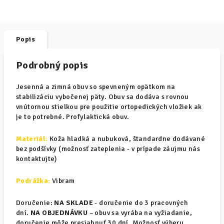
Popis
Podrobný popis
Jesenná a zimná obuv so spevneným opätkom na
stabilizáciu vybočenej päty. Obuv sa dodáva s rovnou
vnútornou stielkou pre použitie ortopedických vložiek ak
je to potrebné. Profylaktická obuv.
Materiál
:
Koža hladká a nubuková, štandardne dodávané
bez podšívky (možnosť zateplenia - v prípade záujmu nás
kontaktujte)
Podrážka:
Vibram
Doručenie:
NA SKLADE
- doručenie do 3 pracovných
dní.
NA OBJEDNÁVKU
– obuv sa vyrába na vyžiadanie,
doručenie môže presiahnuť 30 dní. Možnosť výberu