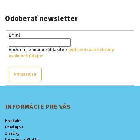
Odoberať newsletter
Email
Vložením e-mailu súhlasíte s
podmienkami ochrany
osobných údajov
Prihlásiť sa
Z
á
p
INFORMÁCIE PRE VÁS
ä
Kontakt
t
Predajne
i
Značky
Doprava a Platba