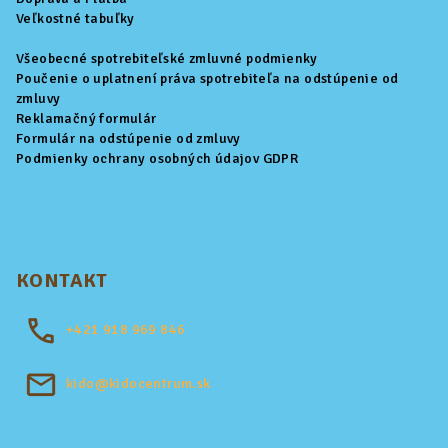
e
Veľkostné tabuľky
Všeobecné spotrebiteľské zmluvné podmienky
Poučenie o uplatnení práva spotrebiteľa na odstúpenie od
zmluvy
Reklamačný formulár
Formulár na odstúpenie od zmluvy
Podmienky ochrany osobných údajov GDPR
KONTAKT
+421
918 969 846
kido@kidocentrum.sk