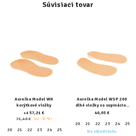
Súvisiaci tovar
Aurelka Model WK
Aurelka Model WSP 200
korýtkové vložky
dlhé vložky so supináciou
päty
57,21 €
40,05 €
od
71,40 €
(až –35 %)
20
21
22
23
24
25
20
21
22
23
24
25
26
27
28
29
30
31
32
Na objednávku