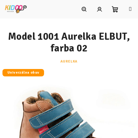
Prejsť
na
obsah
Nákupn
Hľadať
Prihlásenie
Model 1001 Aurelka ELBUT,
košík
farba 02
AURELKA
Univerzálna obuv