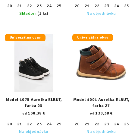
20
21
22
23
24
25
26
20
27
21
28
22
29
23
30
24
31
25
32
Skladom
(1 ks)
Na objednávku
Univerzálna obuv
Univerzálna obuv
Model 1075 Aurelka ELBUT,
Model 1001 Aurelka ELBUT,
farba 03
farba 27
130,38 €
130,38 €
od
od
20
21
22
23
24
25
26
20
27
21
28
22
29
23
30
24
31
25
32
Na objednávku
Na objednávku