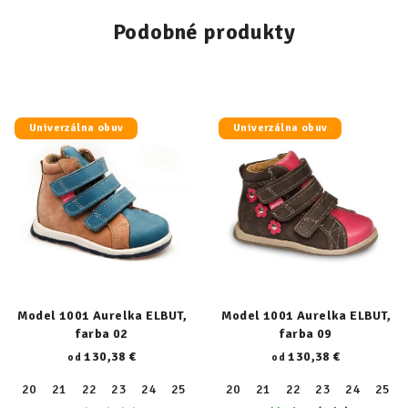
Podobné produkty
Univerzálna obuv
Univerzálna obuv
Model 1001 Aurelka ELBUT,
Model 1001 Aurelka ELBUT,
farba 02
farba 09
130,38 €
130,38 €
od
od
20
21
22
23
24
25
26
20
27
21
28
22
29
23
30
24
31
25
32