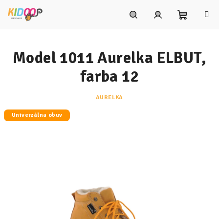
Prejsť
na
obsah
Nákupn
Hľadať
Prihlásenie
Model 1011 Aurelka ELBUT,
košík
farba 12
AURELKA
Univerzálna obuv