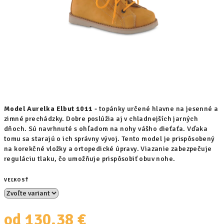
Model Aurelka Elbut 1011 -
topánky určené hlavne na jesenné a
zimné prechádzky. Dobre poslúžia aj v chladnejších jarných
dňoch. Sú navrhnuté s ohľadom na nohy vášho dieťaťa. Vďaka
tomu sa starajú o ich správny vývoj. Tento model je prispôsobený
na korekčné vložky a ortopedické úpravy. Viazanie zabezpečuje
reguláciu tlaku, čo umožňuje prispôsobiť obuv nohe.
VEĽKOSŤ
od
130,38 €