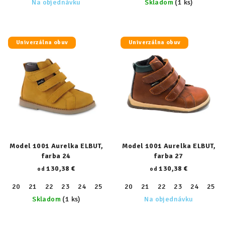
Na objednávku
Skladom
(1 ks)
Univerzálna obuv
Univerzálna obuv
Model 1001 Aurelka ELBUT,
Model 1001 Aurelka ELBUT,
farba 24
farba 27
130,38 €
130,38 €
od
od
20
21
22
23
24
25
26
20
27
21
28
22
29
23
30
24
31
25
32
Skladom
(1 ks)
Na objednávku