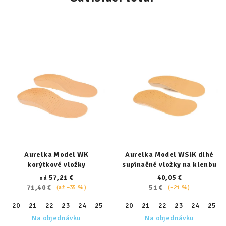
Aurelka Model WK
Aurelka Model WSiK dlhé
korýtkové vložky
supinačné vložky na klenbu
57,21 €
40,05 €
od
71,40 €
51 €
(až –35 %)
(–21 %)
20
21
22
23
24
25
26
20
27
21
28
22
29
23
30
24
31
25
32
Na objednávku
Na objednávku