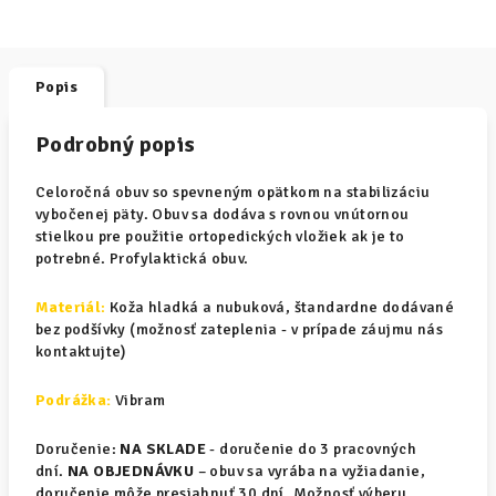
Popis
Podrobný popis
Celoročná obuv so spevneným opätkom na stabilizáciu
vybočenej päty. Obuv sa dodáva s rovnou vnútornou
stielkou pre použitie ortopedických vložiek ak je to
potrebné. Profylaktická obuv.
Materiál
:
Koža hladká a nubuková, štandardne dodávané
bez podšívky (možnosť zateplenia - v prípade záujmu nás
kontaktujte)
Podrážka:
Vibram
Doručenie:
NA SKLADE
- doručenie do 3 pracovných
dní.
NA OBJEDNÁVKU
– obuv sa vyrába na vyžiadanie,
doručenie môže presiahnuť 30 dní. Možnosť výberu