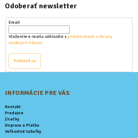
Odoberať newsletter
Email
Vložením e-mailu súhlasíte s
podmienkami ochrany
osobných údajov
Prihlásiť sa
Z
á
p
INFORMÁCIE PRE VÁS
ä
Kontakt
t
Predajne
i
Značky
Doprava a Platba
e
Veľkostné tabuľky