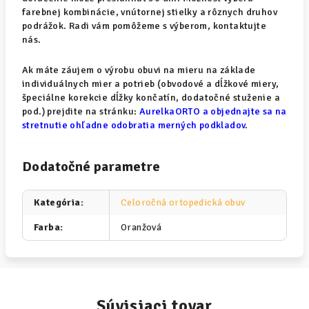
farebnej kombinácie, vnútornej stielky a rôznych druhov
podrážok. Radi vám pomôžeme s výberom, kontaktujte
nás.
Ak máte záujem o výrobu obuvi na mieru na základe
individuálnych mier a potrieb (obvodové a dĺžkové miery,
špeciálne korekcie dĺžky končatín, dodatočné stuženie a
pod.) prejdite na stránku:
AurelkaORTO a objednajte sa na
stretnutie ohľadne odobratia merných podkladov
.
Dodatočné parametre
Kategória
:
Celoročná ortopedická obuv
Farba
:
Oranžová
Súvisiaci tovar