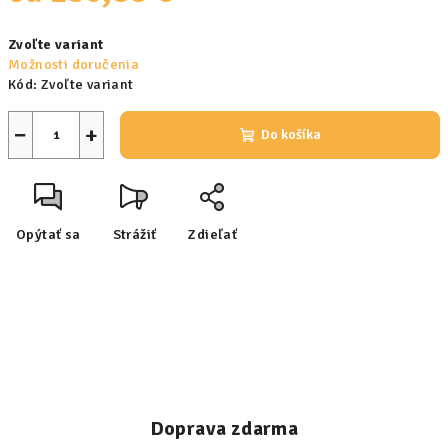
Jednotková
Zvoľte variant
cena:
Možnosti doručenia
Kód:
Zvoľte variant
−
+
Do košíka
Opýtať sa
Strážiť
Zdieľať
Doprava zdarma