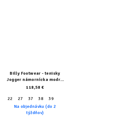
Billy Footwear - tenisky
Jogger námornícka modrá
23102-410-normal
118,58 €
22
27
37
38
39
Na objednávku (do 2
týždňov)