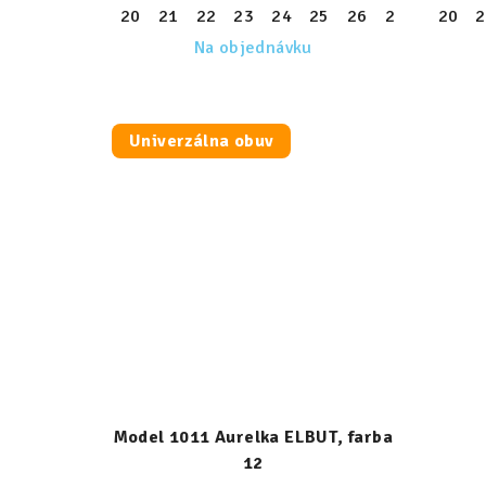
20
21
22
23
24
25
26
27
28
20
29
2
Na objednávku
Univerzálna obuv
Model 1011 Aurelka ELBUT, farba
12