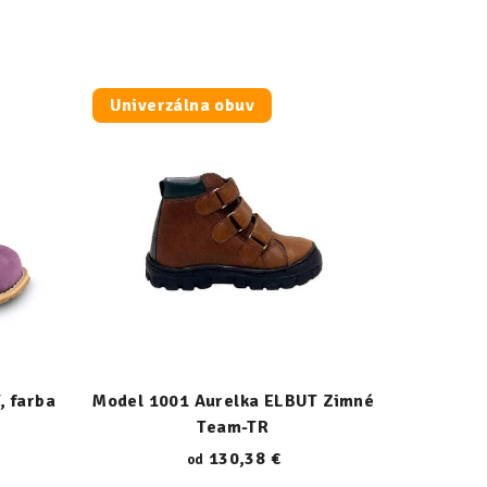
Univerzálna obuv
, farba
Model 1001 Aurelka ELBUT Zimné
Team-TR
130,38 €
od