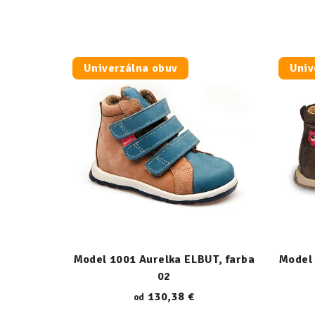
Univerzálna obuv
Univ
Model 1001 Aurelka ELBUT, farba
Model 
02
130,38 €
od