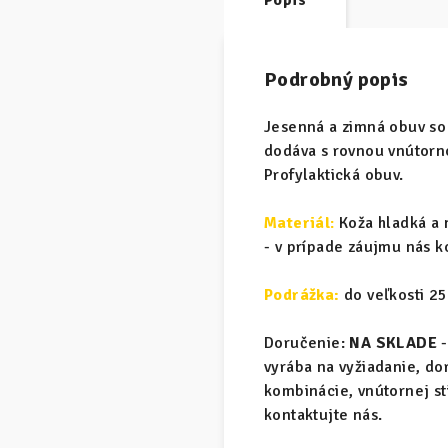
Popis
Podrobný popis
Jesenná a zimná obuv so
dodáva s rovnou vnútorno
Profylaktická obuv.
Materiál
:
Koža hladká a 
- v prípade záujmu nás k
Podrážka:
do veľkosti 25
Doručenie:
NA SKLADE
-
vyrába na vyžiadanie, d
kombinácie, vnútornej s
kontaktujte nás.