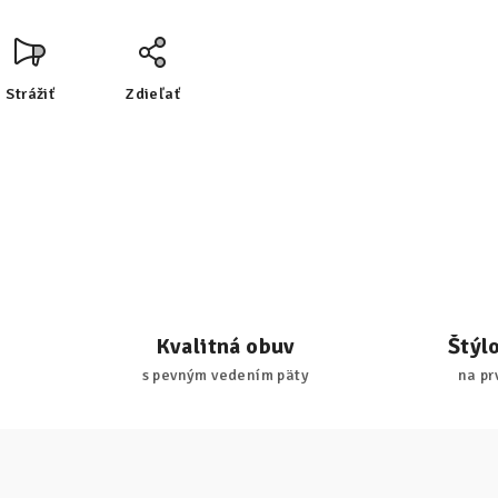
Strážiť
Zdieľať
Kvalitná obuv
Štýl
s pevným vedením päty
na pr