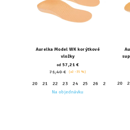
Aurelka Model WK korýtkové
Au
vložky
sup
57,21 €
od
71,40 €
(až –35 %)
20
2
20
21
22
23
24
25
26
27
28
29
Na objednávku