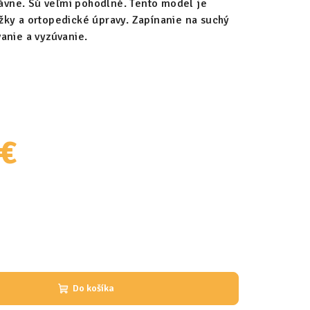
právne. Sú veľmi pohodlné. Tento model je
ky a ortopedické úpravy. Zapínanie na suchý
anie a vyzúvanie.
 €
Do košíka