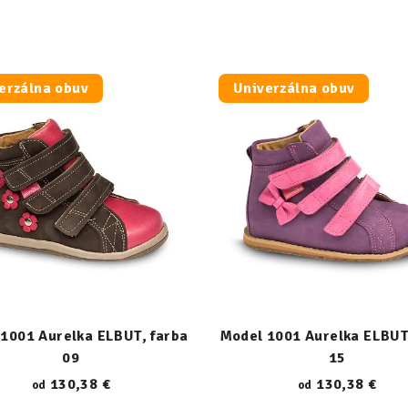
erzálna obuv
Univerzálna obuv
1001 Aurelka ELBUT, farba
Model 1001 Aurelka ELBUT
09
15
130,38 €
130,38 €
od
od