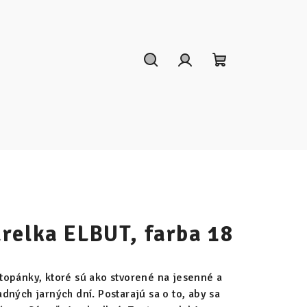
Hľadať
Prihlásenie
Nákupný
košík
relka ELBUT, farba 18
 topánky, ktoré sú ako stvorené na jesenné a
dných jarných dní. Postarajú sa o to, aby sa