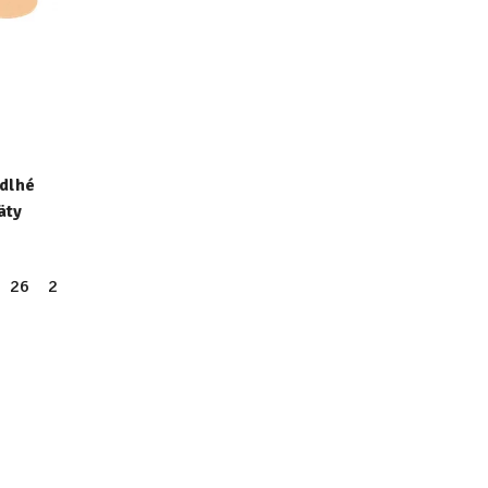
dlhé
äty
26
27
28
29
30
31
32
33
34
35
36
37
38
34
35
36
37
38
39