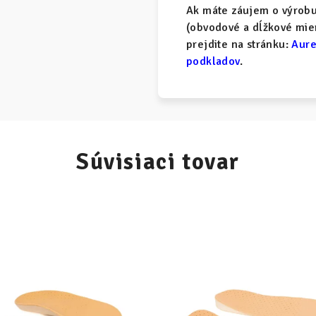
Ak máte záujem o výrobu 
(obvodové a dĺžkové mier
prejdite na stránku:
Aure
podkladov
.
Súvisiaci tovar