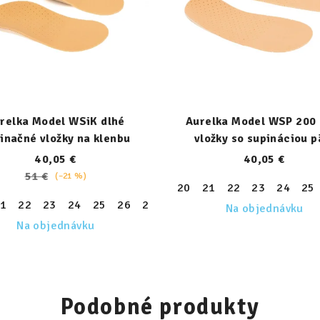
relka Model WSiK dlhé
Aurelka Model WSP 200 
inačné vložky na klenbu
vložky so supináciou p
40,05 €
40,05 €
51 €
(–21 %)
20
21
22
23
24
25
1
22
23
24
25
26
27
28
29
30
31
32
33
30
31
32
33
34
35
36
Na objednávku
Na objednávku
Podobné produkty