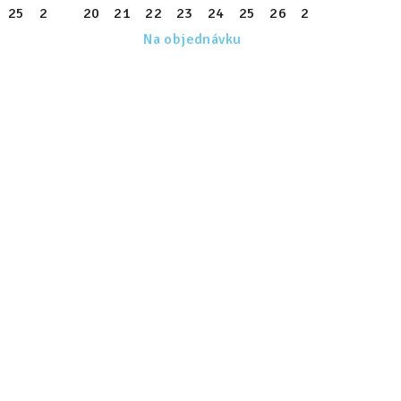
34
25
35
26
36
27
20
37
28
21
38
29
22
39
30
23
31
24
32
25
33
26
34
27
35
28
36
29
37
Na objednávku