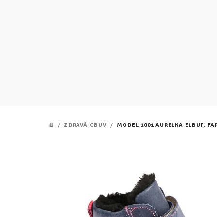
Prejsť
na
obsah
/
ZDRAVÁ OBUV
/
MODEL 1001 AURELKA ELBUT, FA
DOMOV