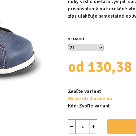
nohy vášho dieťaťa vyvíjali s
prispôsobený na korekčné vlož
zips uľahčuje samostatné obúv
VEĽKOSŤ
od
130,38
Jednotková
cena:
Zvoľte variant
Možnosti doručenia
Kód:
Zvoľte variant
−
+