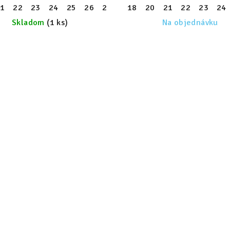
1
30
22
31
23
32
24
33
25
34
26
35
27
36
28
18
37
29
20
38
30
21
39
31
22
32
23
33
24
Skladom
(1 ks)
Na objednávku