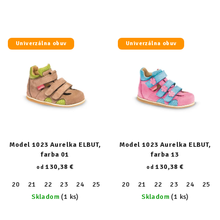
Univerzálna obuv
Univerzálna obuv
Model 1023 Aurelka ELBUT,
Model 1023 Aurelka ELBUT,
farba 01
farba 13
130,38 €
130,38 €
od
od
20
21
22
23
24
25
26
20
27
21
28
22
29
23
30
24
31
25
32
Skladom
(1 ks)
Skladom
(1 ks)