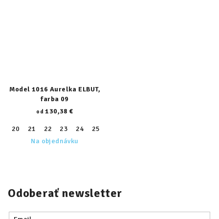
Model 1016 Aurelka ELBUT,
farba 09
130,38 €
od
20
21
22
23
24
25
26
27
28
29
30
31
32
Na objednávku
Odoberať newsletter