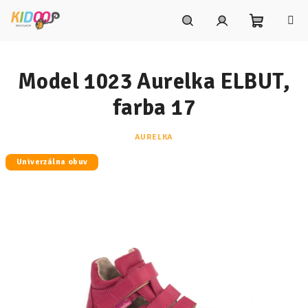
Prejsť
na
obsah
Nákupn
Hľadať
Prihlásenie
Model 1023 Aurelka ELBUT,
košík
farba 17
AURELKA
Univerzálna obuv