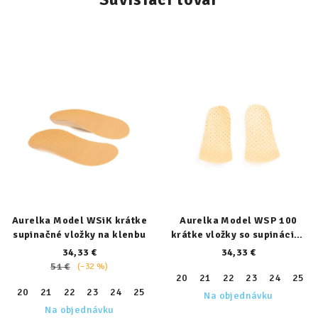
Aurelka Model WSiK krátke
Aurelka Model WSP 100
supinačné vložky na klenbu
krátke vložky so supináciou
päty
34,33 €
34,33 €
51 €
(–32 %)
20
21
22
23
24
25
20
21
22
23
24
25
26
27
28
29
30
31
32
Na objednávku
Na objednávku