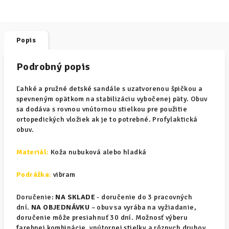
Popis
Podrobný popis
Ľahké a pružné detské sandále s uzatvorenou špičkou a
spevneným opätkom na stabilizáciu vybočenej päty. Obuv
sa dodáva s rovnou vnútornou stielkou pre použitie
ortopedických vložiek ak je to potrebné. Profylaktická
obuv.
Materiál
:
Koža nubuková alebo hladká
Podrážka:
vibram
Doručenie:
NA SKLADE
- doručenie do 3 pracovných
dní.
NA OBJEDNÁVKU
– obuv sa vyrába na vyžiadanie,
doručenie môže presiahnuť 30 dní. Možnosť výberu
farebnej kombinácie, vnútornej stielky a rôznych druhov