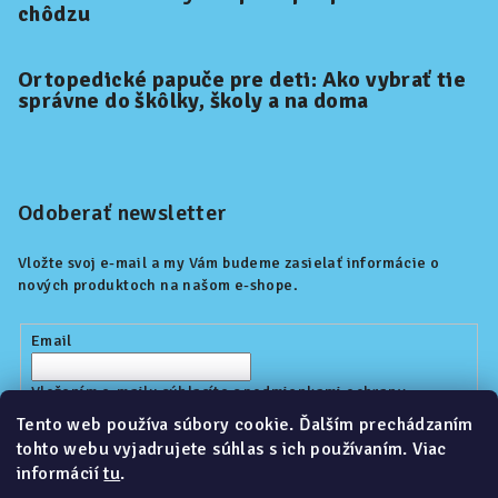
chôdzu
Ortopedické papuče pre deti: Ako vybrať tie
správne do škôlky, školy a na doma
Odoberať newsletter
Vložte svoj e-mail a my Vám budeme zasielať informácie o
nových produktoch na našom e-shope.
Email
Vložením e-mailu súhlasíte s
podmienkami ochrany
osobných údajov
Tento web používa súbory cookie. Ďalším prechádzaním
tohto webu vyjadrujete súhlas s ich používaním. Viac
informácií
tu
.
Prihlásiť sa