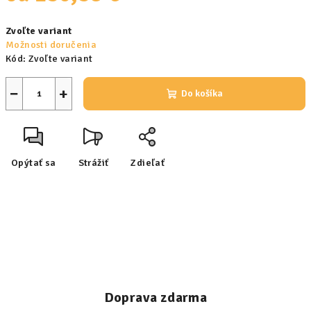
Jednotková
Zvoľte variant
cena:
Možnosti doručenia
Kód:
Zvoľte variant
−
+
Do košíka
Opýtať sa
Strážiť
Zdieľať
Doprava zdarma