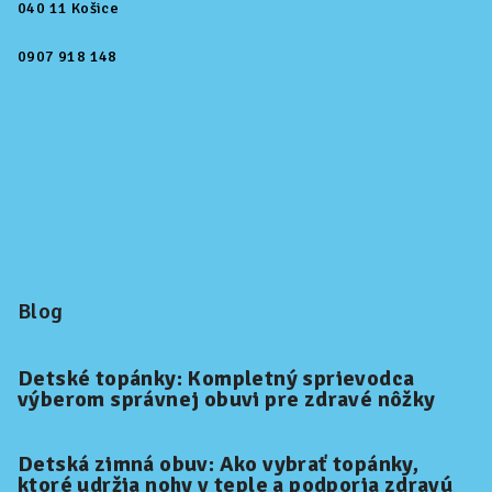
040 11 Košice
0907 918 148
Blog
Detské topánky: Kompletný sprievodca
výberom správnej obuvi pre zdravé nôžky
Detská zimná obuv: Ako vybrať topánky,
ktoré udržia nohy v teple a podporia zdravú