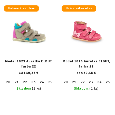
Univerzálna obuv
Univerzálna obuv
Model 1023 Aurelka ELBUT,
Model 1016 Aurelka ELBUT,
farba 22
farba 12
130,38 €
130,38 €
od
od
20
21
22
23
24
25
26
20
27
21
28
22
29
23
30
24
31
25
32
Skladom
(1 ks)
Skladom
(1 ks)