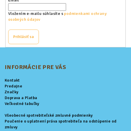
Email
Vložením e-mailu súhlasíte s
podmienkami ochrany
osobných údajov
Prihlásiť sa
Z
á
p
INFORMÁCIE PRE VÁS
ä
Kontakt
t
Predajne
i
Značky
Doprava a Platba
e
Veľkostné tabuľky
Všeobecné spotrebiteľské zmluvné podmienky
Poučenie o uplatnení práva spotrebiteľa na odstúpenie od
zmluvy