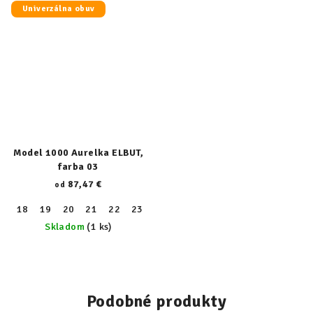
Univerzálna obuv
Model 1000 Aurelka ELBUT,
farba 03
87,47 €
od
18
19
20
21
22
23
24
25
26
27
28
29
30
Skladom
(1 ks)
Podobné produkty