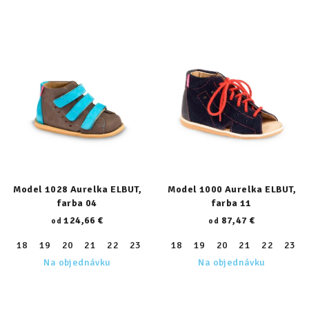
Model 1028 Aurelka ELBUT,
Model 1000 Aurelka ELBUT,
farba 04
farba 11
124,66 €
87,47 €
od
od
18
19
20
21
22
23
24
18
25
19
26
20
27
21
28
22
29
23
30
Na objednávku
Na objednávku