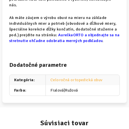
nás.
Ak máte záujem o výrobu obuvi na mieru na základe
individuálnych mier a potrieb (obvodové a dĺžkové miery,
špeciálne korekcie dĺžky končatín, dodatočné stuženie a
pod.) prejdite na stránku:
AurelkaORTO a objednajte sa na
stretnutie ohľadne odobratia merných podkladov
.
Dodatočné parametre
Kategória
:
Celoročná ortopedická obuv
Farba
:
Fialová|Ružová
Súvisiaci tovar