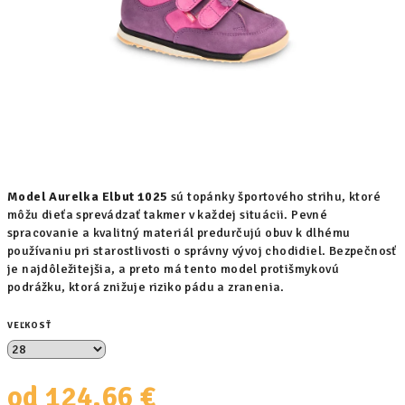
Model Aurelka Elbut 1025
sú topánky športového strihu, ktoré
môžu dieťa sprevádzať takmer v každej situácii. Pevné
spracovanie a kvalitný materiál predurčujú obuv k dlhému
používaniu pri starostlivosti o správny vývoj chodidiel. Bezpečnosť
je najdôležitejšia, a preto má tento model protišmykovú
podrážku, ktorá znižuje riziko pádu a zranenia.
VEĽKOSŤ
od
124,66 €