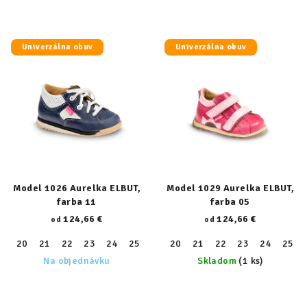
Univerzálna obuv
Univerzálna obuv
Model 1026 Aurelka ELBUT,
Model 1029 Aurelka ELBUT,
farba 11
farba 05
124,66 €
124,66 €
od
od
20
21
22
23
24
25
26
20
27
21
28
22
29
23
30
24
31
25
32
Na objednávku
Skladom
(1 ks)