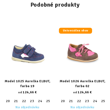
Podobné produkty
Univerzálna obuv
Model 1025 Aurelka ELBUT,
Model 1026 Aurelka ELBUT,
farba 19
farba 02
124,66 €
124,66 €
od
od
20
21
22
23
24
25
26
20
27
21
28
22
29
23
30
24
31
25
32
Na objednávku
Na objednávku