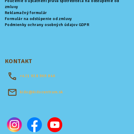
Poučenie o uplatnení práva spotrebiteľa na odstúpenie od
zmluvy
Reklamačný formulár
Formulár na odstúpenie od zmluvy
Podmienky ochrany osobných údajov GDPR
KONTAKT
+421
918 969 846
kido@kidocentrum.sk