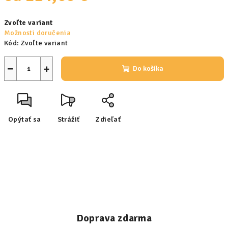
Jednotková
Zvoľte variant
cena:
Možnosti doručenia
Kód:
Zvoľte variant
−
+
Do košíka
Opýtať sa
Strážiť
Zdieľať
Doprava zdarma