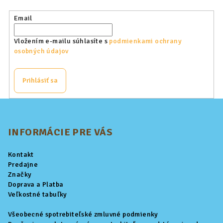
Email
Vložením e-mailu súhlasíte s
podmienkami ochrany
osobných údajov
Prihlásiť sa
Z
á
p
INFORMÁCIE PRE VÁS
ä
Kontakt
t
Predajne
i
Značky
Doprava a Platba
e
Veľkostné tabuľky
Všeobecné spotrebiteľské zmluvné podmienky