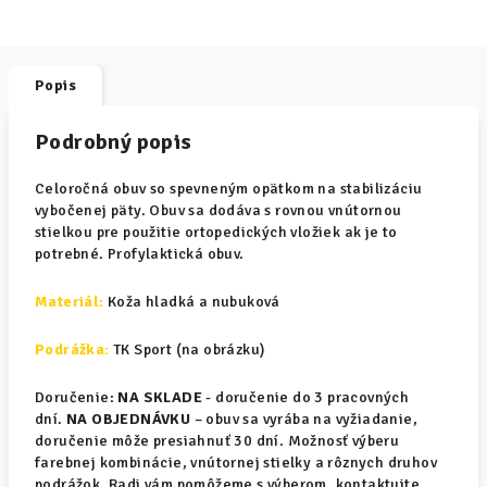
Popis
Podrobný popis
Celoročná obuv so spevneným opätkom na stabilizáciu
vybočenej päty. Obuv sa dodáva s rovnou vnútornou
stielkou pre použitie ortopedických vložiek ak je to
potrebné. Profylaktická obuv.
Materiál
:
Koža hladká a nubuková
Podrážka:
TK Sport (na obrázku)
Doručenie:
NA SKLADE
- doručenie do 3 pracovných
dní.
NA OBJEDNÁVKU
– obuv sa vyrába na vyžiadanie,
doručenie môže presiahnuť 30 dní. Možnosť výberu
farebnej kombinácie, vnútornej stielky a rôznych druhov
podrážok. Radi vám pomôžeme s výberom, kontaktujte