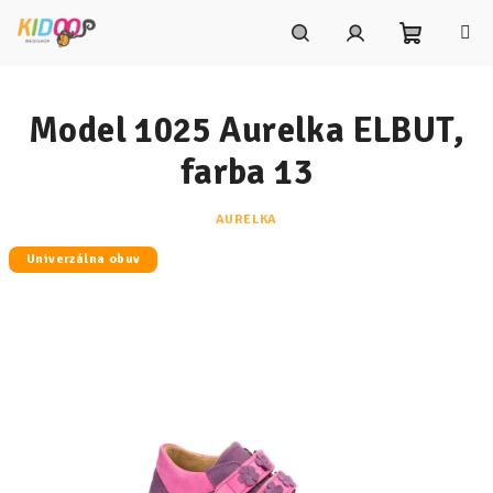
Prejsť
na
obsah
Nákupn
Hľadať
Prihlásenie
Model 1025 Aurelka ELBUT,
košík
farba 13
AURELKA
Univerzálna obuv