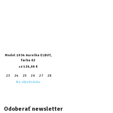
Model 1034 Aurelka ELBUT,
farba 02
124,66 €
od
23
24
25
26
27
28
29
30
31
32
33
34
35
Na objednávku
Odoberať newsletter