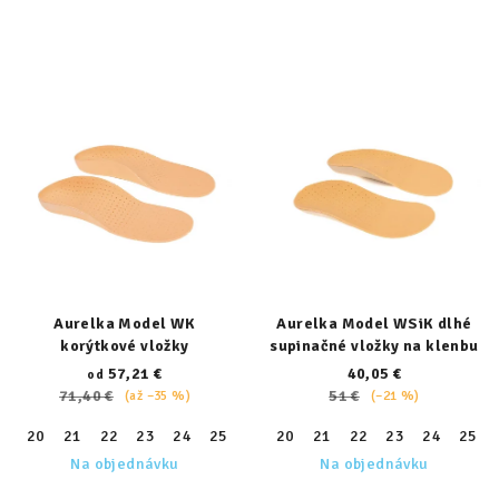
Aurelka Model WK
Aurelka Model WSiK dlhé
korýtkové vložky
supinačné vložky na klenbu
57,21 €
40,05 €
od
71,40 €
51 €
(až –35 %)
(–21 %)
20
21
22
23
24
25
26
20
27
21
28
22
29
23
30
24
31
25
32
Na objednávku
Na objednávku