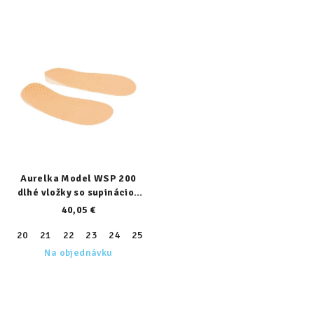
Aurelka Model WSP 200
dlhé vložky so supináciou
päty
40,05 €
20
21
22
23
24
25
26
27
28
29
30
31
32
Na objednávku