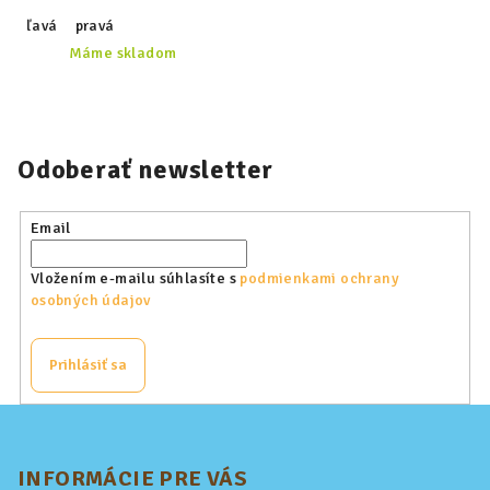
ľavá
pravá
Máme skladom
Odoberať newsletter
Email
Vložením e-mailu súhlasíte s
podmienkami ochrany
osobných údajov
Prihlásiť sa
Z
á
p
INFORMÁCIE PRE VÁS