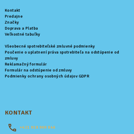
ä
Kontakt
t
Predajne
i
Značky
Doprava a Platba
e
Veľkostné tabuľky
Všeobecné spotrebiteľské zmluvné podmienky
Poučenie o uplatnení práva spotrebiteľa na odstúpenie od
zmluvy
Reklamačný formulár
Formulár na odstúpenie od zmluvy
Podmienky ochrany osobných údajov GDPR
KONTAKT
+421
918 969 846