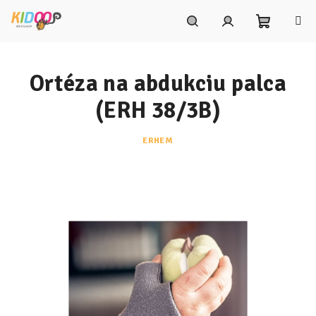
Prejsť
na
obsah
Nákupn
Hľadať
Prihlásenie
Ortéza na abdukciu palca
košík
(ERH 38/3B)
ERHEM