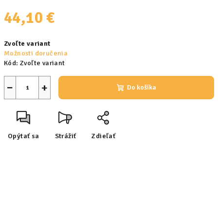
44,10 €
Jednotková
Zvoľte variant
cena:
Možnosti doručenia
Kód:
Zvoľte variant
−
+
Do košíka
Opýtať sa
Strážiť
Zdieľať