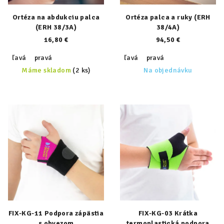
Ortéza na abdukciu palca
Ortéza palca a ruky (ERH
(ERH 38/3A)
38/4A)
16,80 €
94,50 €
ľavá
pravá
ľavá
pravá
Máme skladom
(2 ks)
Na objednávku
FIX-KG-11 Podpora zápästia
FIX-KG-03 Krátka
s obvezom
termoplastická podpora