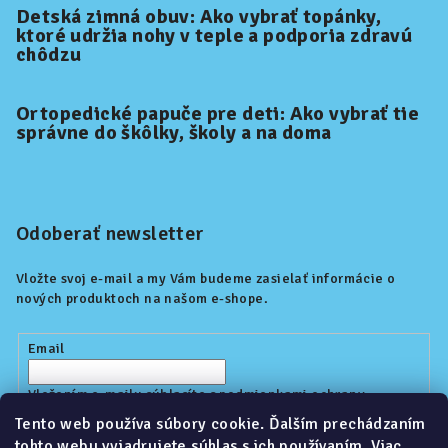
Detská zimná obuv: Ako vybrať topánky,
ktoré udržia nohy v teple a podporia zdravú
chôdzu
Ortopedické papuče pre deti: Ako vybrať tie
správne do škôlky, školy a na doma
Odoberať newsletter
Vložte svoj e-mail a my Vám budeme zasielať informácie o
nových produktoch na našom e-shope.
Email
Vložením e-mailu súhlasíte s
podmienkami ochrany
osobných údajov
Tento web používa súbory cookie. Ďalším prechádzaním
tohto webu vyjadrujete súhlas s ich používaním. Viac