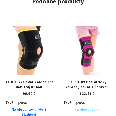
Podobné produkty
FIX-KD-33 Obväz kolena pre
FIX-KD-09 Pediatrický
deti s výstuhou
kolenný obväz s úpravou
rozsahu pohybu
96,90 €
122,61 €
ľavá
pravá
ľavá
pravá
Na objednávku (do 2
Na objednávku
týždňov)