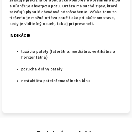
zaisťuje precíznu terapeutickú kompresiu kolenného kĺbu
a uľahčuje absorpciu potu. Ortéza má suché zipsy, ktoré
zaisťujú plynulé obvodové prispôsobenie. Vďaka tomuto
riešeniu je možné ortézu použiť ako pri akútnom stave,
kedy je viditeľný opuch, tak aj pri prevencii.
INDIKÁCIE
luxácia pately (laterálna, mediálna, vertikálna a
horizontálna)
porucha dráhy pately
nestabilita patelofemorálneho kĺbu