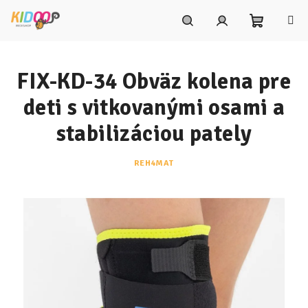
Prejsť
na
obsah
Nákupn
Hľadať
Prihlásenie
FIX-KD-34 Obväz kolena pre
košík
deti s vitkovanými osami a
stabilizáciou pately
REH4MAT