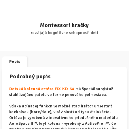
Montessori hračky
rozvíjajú kognitívne schopnosti detí
Popis
Podrobný popis
Detská kolenná ortéza FIX-KD-34
má špeciálnu výstuž
stabilizujúcu patelu vo forme penového polmesiaca.
Vďaka upínacej funkcii je možné stabilizátor umiestniť
kdekoľvek (hore/dole), v závislosti od typu dislokácie.
Ortéza je vyrobená z inovatívneho priedušného materiálu
AeroSpace II™, kryt kolena - vyrobený z ActivePren™, čo