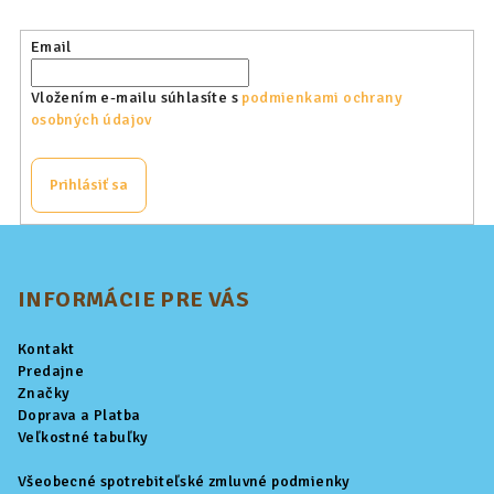
Email
Vložením e-mailu súhlasíte s
podmienkami ochrany
osobných údajov
Prihlásiť sa
Z
á
p
INFORMÁCIE PRE VÁS
ä
Kontakt
t
Predajne
i
Značky
Doprava a Platba
e
Veľkostné tabuľky
Všeobecné spotrebiteľské zmluvné podmienky