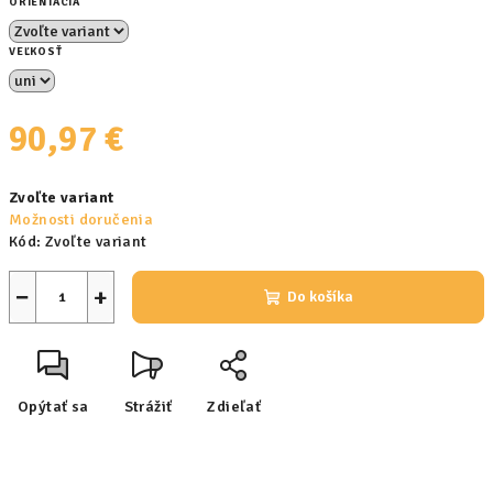
ORIENTÁCIA
VEĽKOSŤ
90,97 €
Jednotková
Zvoľte variant
cena:
Možnosti doručenia
Kód:
Zvoľte variant
−
+
Do košíka
Opýtať sa
Strážiť
Zdieľať