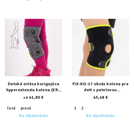
Detská ortéza korigujúca
FIX-KD-17 obväz kolena pre
hyperextenziu kolena (ERH
deti s patelovou
35/2)
stabilizáciou
41,80 €
45,48 €
od
ľavá
pravá
1
2
Na objednávku
Na objednávku