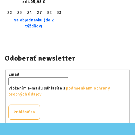
WIDE), čierne pestré,
105,98 €
od
23153-960-W
22
23
24
27
32
33
34
36
37
Na objednávku (do 2
týždňov)
Odoberať newsletter
Email
Vložením e-mailu súhlasíte s
podmienkami ochrany
osobných údajov
Prihlásiť sa
Z