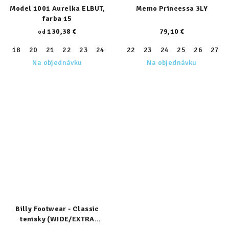
Model 1001 Aurelka ELBUT,
Memo Princessa 3LY
farba 15
130,38 €
79,10 €
od
18
20
21
22
23
24
25
22
26
23
27
24
28
25
29
26
30
27
31
Na objednávku
Na objednávku
Billy Footwear - Classic
tenisky (WIDE/EXTRA