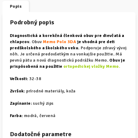
Popis
Podrobný popis
Diagnostická a korekčná členková obuv pre dievčatá a
chlapcov
. Obuv
Memo Polo 3DA
je vhodná pre deti
predškolského a školského veku
. Podporuje zdravý vývoj
nôh. Je určená predovšetkým na vonkajšie použitie. Má
pevnú pätu a novú diagnostickú podrážku Memo.
Obuv je
prispôsobená na použitie
ortopedickej vložky Memo.
Veľkosti:
32-38
Zvršok:
prírodné materiály, koža
Zapínanie:
suchý zips
Farba:
modrá, červená
Dodatočné parametre