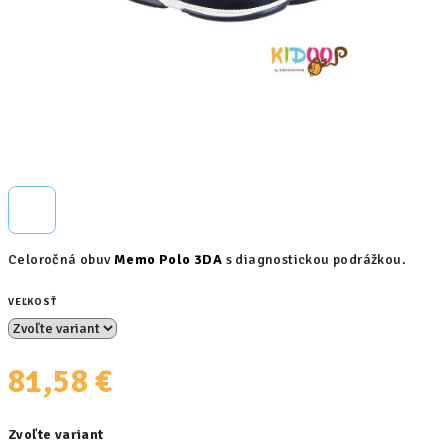
Celoročná obuv
Memo Polo 3DA
s diagnostickou podrážkou.
VEĽKOSŤ
81,58 €
Jednotková
Zvoľte variant
cena: