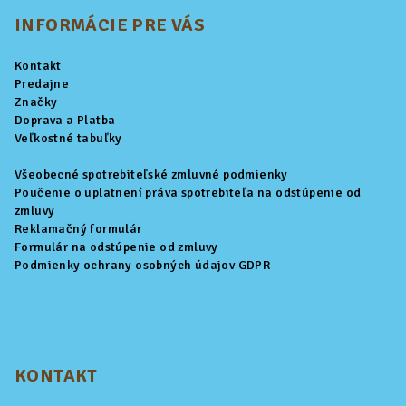
á
p
INFORMÁCIE PRE VÁS
ä
Kontakt
t
Predajne
i
Značky
Doprava a Platba
e
Veľkostné tabuľky
Všeobecné spotrebiteľské zmluvné podmienky
Poučenie o uplatnení práva spotrebiteľa na odstúpenie od
zmluvy
Reklamačný formulár
Formulár na odstúpenie od zmluvy
Podmienky ochrany osobných údajov GDPR
KONTAKT