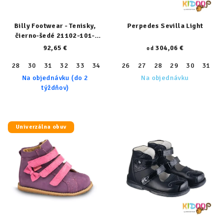
Billy Footwear - Tenisky,
Perpedes Sevilla Light
čierno-šedé 21102-101-
normal
92,65 €
304,06 €
od
28
30
31
32
33
34
36
26
37
27
38
28
39
29
30
31
Na objednávku (do 2
Na objednávku
týždňov)
Univerzálna obuv