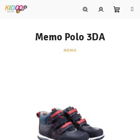
Prejsť
na
obsah
Nákupn
Hľadať
Prihlásenie
Memo Polo 3DA
košík
MEMO