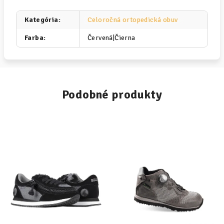
Kategória
:
Celoročná ortopedická obuv
Farba
:
Červená|Čierna
Podobné produkty