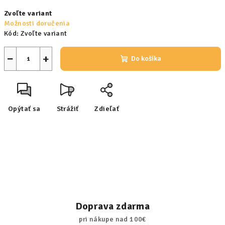
Jednotková
Zvoľte variant
cena:
Možnosti doručenia
Kód:
Zvoľte variant
−
+
Do košíka
Opýtať sa
Strážiť
Zdieľať
Doprava zdarma
pri nákupe nad 100€