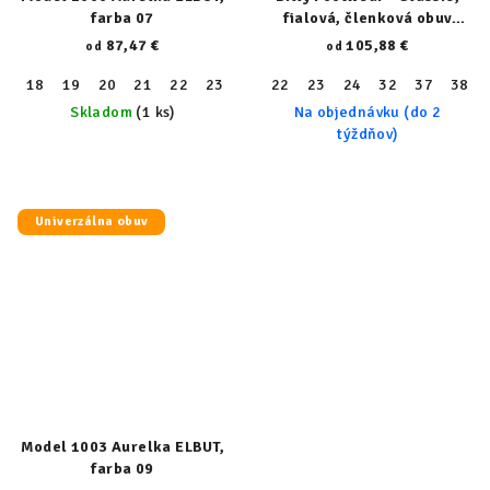
farba 07
fialová, členková obuv
24170-530
87,47 €
105,88 €
od
od
18
19
20
21
22
23
24
22
25
23
26
24
27
32
28
37
29
38
30
Skladom
(1 ks)
Na objednávku (do 2
týždňov)
Univerzálna obuv
Model 1003 Aurelka ELBUT,
farba 09