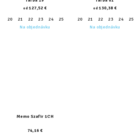
farba 19
farba 01
127,52 €
130,38 €
od
od
20
21
22
23
24
25
26
20
27
21
28
22
29
23
30
24
31
25
32
Na objednávku
Na objednávku
Memo Szafir 1CH
74,16 €