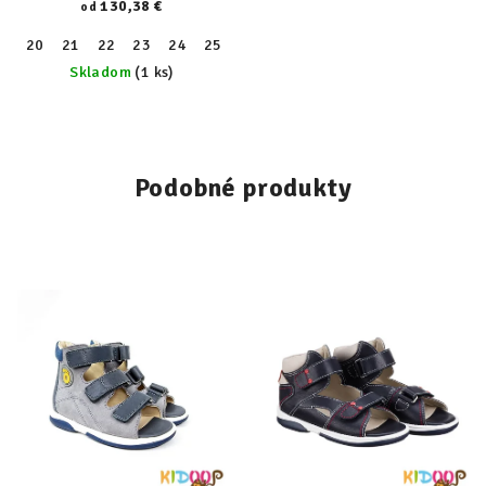
130,38 €
od
20
21
22
23
24
25
26
27
28
29
30
31
32
Skladom
(1 ks)
Podobné produkty