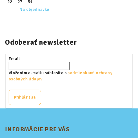
22
27
31
Na objednávku
Odoberať newsletter
Email
Vložením e-mailu súhlasíte s
podmienkami ochrany
osobných údajov
Prihlásiť sa
Z
á
p
INFORMÁCIE PRE VÁS