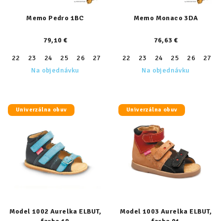
Memo Pedro 1BC
Memo Monaco 3DA
79,10 €
76,63 €
22
23
24
25
26
27
28
22
29
23
30
24
31
25
26
27
Na objednávku
Na objednávku
Univerzálna obuv
Univerzálna obuv
Model 1002 Aurelka ELBUT,
Model 1003 Aurelka ELBUT,