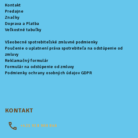
ä
Kontakt
t
Predajne
i
Značky
Doprava a Platba
e
Veľkostné tabuľky
Všeobecné spotrebiteľské zmluvné podmienky
Poučenie o uplatnení práva spotrebiteľa na odstúpenie od
zmluvy
Reklamačný formulár
Formulár na odstúpenie od zmluvy
Podmienky ochrany osobných údajov GDPR
KONTAKT
+421
918 969 846