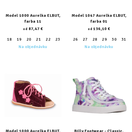
Model 1000 Aurelka ELBUT,
Model 1047 Aurelka ELBUT,
farba 11
farba 01
87,47 €
136,10 €
od
od
18
19
20
21
22
23
24
26
25
27
26
28
27
29
28
30
29
31
30
Na objednávku
Na objednávku
Model 1000 Aurelka ELBUT,
Billy Footwear - Classic,