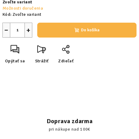
Zvoľte variant
cena:
Možnosti doručenia
Kód:
Zvoľte variant
−
+
Do košíka
Opýtať sa
Strážiť
Zdieľať
Doprava zdarma
pri nákupe nad 100€