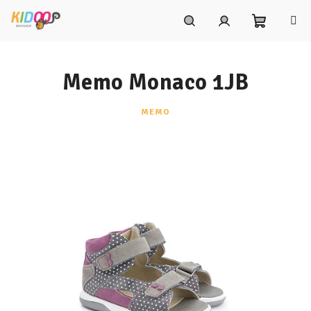
Prejsť
na
obsah
Nákupn
Hľadať
Prihlásenie
Memo Monaco 1JB
košík
MEMO