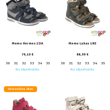
Memo Hermes 1DA
Memo Lukas 1BE
79,10 €
88,99 €
30
31
32
33
34
35
36
30
37
31
38
32
33
34
35
Na objednávku
Na objednávku
Univerzálna obuv