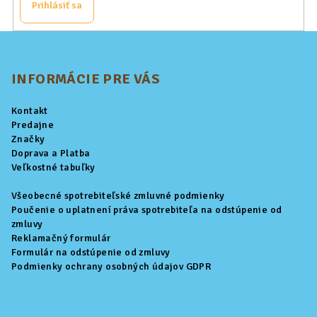
Prihlásiť sa
Z
á
p
INFORMÁCIE PRE VÁS
ä
Kontakt
t
Predajne
i
Značky
Doprava a Platba
e
Veľkostné tabuľky
Všeobecné spotrebiteľské zmluvné podmienky
Poučenie o uplatnení práva spotrebiteľa na odstúpenie od
zmluvy
Reklamačný formulár
Formulár na odstúpenie od zmluvy
Podmienky ochrany osobných údajov GDPR