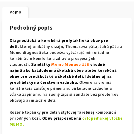
Popis
Podrobný popis
Diagnostická a korekčná profylaktická obuv pre
deti
,
ktorej unikátny dizajn, Thomasova päta, tuhá päta a
Memo diagnostická podošva vytvárajú mimoriadnu
kombináciu komfortu a zdraviu prospešných
vlastností.
Sandálky
Memo Monaco 1JB
vhodné
najmä ako každodenná školská obuv alebo korekčná
obuv pre predškolské a školské deti. Ideálne aj na
prechádzky na čerstvom vzduchu.
Otvorená vrchná
konštrukcia zaisťuje primeranú cirkuláciu vzduchu a
vďaka zapínaniu na suchý zips si sandále bez problémov
obúvajú aj mladšie deti.
Kožené topánky pre deti v štýlovej farebnej kompozícií
prírodných koží.
Obuv prispôsobená
ortopedickej vložke
MEMO
.