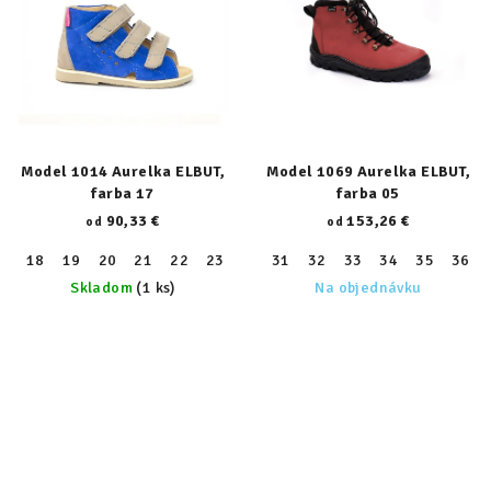
Model 1014 Aurelka ELBUT,
Model 1069 Aurelka ELBUT,
farba 17
farba 05
90,33 €
153,26 €
od
od
18
19
20
21
22
23
24
31
25
32
26
33
27
34
28
35
29
36
30
Skladom
(1 ks)
Na objednávku