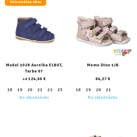
Univerzálna obuv
Model 1028 Aurelka ELBUT,
Memo Dino 1JB
farba 07
124,66 €
64,27 €
od
18
19
20
21
22
23
24
18
25
19
26
20
27
21
28
29
30
Na objednávku
Na objednávku