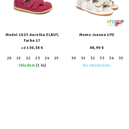
Model 1023 Aurelka ELBUT,
Memo Joanna 1FD
farba 17
130,38 €
88,99 €
od
20
21
22
23
24
25
26
30
27
31
28
32
29
33
30
34
31
35
32
Skladom
(1 ks)
Na objednávku