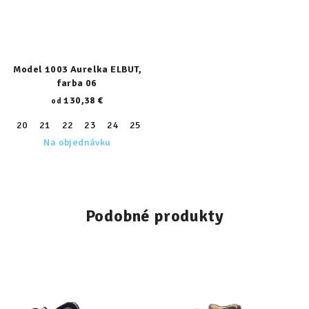
Model 1003 Aurelka ELBUT,
farba 06
130,38 €
od
20
21
22
23
24
25
26
27
28
29
30
31
32
Na objednávku
Podobné produkty