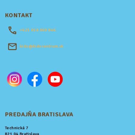
KONTAKT
+421
918 969 846
kido@kidocentrum.sk
PREDAJŇA BRATISLAVA
Technická 7
821 04 Bratislava