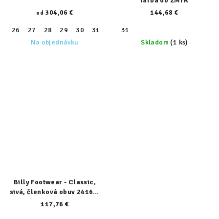
farba 00 ZMTR
304,06 €
144,68 €
od
26
27
28
29
30
31
32
31
33
34
35
36
37
38
Na objednávku
Skladom
(1 ks)
Billy Footwear - Classic,
sivá, členková obuv 24167-
050-W
117,76 €