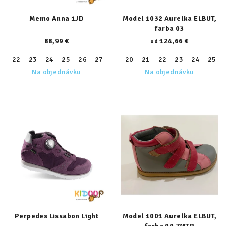
Memo Anna 1JD
Model 1032 Aurelka ELBUT,
farba 03
88,99 €
124,66 €
od
22
23
24
25
26
27
28
20
29
21
30
22
31
23
24
25
Na objednávku
Na objednávku
Perpedes Lissabon Light
Model 1001 Aurelka ELBUT,