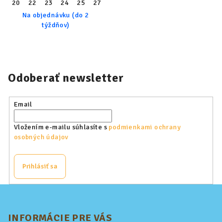
20
22
23
24
25
27
28
30
31
32
33
34
36
Na objednávku (do 2
týždňov)
Odoberať newsletter
Email
Vložením e-mailu súhlasíte s
podmienkami ochrany
osobných údajov
Prihlásiť sa
Z
á
p
INFORMÁCIE PRE VÁS