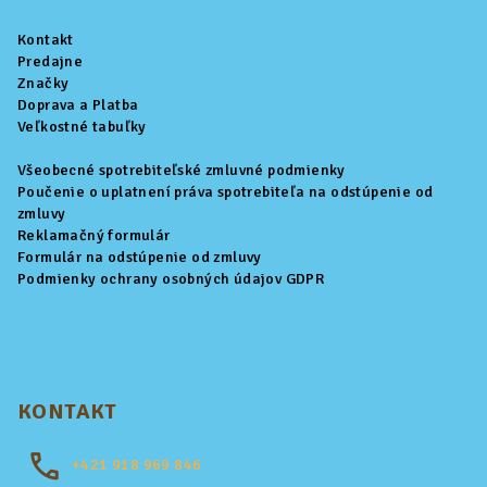
ä
Kontakt
t
Predajne
i
Značky
Doprava a Platba
e
Veľkostné tabuľky
Všeobecné spotrebiteľské zmluvné podmienky
Poučenie o uplatnení práva spotrebiteľa na odstúpenie od
zmluvy
Reklamačný formulár
Formulár na odstúpenie od zmluvy
Podmienky ochrany osobných údajov GDPR
KONTAKT
+421
918 969 846