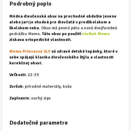
Podrobný popis
Módna dievčenská obuv na prechodné obdobie jesene
alebo jari
je vhodná pre
dievčatá v predškolskom a
školskom veku.
Obuv má pevnú pätu a novú dvojfarebnú
podrážku Memo.
Táto obuv
po použití
vložiek Memo
získava ortopedické vlastnosti.
Memo Princessa 3LY
sú zdravé detské topánky, ktoré v
sebe spájajú klasiku dievčenského štýlu a vlastnosti
korekčnej obuvi.
Veľkosti:
22-35
Zvršok:
prírodné materiály, koža
Zapínanie:
suchý zips
Dodatočné parametre