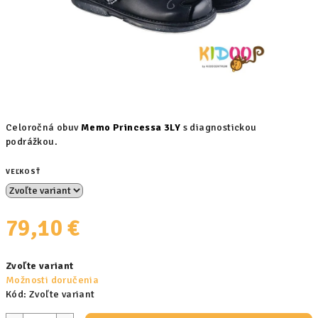
Celoročná obuv
Memo Princessa 3LY
s diagnostickou
podrážkou.
VEĽKOSŤ
79,10 €
Jednotková
Zvoľte variant
cena:
Možnosti doručenia
Kód:
Zvoľte variant