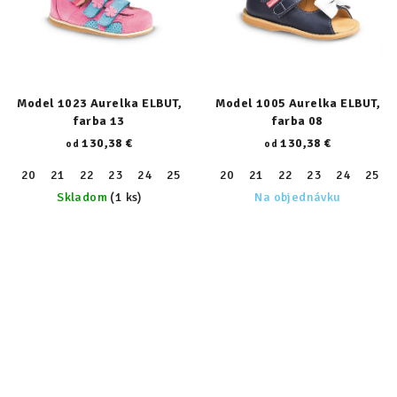
Model 1023 Aurelka ELBUT,
Model 1005 Aurelka ELBUT,
farba 13
farba 08
130,38 €
130,38 €
od
od
20
21
22
23
24
25
26
20
27
21
28
22
29
23
30
24
31
25
32
Skladom
(1 ks)
Na objednávku