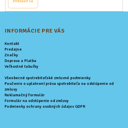
Prihlásiť sa
Z
á
p
INFORMÁCIE PRE VÁS
ä
Kontakt
t
Predajne
i
Značky
Doprava a Platba
e
Veľkostné tabuľky
Všeobecné spotrebiteľské zmluvné podmienky
Poučenie o uplatnení práva spotrebiteľa na odstúpenie od
zmluvy
Reklamačný formulár
Formulár na odstúpenie od zmluvy
Podmienky ochrany osobných údajov GDPR