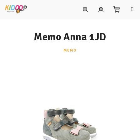
Prejsť
na
obsah
Nákupn
Hľadať
Prihlásenie
Memo Anna 1JD
košík
MEMO