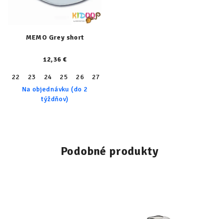
MEMO Grey short
12,36 €
22
23
24
25
26
27
28
29
30
31
32
33
34
Na objednávku (do 2
týždňov)
Podobné produkty