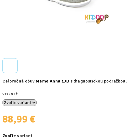
Celoročná obuv
Memo Anna 1JD
s diagnostickou podrážkou.
VEĽKOSŤ
88,99 €
Jednotková
Zvoľte variant
cena: