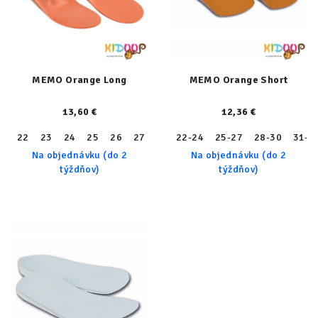
MEMO Orange Long
MEMO Orange Short
13,60 €
12,36 €
22
23
24
25
26
27
28
22-24
29
30
25-27
31
32
28-30
33
31-3
34
Na objednávku (do 2
Na objednávku (do 2
týždňov)
týždňov)