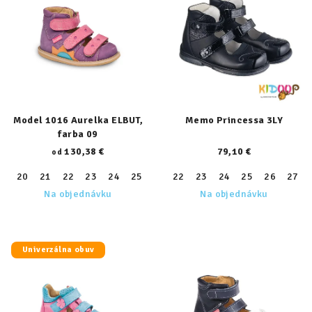
Model 1016 Aurelka ELBUT,
Memo Princessa 3LY
farba 09
130,38 €
79,10 €
od
20
21
22
23
24
25
26
22
27
23
28
24
29
25
30
26
31
27
32
Na objednávku
Na objednávku
Univerzálna obuv