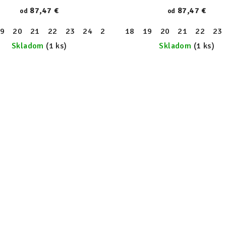
87,47 €
87,47 €
od
od
9
28
20
29
21
30
22
23
24
25
26
18
27
19
28
20
29
21
30
22
23
Skladom
(1 ks)
Skladom
(1 ks)