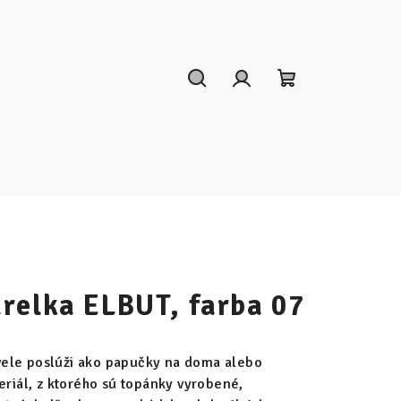
Hľadať
Prihlásenie
Nákupný
košík
relka ELBUT, farba 07
ele poslúži ako papučky na doma alebo
eriál, z ktorého sú topánky vyrobené,