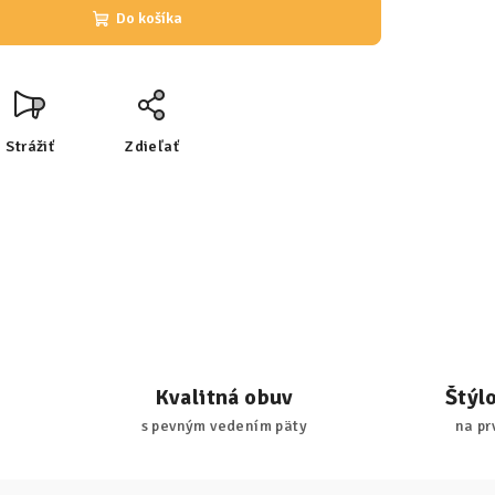
Do košíka
Strážiť
Zdieľať
Kvalitná obuv
Štýl
s pevným vedením päty
na pr