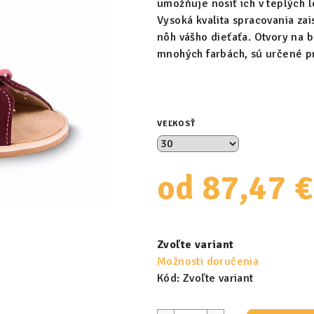
umožňuje nosiť ich v teplých 
Vysoká kvalita spracovania zai
nôh vášho dieťaťa. Otvory na
mnohých farbách, sú určené pr
VEĽKOSŤ
od
87,47 €
Jednotková
cena:
Zvoľte variant
Možnosti doručenia
Kód:
Zvoľte variant