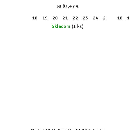
87,47 €
od
18
19
20
21
22
23
24
25
26
18
27
1
Skladom
(1 ks)