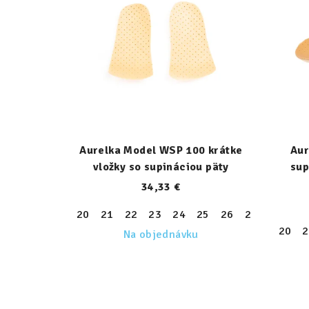
Aurelka Model WSP 100 krátke
Aur
vložky so supináciou päty
sup
34,33 €
20
21
22
23
24
25
26
27
28
29
20
2
Na objednávku