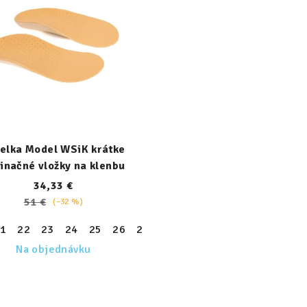
elka Model WSiK krátke
inačné vložky na klenbu
34,33 €
51 €
(–32 %)
30
31
32
33
34
35
36
37
38
39
1
22
23
24
25
26
27
28
29
30
31
32
33
Na objednávku