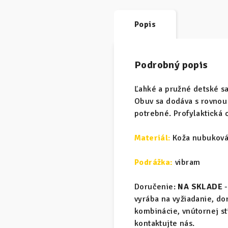
Popis
Podrobný popis
Ľahké a pružné detské s
Obuv sa dodáva s rovnou 
potrebné. Profylaktická 
Materiál
:
Koža nubuková 
Podrážka:
vibram
Doručenie:
NA SKLADE
-
vyrába na vyžiadanie, d
kombinácie, vnútornej s
kontaktujte nás.