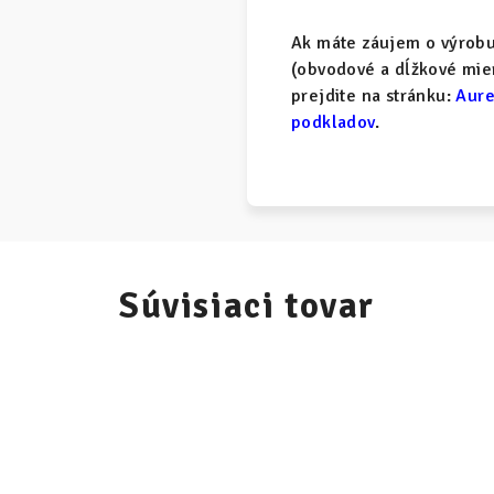
Ak máte záujem o výrobu 
(obvodové a dĺžkové mier
prejdite na stránku:
Aure
podkladov
.
Súvisiaci tovar