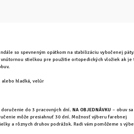
andále so spevneným opätkom na stabilizáciu vybočenej päty
vnútornou stielkou pre použitie ortopedických vložiek ak je 
obuv.
alebo hladká, velúr
 doručenie do 3 pracovných dní.
NA OBJEDNÁVKU
– obuv sa
oručenie môže presiahnuť 30 dní. Možnosť výberu farebnej
tielky a rôznych druhov podrážok. Radi vám pomôžeme s výb