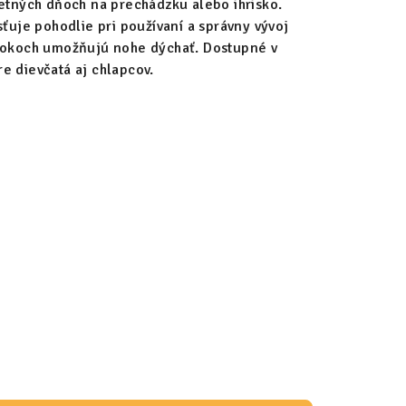
letných dňoch na prechádzku alebo ihrisko.
sťuje pohodlie pri používaní a správny vývoj
 bokoch umožňujú nohe dýchať. Dostupné v
e dievčatá aj chlapcov.