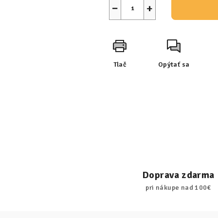
−
+
Tlač
Opýtať sa
Doprava zdarma
pri nákupe nad 100€