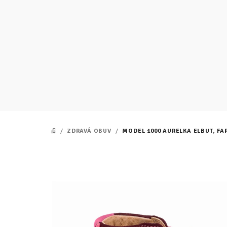
Prejsť
na
obsah
/
ZDRAVÁ OBUV
/
MODEL 1000 AURELKA ELBUT, FA
DOMOV