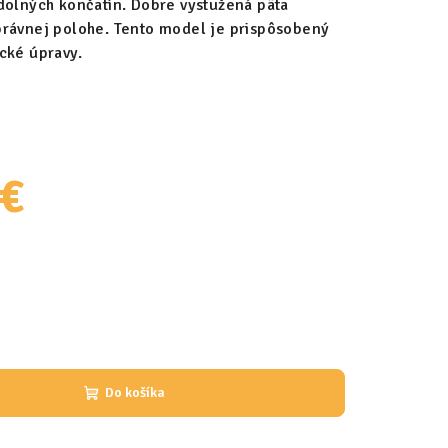
dolných končatín. Dobre vystužená päta
právnej polohe. Tento model je prispôsobený
cké úpravy.
 €
Do košíka