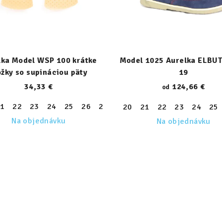
lka Model WSP 100 krátke
Model 1025 Aurelka ELBUT
ožky so supináciou päty
19
34,33 €
124,66 €
od
1
22
23
24
25
26
27
28
29
30
31
32
33
20
21
22
23
24
25
30
31
32
33
34
35
36
37
38
39
Na objednávku
Na objednávku