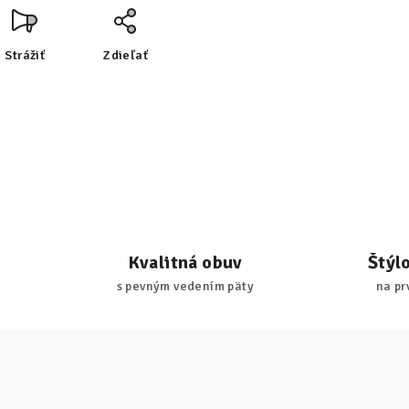
Strážiť
Zdieľať
Kvalitná obuv
Štýl
s pevným vedením päty
na pr