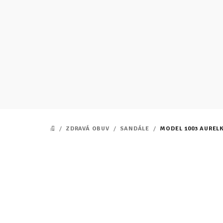
Prejsť
na
obsah
/
ZDRAVÁ OBUV
/
SANDÁLE
/
MODEL 1003 AURELK
DOMOV