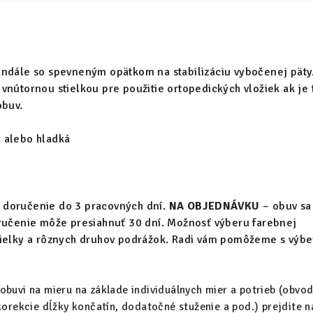
andále so spevneným opätkom na stabilizáciu vybočenej päty
vnútornou stielkou pre použitie ortopedických vložiek ak je 
obuv.
 alebo hladká
 doručenie do 3 pracovných dní.
NA OBJEDNÁVKU
– obuv sa
oručenie môže presiahnuť 30 dní. Možnosť výberu farebnej
tielky a rôznych druhov podrážok. Radi vám pomôžeme s výb
obuvi na mieru na základe individuálnych mier a potrieb (obvo
korekcie dĺžky končatín, dodatočné stuženie a pod.) prejdite n