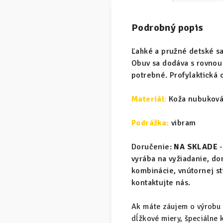
Podrobný popis
Ľahké a pružné detské s
Obuv sa dodáva s rovnou 
potrebné. Profylaktická 
Materiál
:
Koža nubuková
Podrážka:
vibram
Doručenie:
NA SKLADE
-
vyrába na vyžiadanie, d
kombinácie, vnútornej s
kontaktujte nás.
Ak máte záujem o výrobu 
dĺžkové miery, špeciálne 