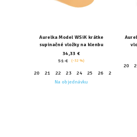
Aurelka Model WSiK krátke
Aure
supinačné vložky na klenbu
vl
34,33 €
51 €
(–32 %)
20
2
20
21
22
23
24
25
26
27
28
29
Na objednávku