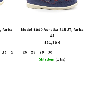
, farba
Model 1010 Aurelka ELBUT, farba
12
121,80 €
34
35
36
26
37
28
38
29
39
30
26
27
28
29
30
31
32
33
34
35
36
37
38
Skladom
(1 ks)