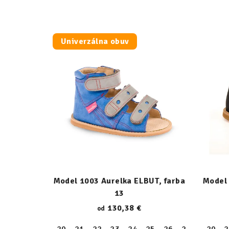
Univerzálna obuv
Model 1003 Aurelka ELBUT, farba
Model 
13
130,38 €
od
20
21
22
23
24
25
26
27
28
20
29
2