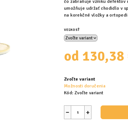
čo zabraňuje vzniku defektov 
umožňuje udržať chodidlo v s
na korekčné vložky a ortopedi
VEĽKOSŤ
od
130,38
Jednotková
cena:
Zvoľte variant
Možnosti doručenia
Kód:
Zvoľte variant
−
+