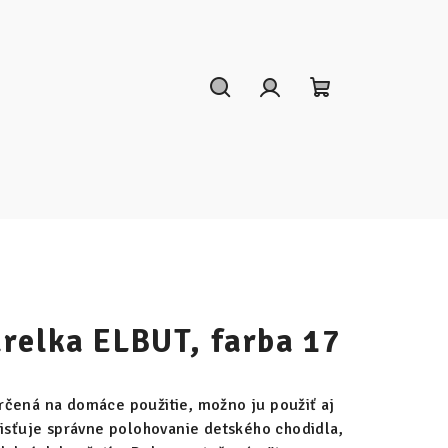
Hľadať
Prihlásenie
Nákupný
košík
relka ELBUT, farba 17
rčená na domáce použitie, možno ju použiť aj
aisťuje správne polohovanie detského chodidla,