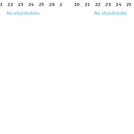
1
30
22
31
23
32
24
33
25
34
26
35
27
36
28
20
37
29
21
38
30
22
39
31
23
32
24
33
25
Na objednávku
Na objednávku