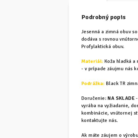
Podrobný popis
Jesenná a zimná obuv so
dodáva s rovnou vnútorno
Profylaktická obuv.
Materiál
:
Koža hladká a 
- v prípade záujmu nás k
Podrážka:
Black TR zimná
Doručenie:
NA SKLADE
-
vyrába na vyžiadanie, d
kombinácie, vnútornej s
kontaktujte nás.
Ak máte záujem o výrobu 