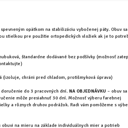
 spevneným opätkom na stabilizáciu vybočenej päty. Obuv sa
u stielkou pre použitie ortopedických vložiek ak je to potre
nubuková, štandardne dodávané bez podšívky (možnosť zatep
ontaktujte)
 (izoluje, chráni pred chladom, protišmyková úprava)
 doručenie do 3 pracovných dní.
NA OBJEDNÁVKU
– obuv sa
oručenie môže presiahnuť 30 dní. Možnosť výberu farebnej
tielky a rôznych druhov podrážok. Radi vám pomôžeme s výb
obuvi na mieru na základe individuálnych mier a potrieb