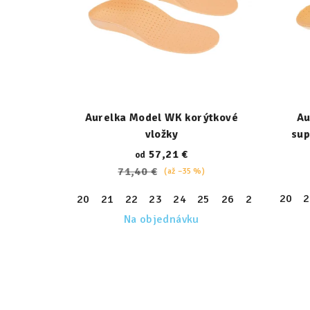
Aurelka Model WK korýtkové
Au
vložky
sup
57,21 €
od
71,40 €
(až –35 %)
20
2
20
21
22
23
24
25
26
27
28
29
Na objednávku