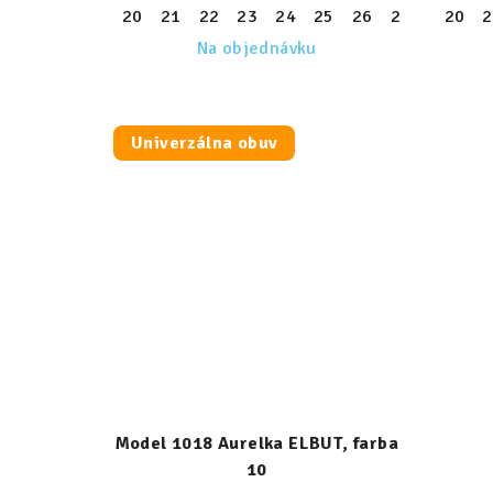
20
21
22
23
24
25
26
27
28
20
29
2
Na objednávku
Univerzálna obuv
Model 1018 Aurelka ELBUT, farba
10