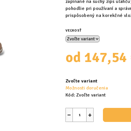
zapínané na suchý zips uľahč
pohodlie pri používaní a správ
prispôsobený na korekčné vlo
VEĽKOSŤ
od
147,54
Jednotková
cena:
Zvoľte variant
Možnosti doručenia
Kód:
Zvoľte variant
−
+