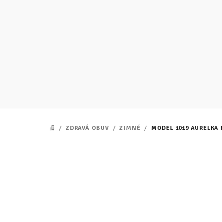
Prejsť
na
obsah
/
ZDRAVÁ OBUV
/
ZIMNÉ
/
MODEL 1019 AURELKA 
DOMOV