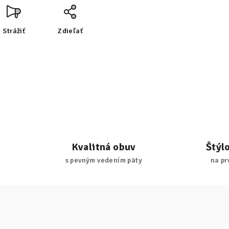
Strážiť
Zdieľať
Kvalitná obuv
Štýl
s pevným vedením päty
na pr