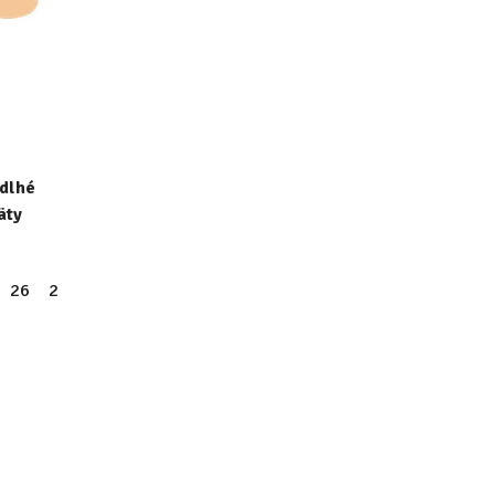
dlhé
äty
26
27
28
29
30
31
32
33
34
35
36
37
38
34
35
36
37
38
39