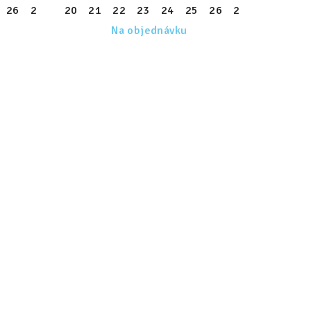
34
26
35
27
36
28
20
37
29
21
38
30
22
39
31
23
32
24
33
25
34
26
35
27
36
28
37
29
38
Na objednávku