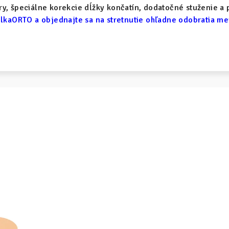
y, špeciálne korekcie dĺžky končatín, dodatočné stuženie a 
lkaORTO a objednajte sa na stretnutie ohľadne odobratia m