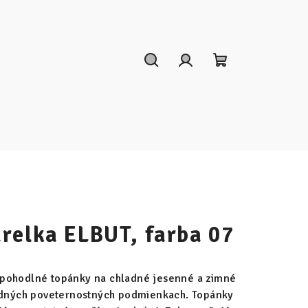
Hľadať
Prihlásenie
Nákupný
košík
relka ELBUT, farba 07
 pohodlné topánky na chladné jesenné a zimné
ladných poveternostných podmienkach. Topánky