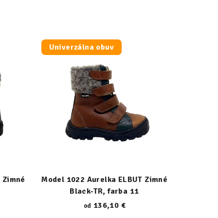
Univerzálna obuv
 Zimné
Model 1022 Aurelka ELBUT Zimné
Black-TR, farba 11
136,10 €
od