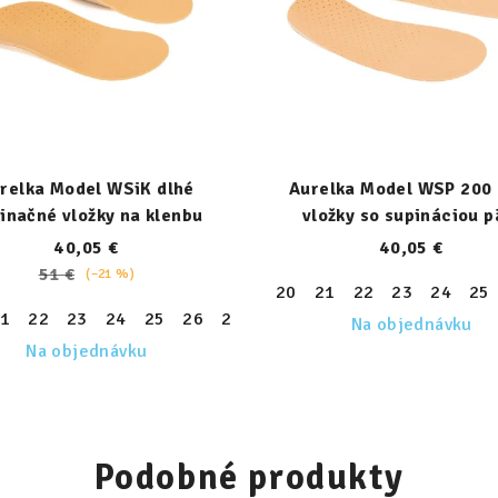
relka Model WSiK dlhé
Aurelka Model WSP 200 
inačné vložky na klenbu
vložky so supináciou p
40,05 €
40,05 €
51 €
(–21 %)
20
21
22
23
24
25
1
22
23
24
25
26
27
28
29
30
31
32
33
30
31
32
33
34
35
36
Na objednávku
Na objednávku
Podobné produkty