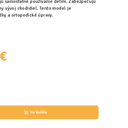
ujú samostatné používanie deťmi. Zabezpečujú
ny vývoj chodidiel. Tento model je
žky a ortopedické úpravy.
 €
Do košíka