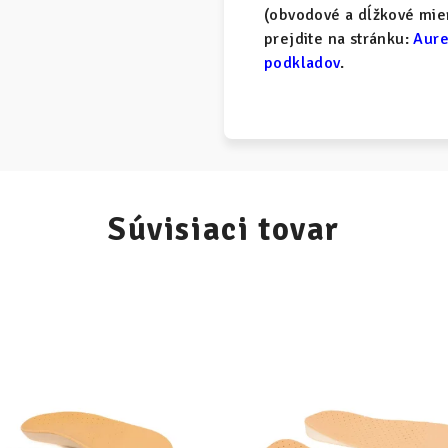
(obvodové a dĺžkové mier
prejdite na stránku:
Aure
podkladov
.
Súvisiaci tovar