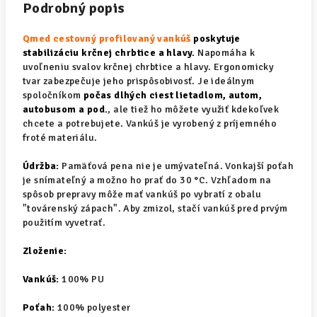
Podrobný popis
Qmed cestovný profilovaný vankúš
poskytuje
stabilizáciu krčnej chrbtice a hlavy.
Napomáha k
uvoľneniu svalov krčnej chrbtice a hlavy. Ergonomicky
tvar zabezpečuje jeho prispôsobivosť. Je ideálnym
spoločníkom
počas dlhých ciest lietadlom, autom,
autobusom a pod.
, ale tiež ho môžete využiť kdekoľvek
chcete a potrebujete. Vankúš je vyrobený z príjemného
froté materiálu.
Údržba:
Pamäťová pena nie je umývateľná. Vonkajší poťah
je snímateľný a možno ho prať do 30 °C. Vzhľadom na
spôsob prepravy môže mať vankúš po vybratí z obalu
"továrenský zápach". Aby zmizol, stačí vankúš pred prvým
použitím vyvetrať.
Zloženie:
Vankúš:
100% PU
Poťah:
100% polyester