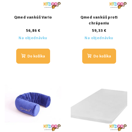
Qmed vankúš Vario
Qmed vankúš proti
chrápaniu
56,86 €
59,33 €
Na objednávku
Na objednávku
Do košíka
Do košíka