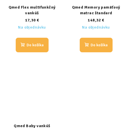
Qmed Flex multifunkčný
Qmed Memory pamäťový
vankúš
matrac štandard
17,30 €
148,32 €
Na objednávku
Na objednávku
Do košíka
Do košíka
Qmed Baby vankúš