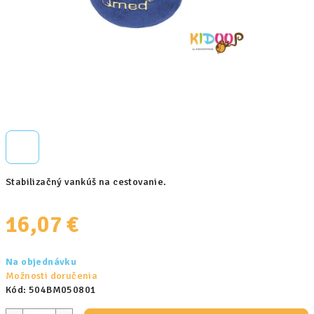
Stabilizačný vankúš na cestovanie.
16,07 €
Jednotková
Na objednávku
cena:
Možnosti doručenia
Kód:
504BM050801