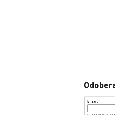
34
36
37
38
39
Odobera
Email