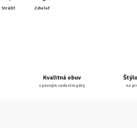
Strážiť
Zdieľať
Kvalitná obuv
Štýl
s pevným vedením päty
na pr