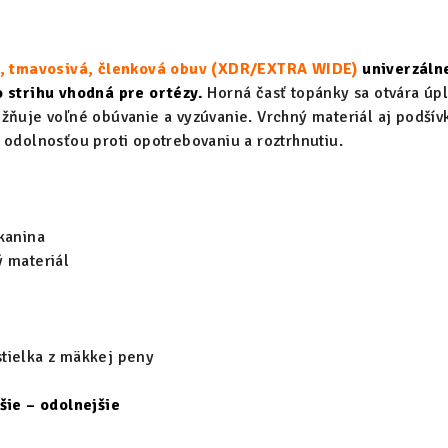
ic, tmavosivá, členková obuv (XDR/EXTRA WIDE)
univerzáln
o strihu vhodná pre ortézy.
Horná časť topánky sa otvára úp
žňuje voľné obúvanie a vyzúvanie. Vrchný materiál aj podšív
 odolnosťou proti opotrebovaniu a roztrhnutiu.
kanina
 materiál
tielka z mäkkej peny
šie – odolnejšie