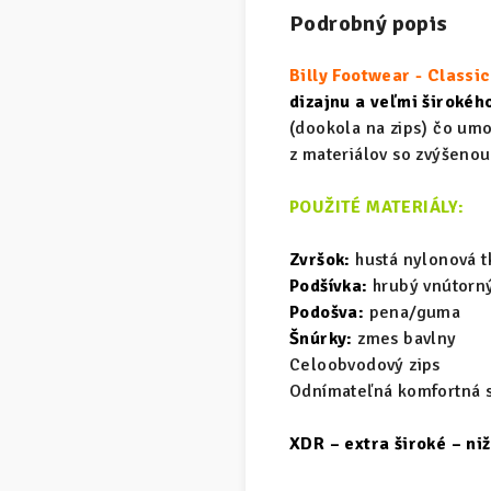
Podrobný popis
Billy Footwear - Class
dizajnu a veľmi širokéh
(dookola na zips) čo umo
z materiálov so zvýšenou
POUŽITÉ MATERIÁLY:
Zvršok:
hustá nylonová t
Podšívka:
hrubý vnútorný
Podošva:
pena/guma
Šnúrky:
zmes bavlny
Celoobvodový zips
Odnímateľná komfortná s
XDR – extra široké – niž