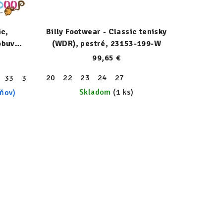
ic,
Billy Footwear - Classic tenisky
obuv
(WDR), pestré, 23153-199-W
W
99,65 €
20
22
23
24
27
33
34
36
37
38
40
41
Skladom
(1 ks)
dňov)