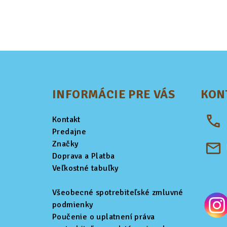
Z
á
INFORMÁCIE PRE VÁS
KON
p
ä
Kontakt
t
Predajne
Značky
i
Doprava a Platba
Veľkostné tabuľky
e
Všeobecné spotrebiteľské zmluvné
podmienky
Poučenie o uplatnení práva