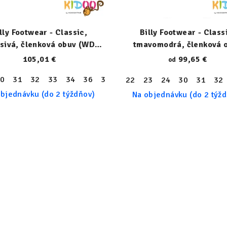
lly Footwear - Classic,
Billy Footwear - Class
sivá, členková obuv (WDR)
tmavomodrá, členková 
22317-030-W
(XDR) 23153-410-X
105,01 €
99,65 €
od
0
31
32
33
34
36
37
38
40
22
23
24
30
31
32
bjednávku (do 2 týždňov)
Na objednávku (do 2 týž