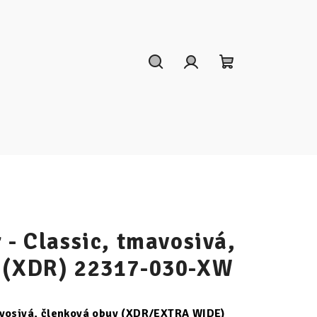
Hľadať
Prihlásenie
Nákupný
košík
 - Classic, tmavosivá,
v (XDR) 22317-030-XW
amvosivá, členková obuv (XDR/EXTRA WIDE)