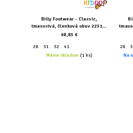
Billy Footwear - Classic,
Bi
tmavosivá, členková obuv 22317-
tmavo
030-normal
98,83 €
28
31
32
41
28
3
Máme skladom
(1 ks)
Na o