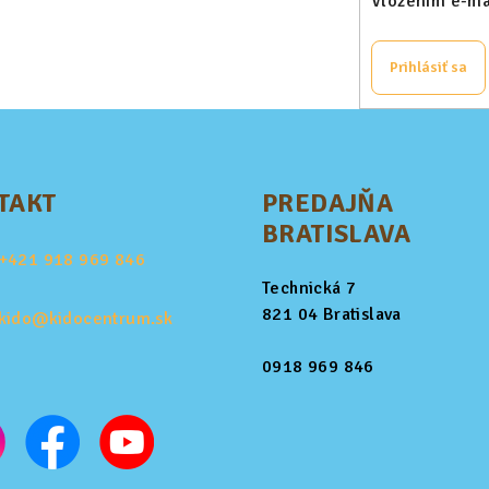
Vložením e-mai
Prihlásiť sa
TAKT
PREDAJŇA
BRATISLAVA
+421
918 969 846
Technická 7
821 04 Bratislava
kido@kidocentrum.sk
0918 969 846