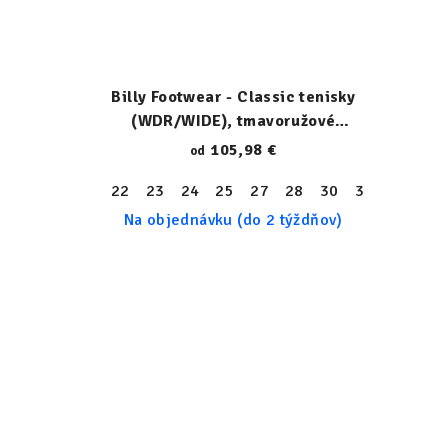
Billy Footwear - Classic tenisky
(WDR/WIDE), tmavoružové
pestré, 23153-009-W
105,98 €
od
22
23
24
25
27
28
30
31
32
33
Na objednávku (do 2 týždňov)