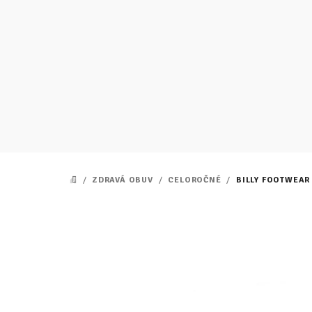
Prejsť
na
obsah
/
ZDRAVÁ OBUV
/
CELOROČNÉ
/
BILLY FOOTWEAR 
DOMOV