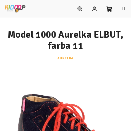
Prejsť
na
obsah
Nákupn
Hľadať
Prihlásenie
Model 1000 Aurelka ELBUT,
košík
farba 11
AURELKA