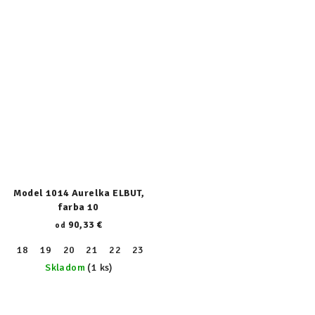
Model 1014 Aurelka ELBUT,
farba 10
90,33 €
od
18
19
20
21
22
23
24
25
26
27
28
29
30
Skladom
(1 ks)