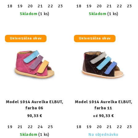
18
19
20
21
22
23
24
18
25
19
26
20
27
21
28
22
29
23
30
Skladom
(1 ks)
Skladom
(1 ks)
Univerzálna obuv
Univerzálna obuv
Model 1014 Aurelka ELBUT,
Model 1014 Aurelka ELBUT,
farba 06
farba 11
90,33 €
90,33 €
od
19
21
22
24
25
18
19
20
21
22
23
Skladom
(1 ks)
Na objednávku