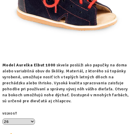
Model Aurelka Elbut 1000
skvele poslúži ako papučky na doma
alebo variabilná obuv do škôlky. Materiál, z ktorého sú topánky
vyrobené, umožňuje nosiť ich v teplých letných dňoch na
prechádzku alebo ihrisko. Vysoká kvalita spracovania zaisťuje
pohodlie pri používaní a správny vývoj nôh vášho dieťaťa. Otvory
na bokoch umožňujú nohe dýchať. Dostupné v mnohých farbách,
sú určené pre dievčatá aj chlapcov.
VEĽKOSŤ