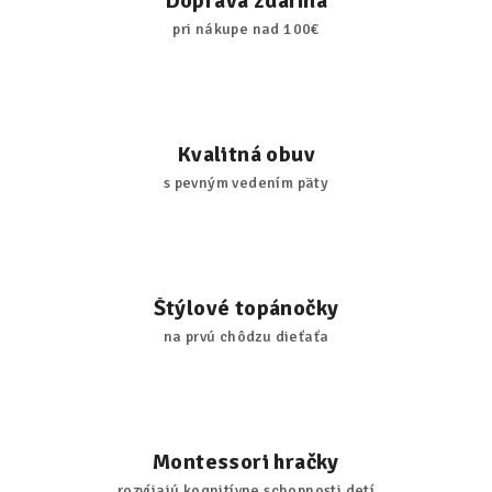
Doprava zdarma
pri nákupe nad 100€
Kvalitná obuv
s pevným vedením päty
Štýlové topánočky
na prvú chôdzu dieťaťa
Montessori hračky
rozvíjajú kognitívne schopnosti detí