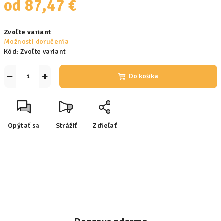
od
87,47 €
Jednotková
Zvoľte variant
cena:
Možnosti doručenia
Kód:
Zvoľte variant
−
+
Do košíka
Opýtať sa
Strážiť
Zdieľať