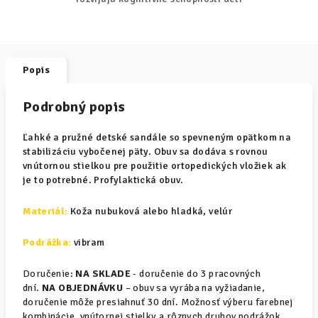
Popis
Podrobný popis
Ľahké a pružné detské sandále so spevneným opätkom na
stabilizáciu vybočenej päty. Obuv sa dodáva s rovnou
vnútornou stielkou pre použitie ortopedických vložiek ak
je to potrebné. Profylaktická obuv.
Materiál
:
Koža nubuková alebo hladká, velúr
Podrážka:
vibram
Doručenie:
NA SKLADE
- doručenie do 3 pracovných
dní.
NA OBJEDNÁVKU
– obuv sa vyrába na vyžiadanie,
doručenie môže presiahnuť 30 dní. Možnosť výberu farebnej
kombinácie, vnútornej stielky a rôznych druhov podrážok.