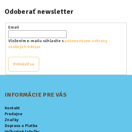
Odoberať newsletter
Email
Vložením e-mailu súhlasíte s
podmienkami ochrany
osobných údajov
Prihlásiť sa
Z
á
p
INFORMÁCIE PRE VÁS
ä
Kontakt
t
Predajne
i
Značky
Doprava a Platba
e
Veľkostné tabuľky