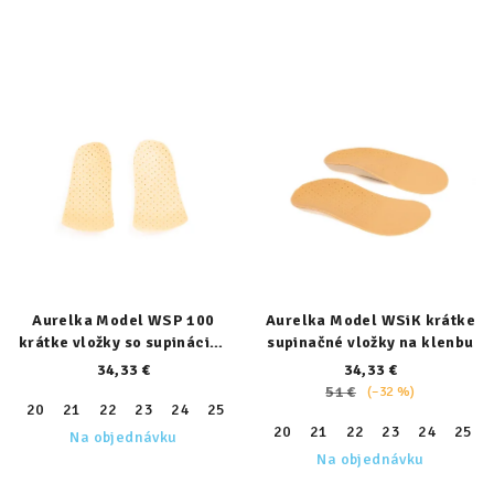
Aurelka Model WSP 100
Aurelka Model WSiK krátke
krátke vložky so supináciou
supinačné vložky na klenbu
päty
34,33 €
34,33 €
51 €
(–32 %)
20
21
22
23
24
25
26
27
28
29
30
31
32
20
21
22
23
24
25
Na objednávku
Na objednávku