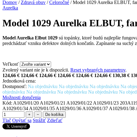
Domov
/
Zdravá obuv
/
Celoročné
/
Model 1029 Aurelka ELBUT, fa
Aurelka
Model 1029 Aurelka ELBUT, fa
Model Aurelka Elbut 1029
sú topánky, ktoré budú najlepšie fungova
predchádzať vzniku defektov dolných končatín. Zapínanie na suchý 
Veľkosť
Zvolený variant nie je k dispozícii.
Reset vybraných parametrov
.
124,66 €
124,66 €
124,66 €
124,66 €
124,66 €
124,66 €
130,38 €
13
Jednotková cena:
Dostupnosť:
Na objednávku
Na objednávku
Na objednávku
Na obj
objednávku
Na objednávku
Na objednávku
Na objednávku
Na obje
Možnosti doručenia
Kód:
A1029/01/20
A1029/01/21
A1029/01/22
A1029/01/23
203A11
A1029/01/34
A1029/01/35
A1029/01/36
A1029/01/37
A1029/01/38
+
−
Do košíka
Tlač
Opýtať sa
Strážiť
Zdieľať