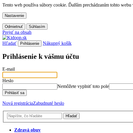
Tento web používa súbory cookie. Ďalším prechádzaním tohto webu vy
Nastavenie
Odmietnuť
Súhlasím
Prejsť na obsah
Hľadať
Nákupný košík
Prihlásenie
Prihlásenie k vášmu účtu
E-mail
Heslo
Nemôžete vyplniť toto pole
Prihlásiť sa
Nová registrácia
Zabudnuté heslo
Hľadať
Zdravá obuv