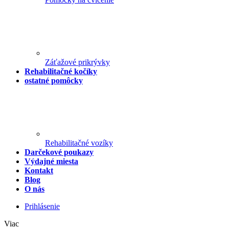
Záťažové prikrývky
Rehabilitačné kočíky
ostatné pomôcky
Rehabilitačné vozíky
Darčekové poukazy
Výdajné miesta
Kontakt
Blog
O nás
Prihlásenie
Viac