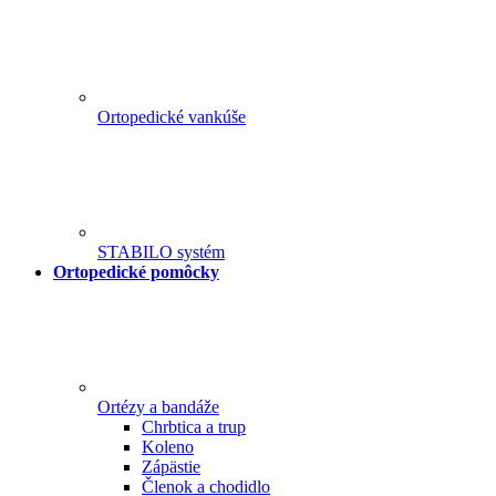
Ortopedické vankúše
STABILO systém
Ortopedické pomôcky
Ortézy a bandáže
Chrbtica a trup
Koleno
Zápästie
Členok a chodidlo