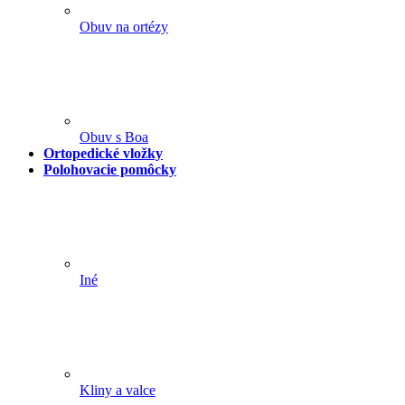
Obuv na ortézy
Obuv s Boa
Ortopedické vložky
Polohovacie pomôcky
Iné
Kliny a valce