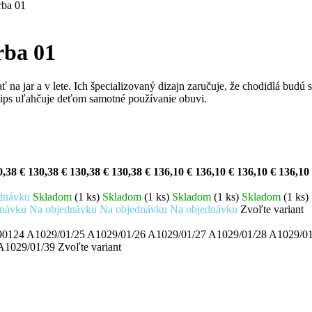
rba 01
rba 01
ť na jar a v lete. Ich špecializovaný dizajn zaručuje, že chodidlá bud
zips uľahčuje deťom samotné používanie obuvi.
0,38 €
130,38 €
130,38 €
130,38 €
136,10 €
136,10 €
136,10 €
136,10
ednávku
Skladom
(1 ks)
Skladom
(1 ks)
Skladom
(1 ks)
Skladom
(1 ks)
dnávku
Na objednávku
Na objednávku
Na objednávku
Zvoľte variant
90124
A1029/01/25
A1029/01/26
A1029/01/27
A1029/01/28
A1029/0
A1029/01/39
Zvoľte variant