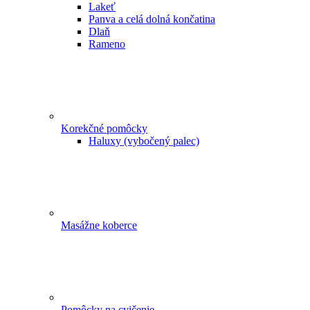
Lakeť
Panva a celá dolná končatina
Dlaň
Rameno
Korekčné pomôcky
Haluxy (vybočený palec)
Masážne koberce
Pomôcky na cvičenie