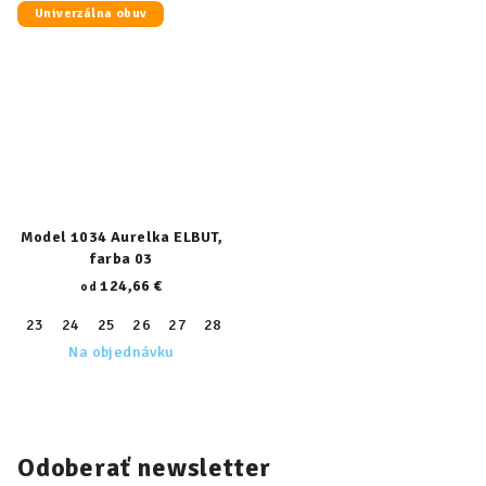
Univerzálna obuv
Model 1034 Aurelka ELBUT,
farba 03
124,66 €
od
23
24
25
26
27
28
29
30
31
32
33
34
35
Na objednávku
Odoberať newsletter