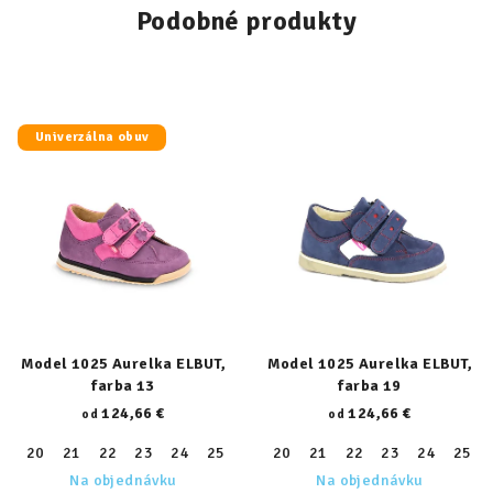
Podobné produkty
Univerzálna obuv
Model 1025 Aurelka ELBUT,
Model 1025 Aurelka ELBUT,
farba 13
farba 19
124,66 €
124,66 €
od
od
20
21
22
23
24
25
26
20
27
21
28
22
29
23
30
24
31
25
32
Na objednávku
Na objednávku