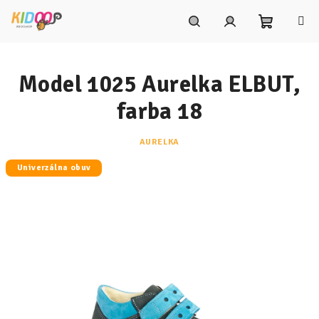
Prejsť
na
obsah
Nákupn
Hľadať
Prihlásenie
Model 1025 Aurelka ELBUT,
košík
farba 18
AURELKA
Univerzálna obuv