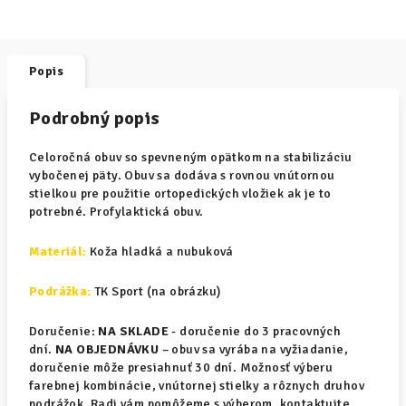
Popis
Podrobný popis
Celoročná obuv so spevneným opätkom na stabilizáciu
vybočenej päty. Obuv sa dodáva s rovnou vnútornou
stielkou pre použitie ortopedických vložiek ak je to
potrebné. Profylaktická obuv.
Materiál
:
Koža hladká a nubuková
Podrážka:
TK Sport (na obrázku)
Doručenie:
NA SKLADE
- doručenie do 3 pracovných
dní.
NA OBJEDNÁVKU
– obuv sa vyrába na vyžiadanie,
doručenie môže presiahnuť 30 dní. Možnosť výberu
farebnej kombinácie, vnútornej stielky a rôznych druhov
podrážok. Radi vám pomôžeme s výberom, kontaktujte