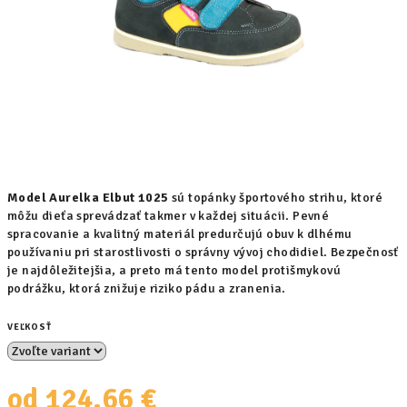
Model Aurelka Elbut 1025
sú topánky športového strihu, ktoré
môžu dieťa sprevádzať takmer v každej situácii. Pevné
spracovanie a kvalitný materiál predurčujú obuv k dlhému
používaniu pri starostlivosti o správny vývoj chodidiel. Bezpečnosť
je najdôležitejšia, a preto má tento model protišmykovú
podrážku, ktorá znižuje riziko pádu a zranenia.
VEĽKOSŤ
od
124,66 €