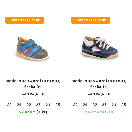
Univerzálna obuv
Univerzálna obuv
Model 1029 Aurelka ELBUT,
Model 1026 Aurelka ELBUT,
farba 01
farba 11
124,66 €
124,66 €
od
od
20
21
22
23
24
25
26
20
27
21
28
22
29
23
30
24
31
25
32
Skladom
(1 ks)
Na objednávku