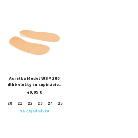
Aurelka Model WSP 200
dlhé vložky so supináciou
päty
40,05 €
20
21
22
23
24
25
26
27
28
29
30
31
32
Na objednávku