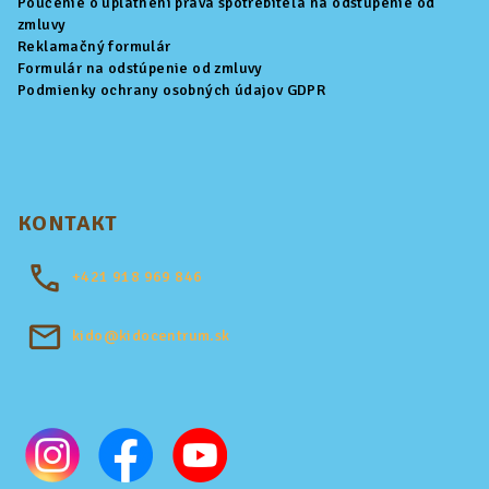
Poučenie o uplatnení práva spotrebiteľa na odstúpenie od
zmluvy
Reklamačný formulár
Formulár na odstúpenie od zmluvy
Podmienky ochrany osobných údajov GDPR
KONTAKT
+421
918 969 846
kido@kidocentrum.sk