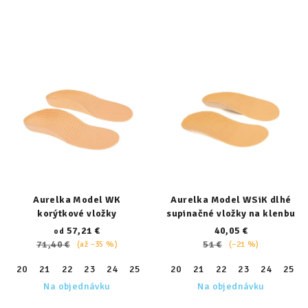
Aurelka Model WK
Aurelka Model WSiK dlhé
korýtkové vložky
supinačné vložky na klenbu
57,21 €
40,05 €
od
71,40 €
51 €
(až –35 %)
(–21 %)
20
21
22
23
24
25
26
20
27
21
28
22
29
23
30
24
31
25
32
Na objednávku
Na objednávku