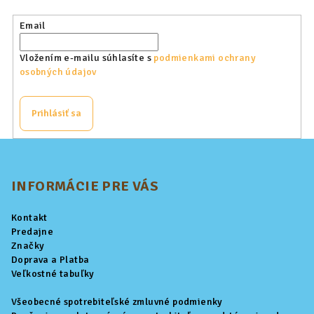
Email
Vložením e-mailu súhlasíte s
podmienkami ochrany
osobných údajov
Prihlásiť sa
Z
á
p
INFORMÁCIE PRE VÁS
ä
Kontakt
t
Predajne
i
Značky
Doprava a Platba
e
Veľkostné tabuľky
Všeobecné spotrebiteľské zmluvné podmienky