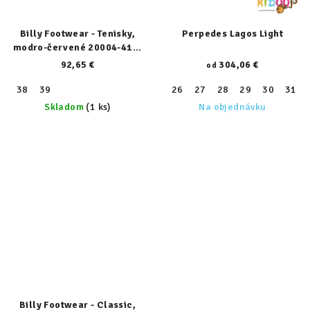
Billy Footwear - Tenisky,
Perpedes Lagos Light
modro-červené 20004-410-
normal
92,65 €
304,06 €
od
38
39
26
27
28
29
30
31
Skladom
(1 ks)
Na objednávku
Billy Footwear - Classic,