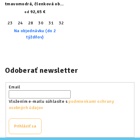
tmavomodrá, členková obuv
23153-410-normal
92,65 €
od
23
24
28
30
31
32
33
34
36
37
38
40
41
Na objednávku (do 2
týždňov)
Odoberať newsletter
Email
Vložením e-mailu súhlasíte s
podmienkami ochrany
osobných údajov
Prihlásiť sa