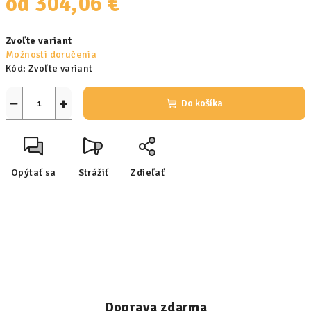
od
304,06 €
Jednotková
Zvoľte variant
cena:
Možnosti doručenia
Kód:
Zvoľte variant
−
+
Do košíka
Opýtať sa
Strážiť
Zdieľať
Doprava zdarma