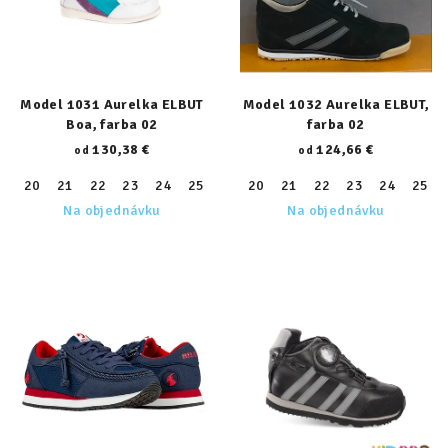
Model 1031 Aurelka ELBUT
Model 1032 Aurelka ELBUT,
Boa, farba 02
farba 02
130,38 €
124,66 €
od
od
20
21
22
23
24
25
26
20
27
21
28
22
29
23
30
24
31
25
32
Na objednávku
Na objednávku