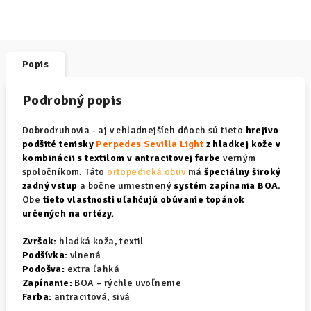
Popis
Podrobný popis
Dobrodruhovia - aj v chladnejších dňoch sú tieto
hrejivo
podšité tenisky
Perpedes Sevilla Light
z hladkej kože v
kombinácii s textilom v antracitovej farbe
verným
spoločníkom. Táto
ortopedická obuv
má
špeciálny široký
zadný vstup
a bočne umiestnený
systém zapínania BOA
.
Obe
tieto vlastnosti uľahčujú obúvanie topánok
určených na ortézy.
Zvršok:
hladká koža, textil
Podšívka:
vlnená
Podošva:
extra ľahká
Zapínanie:
BOA – rýchle uvoľnenie
Farba:
antracitová, sivá