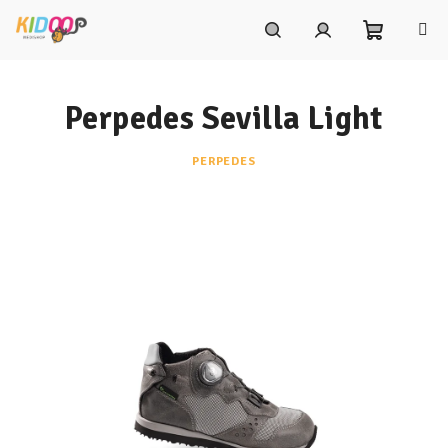
Prejsť
na
obsah
Nákupn
Hľadať
Prihlásenie
Perpedes Sevilla Light
košík
PERPEDES