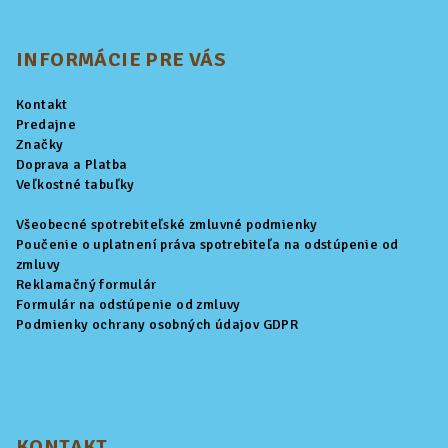
Z
á
p
INFORMÁCIE PRE VÁS
ä
Kontakt
t
Predajne
i
Značky
Doprava a Platba
e
Veľkostné tabuľky
Všeobecné spotrebiteľské zmluvné podmienky
Poučenie o uplatnení práva spotrebiteľa na odstúpenie od
zmluvy
Reklamačný formulár
Formulár na odstúpenie od zmluvy
Podmienky ochrany osobných údajov GDPR
KONTAKT