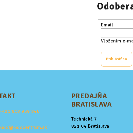
Odobera
Email
Vložením e-mai
Prihlásiť sa
TAKT
PREDAJŇA
BRATISLAVA
+421
918 969 846
Technická 7
821 04 Bratislava
kido@kidocentrum.sk