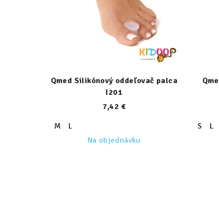
Qmed Silikónový oddeľovač palca
Qme
I201
7,42 €
M
L
S
L
Na objednávku