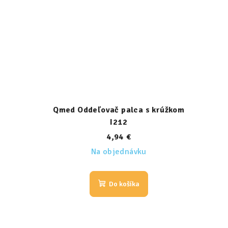
Qmed Oddeľovač palca s krúžkom
I212
4,94 €
Na objednávku
Do košíka