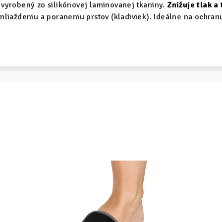
 vyrobený zo silikónovej laminovanej tkaniny.
Znižuje tlak a
liaždeniu a poraneniu prstov (kladiviek). Ideálne na ochran