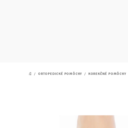
Prejsť
na
obsah
/
ORTOPEDICKÉ POMÔCKY
/
KOREKČNÉ POMÔCKY
DOMOV