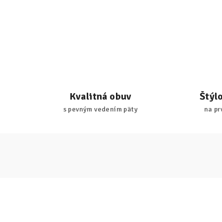
Kvalitná obuv
Štýl
s pevným vedením päty
na pr