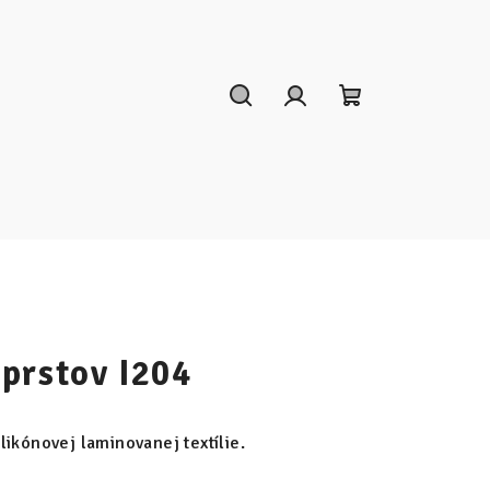
Hľadať
Prihlásenie
Nákupný
košík
prstov I204
likónovej laminovanej textílie.