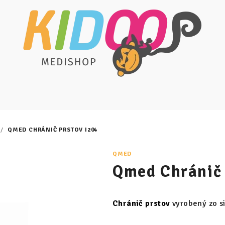
/
QMED CHRÁNIČ PRSTOV I204
QMED
Qmed Chránič 
Chránič prstov
vyrobený zo si