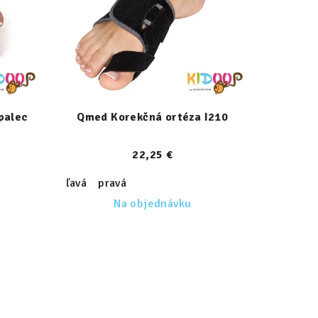
palec
Qmed Korekčná ortéza I210
22,25 €
ľavá
pravá
Na objednávku