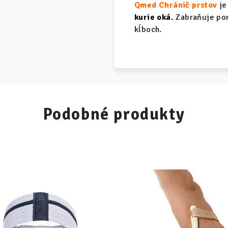
Qmed Chránič
prstov
je
kurie oká.
Zabraňuje pom
kĺboch.
Podobné produkty