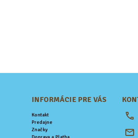
Z
á
INFORMÁCIE PRE VÁS
KON
p
ä
Kontakt
t
Predajne
Značky
i
Doprava a Platba