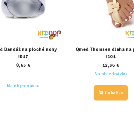
d Bandáž na ploché nohy
Qmed Thomsen dlaha na 
I017
I101
8,65 €
12,36 €
Na objednávku
Na objednávku
Do košíka