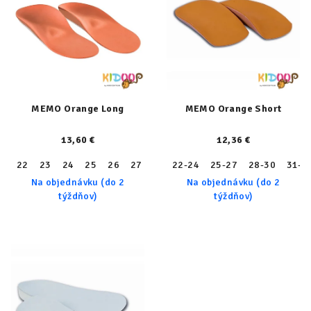
MEMO Orange Long
MEMO Orange Short
13,60 €
12,36 €
22
23
24
25
26
27
28
22-24
29
30
25-27
31
32
28-30
33
31-3
34
Na objednávku (do 2
Na objednávku (do 2
týždňov)
týždňov)