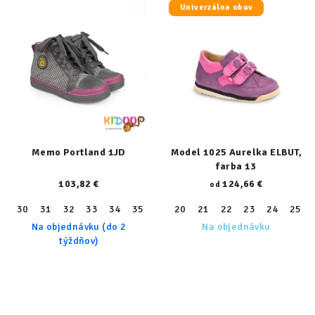
Univerzálna obuv
Memo Portland 1JD
Model 1025 Aurelka ELBUT,
farba 13
103,82 €
124,66 €
od
30
31
32
33
34
35
36
20
21
22
23
24
25
Na objednávku (do 2
Na objednávku
týždňov)