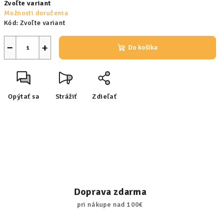
Zvoľte variant
cena:
Možnosti doručenia
Kód:
Zvoľte variant
−
+
Do košíka
Opýtať sa
Strážiť
Zdieľať
Doprava zdarma
pri nákupe nad 100€