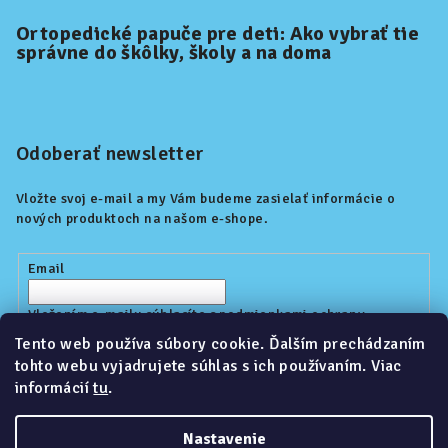
Ortopedické papuče pre deti: Ako vybrať tie
správne do škôlky, školy a na doma
Odoberať newsletter
Vložte svoj e-mail a my Vám budeme zasielať informácie o
nových produktoch na našom e-shope.
Email
Vložením e-mailu súhlasíte s
podmienkami ochrany
osobných údajov
Tento web používa súbory cookie. Ďalším prechádzaním
tohto webu vyjadrujete súhlas s ich používaním. Viac
informácií
tu
.
Prihlásiť sa
Nastavenie