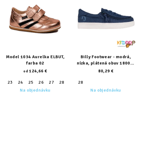
Model 1034 Aurelka ELBUT,
Billy Footwear - modrá,
farba 02
nízka, plátená obuv 18001-
410-normal
124,66 €
80,29 €
od
23
24
25
26
27
28
29
28
30
31
32
33
34
35
Na objednávku
Na objednávku