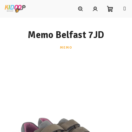
Prejsť
na
obsah
Nákupn
Hľadať
Prihlásenie
Memo Belfast 7JD
košík
MEMO