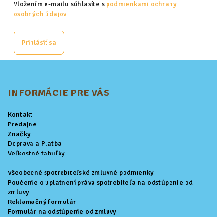
Vložením e-mailu súhlasíte s
podmienkami ochrany
osobných údajov
Prihlásiť sa
Z
á
p
INFORMÁCIE PRE VÁS
ä
Kontakt
t
Predajne
i
Značky
Doprava a Platba
e
Veľkostné tabuľky
Všeobecné spotrebiteľské zmluvné podmienky
Poučenie o uplatnení práva spotrebiteľa na odstúpenie od
zmluvy
Reklamačný formulár
Formulár na odstúpenie od zmluvy