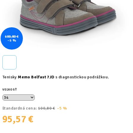
100,80 €
–5 %
Tenisky
Memo Belfast 7JD
s diagnostickou podrážkou.
VEĽKOSŤ
štandardná cena:
100,80 €
–5 %
95,57 €
Jednotková