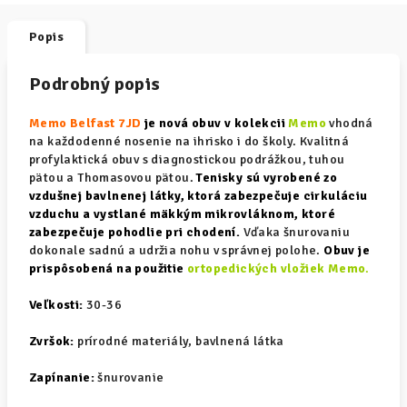
Popis
Podrobný popis
Memo Belfast 7JD
je nová obuv v kolekcii
Memo
vhodná
na každodenné nosenie na ihrisko i do školy. Kvalitná
profylaktická obuv s diagnostickou podrážkou, tuhou
pätou a Thomasovou pätou.
Tenisky sú vyrobené zo
vzdušnej bavlnenej látky, ktorá zabezpečuje cirkuláciu
vzduchu a vystlané mäkkým mikrovláknom, ktoré
zabezpečuje pohodlie pri chodení.
Vďaka šnurovaniu
dokonale sadnú a udržia nohu v správnej polohe.
Obuv je
prispôsobená na použitie
ortopedických vložiek
Memo
.
Veľkosti:
30-36
Zvršok:
prírodné materiály, bavlnená látka
Zapínanie:
šnurovanie