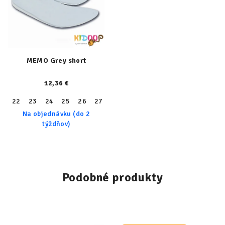
MEMO Grey short
12,36 €
22
23
24
25
26
27
28
29
30
31
32
33
34
Na objednávku (do 2
týždňov)
Podobné produkty