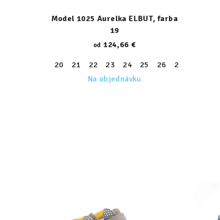
Model 1025 Aurelka ELBUT, farba
19
124,66 €
od
20
21
22
23
24
25
26
27
28
29
Na objednávku