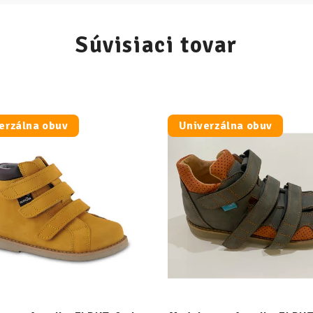
Súvisiaci tovar
erzálna obuv
Univerzálna obuv