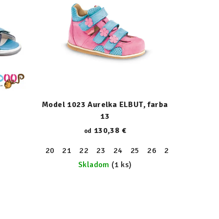
Model 1023 Aurelka ELBUT, farba
13
130,38 €
od
20
21
22
23
24
25
26
27
28
29
Skladom
(1 ks)