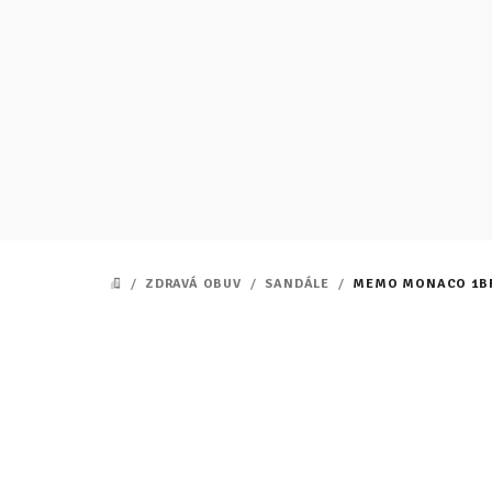
Prejsť
na
obsah
/
ZDRAVÁ OBUV
/
SANDÁLE
/
MEMO MONACO 1B
DOMOV