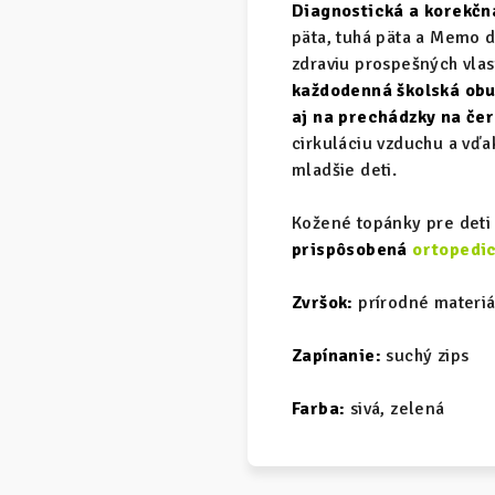
Diagnostická a korekčná
päta, tuhá päta a Memo 
zdraviu prospešných vlas
každodenná školská obuv
aj na prechádzky na če
cirkuláciu vzduchu a vďa
mladšie deti.
Kožené topánky pre deti 
prispôsobená
ortopedi
Zvršok:
prírodné materiá
Zapínanie:
suchý zips
Farba:
sivá, zelená