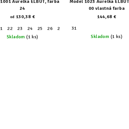
1001 Aurelka ELBUT, farba
Model 1023 Aurelka ELBUT
24
00 vlastná farba
130,38 €
144,68 €
od
31
1
31
22
32
23
33
24
34
25
35
26
36
27
37
28
38
29
39
30
31
32
33
Skladom
(1 ks)
Skladom
(1 ks)