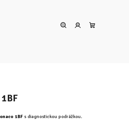
Hľadať
Prihlásenie
Nákupný
košík
 1BF
onaco 1BF
s diagnostickou podrážkou.