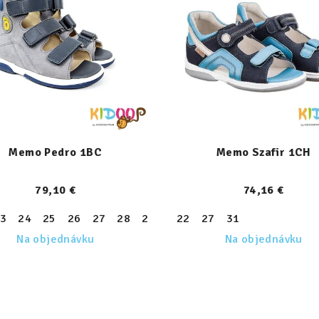
Memo Pedro 1BC
Memo Szafir 1CH
79,10 €
74,16 €
3
24
25
26
27
28
29
30
22
31
27
31
Na objednávku
Na objednávku