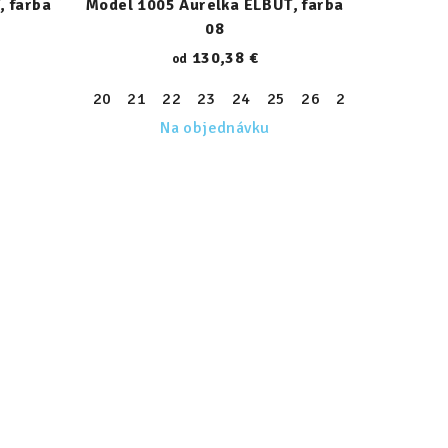
, farba
Model 1005 Aurelka ELBUT, farba
08
130,38 €
od
34
35
36
20
37
21
38
22
39
23
24
25
26
27
28
29
Na objednávku