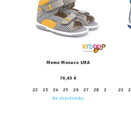
Memo Monaco 1MA
76,63 €
22
23
24
25
26
27
28
29
30
22
31
2
Na objednávku