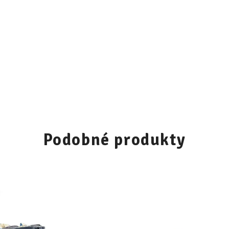
30
31
32
33
34
35
36
37
38
39
Podobné produkty