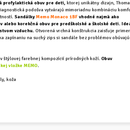
 profylaktická obuv pre deti,
ktorej unikátny dizajn, Thom
diagnostická podošva vytvárajú mimoriadnu kombináciu komfo
tností.
Sandálky
Memo Monaco 1BF
vhodné najmä ako
 alebo korekčná obuv pre predškolské a školské deti. Ide
rstvom vzduchu.
Otvorená vrchná konštrukcia zaisťuje prime
ka zapínaniu na suchý zips si sandále bez problémov obúvajú
v štýlovej farebnej kompozícií prírodných koží.
Obuv
ckej vložke MEMO
.
ly, koža