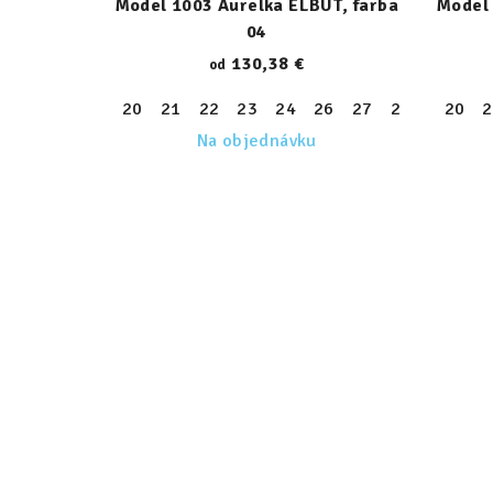
Model 1003 Aurelka ELBUT, farba
Model 
04
130,38 €
od
20
21
22
23
24
26
27
28
29
20
30
2
Na objednávku