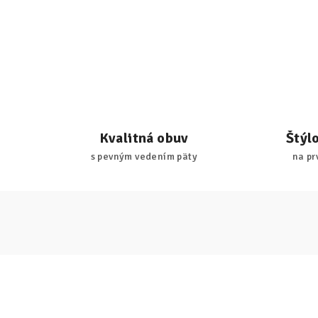
Kvalitná obuv
Štýl
s pevným vedením päty
na pr