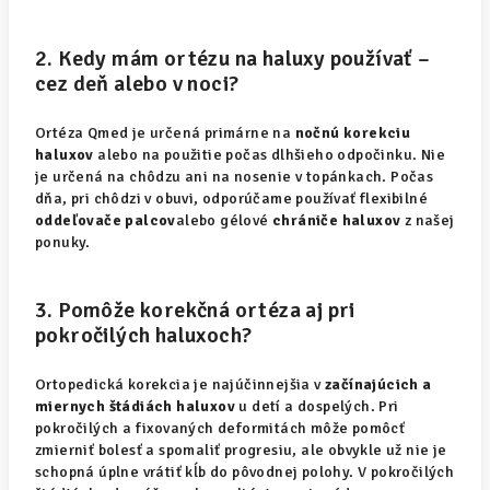
2. Kedy mám ortézu na haluxy používať –
cez deň alebo v noci?
Ortéza Qmed je určená primárne na
nočnú korekciu
haluxov
alebo na použitie počas dlhšieho odpočinku. Nie
je určená na chôdzu ani na nosenie v topánkach. Počas
dňa, pri chôdzi v obuvi, odporúčame používať flexibilné
oddeľovače palcov
alebo gélové
chrániče haluxov
z našej
ponuky.
3. Pomôže korekčná ortéza aj pri
pokročilých haluxoch?
Ortopedická korekcia je najúčinnejšia v
začínajúcich a
miernych štádiách haluxov
u detí a dospelých. Pri
pokročilých a fixovaných deformitách môže pomôcť
zmierniť bolesť a spomaliť progresiu, ale obvykle už nie je
schopná úplne vrátiť kĺb do pôvodnej polohy. V pokročilých