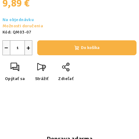
9,89 €
Jednotková
Na objednávku
cena:
Možnosti doručenia
Kód:
QM03-07
−
+
Do košíka
Opýtať sa
Strážiť
Zdieľať
Doprava zdarma