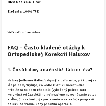
Obsah balenia:
1 pár
Zloženie:
100% TPE
Veľkosť:
univerzálna
FAQ – Často kladené otázky k
Ortopedickej Korekcii Haluxov
1. Čo sú haluxy a na čo slúži táto ortéza?
Haluxy (odborne
Hallux Valgus
) je deformita, pri ktorej sa
kĺb palca vychyľuje, čo vedie k vzniku bolestivého
hrbolčeka na boku chodidla (vybočený palec). Táto
korekčná ortéza slúži na neinvazívne narovnávanie palca
a kĺbu, čím sa koriguje postavenie a zabraňuje progresii
haluxu
do štádia, kedy je nutná operácia.