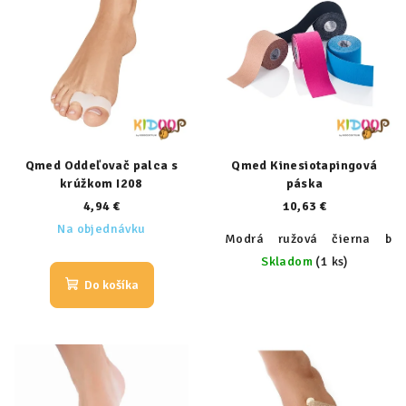
Qmed Oddeľovač palca s
Qmed Kinesiotapingová
krúžkom I208
páska
4,94 €
10,63 €
Na objednávku
Modrá
ružová
čierna
béž
Skladom
(1 ks)
Do košíka