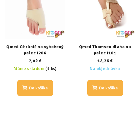
Qmed Chránič na vybočený
Qmed Thomsen dlaha na
palec I206
palec I101
7,42 €
12,36 €
Máme skladom
(1 ks)
Na objednávku
Do košíka
Do košíka