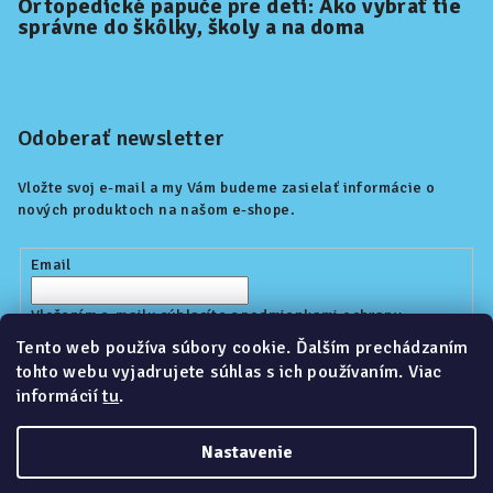
Ortopedické papuče pre deti: Ako vybrať tie
správne do škôlky, školy a na doma
Odoberať newsletter
Vložte svoj e-mail a my Vám budeme zasielať informácie o
nových produktoch na našom e-shope.
Email
Vložením e-mailu súhlasíte s
podmienkami ochrany
osobných údajov
Tento web používa súbory cookie. Ďalším prechádzaním
tohto webu vyjadrujete súhlas s ich používaním. Viac
informácií
tu
.
Prihlásiť sa
Nastavenie
Copyright 2026
Kidoop.sk
. Všetky práva vyhradené.
Upraviť