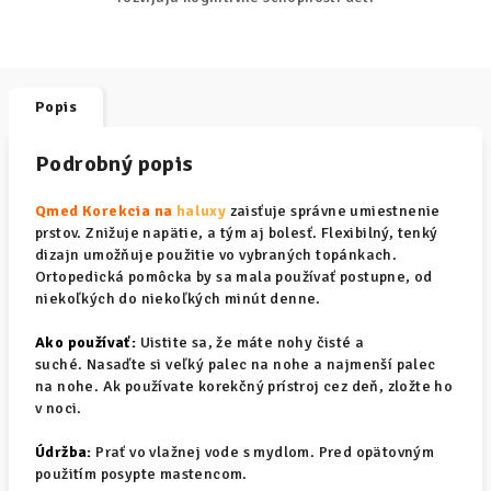
Popis
Podrobný popis
Qmed Korekcia na
haluxy
zaisťuje správne umiestnenie
prstov. Znižuje napätie, a tým aj bolesť. Flexibilný, tenký
dizajn umožňuje použitie vo vybraných topánkach.
Ortopedická pomôcka by sa mala používať postupne, od
niekoľkých do niekoľkých minút denne.
Ako používať:
Uistite sa, že máte nohy čisté a
suché. Nasaďte si veľký palec na nohe a najmenší palec
na nohe. Ak používate korekčný prístroj cez deň, zložte ho
v noci.
Údržba:
Prať vo vlažnej vode s mydlom. Pred opätovným
použitím posypte mastencom.