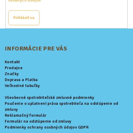
osobných údajov
Prihlásiť sa
Z
á
p
INFORMÁCIE PRE VÁS
ä
Kontakt
t
Predajne
i
Značky
Doprava a Platba
e
Veľkostné tabuľky
Všeobecné spotrebiteľské zmluvné podmienky
Poučenie o uplatnení práva spotrebiteľa na odstúpenie od
zmluvy
Reklamačný formulár
Formulár na odstúpenie od zmluvy
Podmienky ochrany osobných údajov GDPR