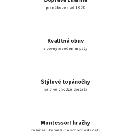
pri nákupe nad 100€
Kvalitná obuv
s pevným vedením päty
Štýlové topánočky
na prvú chôdzu dieťaťa
Montessori hračky
rozvíjajú kognitívne schopnosti detí