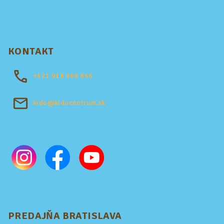
KONTAKT
+421
918 969 846
kido@kidocentrum.sk
PREDAJŇA BRATISLAVA