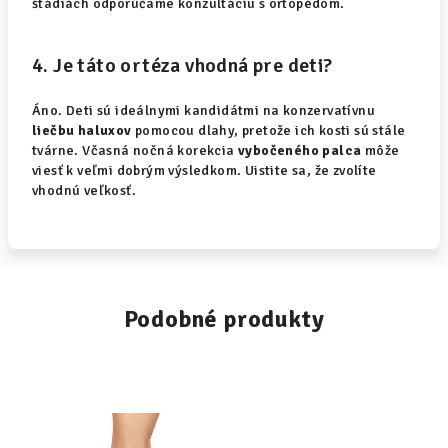
štádiách odporúčame konzultáciu s ortopédom.
4. Je táto ortéza vhodná pre deti?
Áno. Deti sú ideálnymi kandidátmi na konzervatívnu
liečbu haluxov
pomocou dlahy, pretože ich kosti sú stále
tvárne. Včasná nočná korekcia
vybočeného palca
môže
viesť k veľmi dobrým výsledkom. Uistite sa, že zvolíte
vhodnú veľkosť.
Podobné produkty