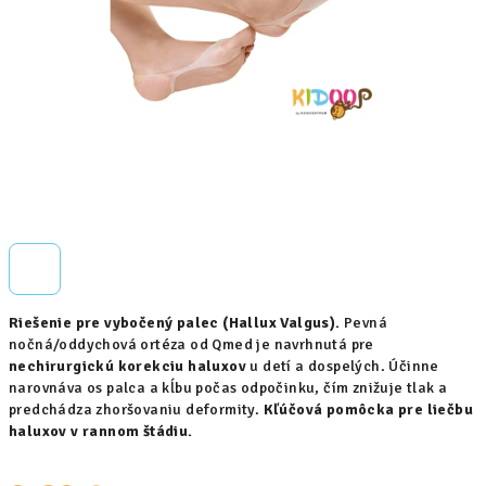
Riešenie pre vybočený palec (Hallux Valgus).
Pevná
nočná/oddychová ortéza od Qmed je navrhnutá pre
nechirurgickú korekciu haluxov
u detí a dospelých. Účinne
narovnáva os palca a kĺbu počas odpočinku, čím znižuje tlak a
predchádza zhoršovaniu deformity.
Kľúčová pomôcka pre liečbu
haluxov v rannom štádiu.