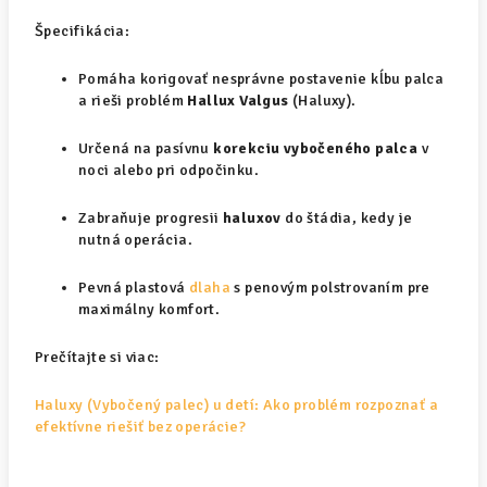
Špecifikácia:
Pomáha korigovať nesprávne postavenie kĺbu palca
a rieši problém
Hallux Valgus
(Haluxy).
Určená na pasívnu
korekciu vybočeného palca
v
noci alebo pri odpočinku.
Zabraňuje progresii
haluxov
do štádia, kedy je
nutná operácia.
Pevná plastová
dlaha
s penovým polstrovaním pre
maximálny komfort.
Prečítajte si viac:
Haluxy (Vybočený palec) u detí: Ako problém rozpoznať a
efektívne riešiť bez operácie?