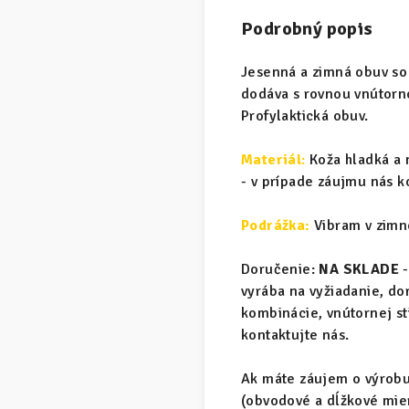
Podrobný popis
Jesenná a zimná obuv so
dodáva s rovnou vnútorno
Profylaktická obuv.
Materiál
:
Koža hladká a 
- v prípade záujmu nás k
Podrážka:
Vibram v zimn
Doručenie:
NA SKLADE
-
vyrába na vyžiadanie, d
kombinácie, vnútornej s
kontaktujte nás.
Ak máte záujem o výrobu 
(obvodové a dĺžkové mier