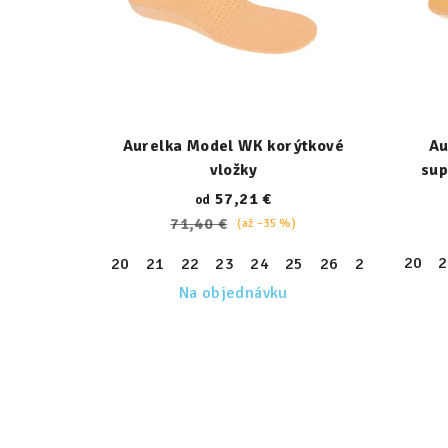
Aurelka Model WK korýtkové
Au
vložky
sup
57,21 €
od
71,40 €
(až –35 %)
20
2
20
21
22
23
24
25
26
27
28
29
Na objednávku