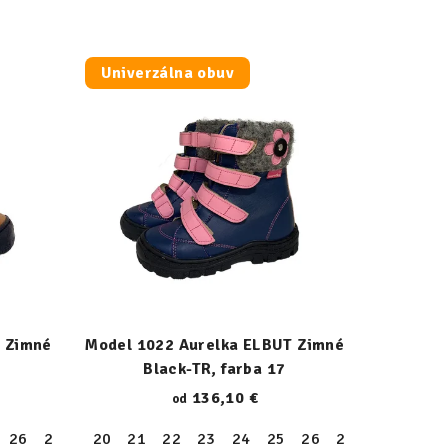
Univerzálna obuv
 Zimné
Model 1022 Aurelka ELBUT Zimné
Black-TR, farba 17
136,10 €
od
34
26
35
27
36
28
20
37
29
21
38
30
22
39
31
23
32
24
33
25
34
26
35
27
36
28
37
29
38