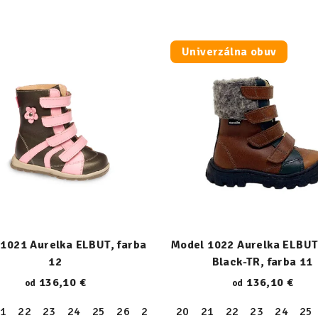
Univerzálna obuv
1021 Aurelka ELBUT, farba
Model 1022 Aurelka ELBUT
12
Black-TR, farba 11
136,10 €
136,10 €
od
od
1
36
22
37
23
38
24
39
25
40
26
27
28
20
29
21
30
22
31
23
32
24
33
25