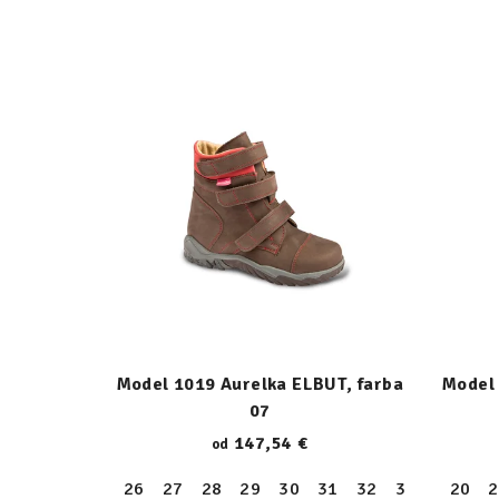
Model 1019 Aurelka ELBUT, farba
Model 
07
147,54 €
od
26
27
28
29
30
31
32
33
34
20
35
2