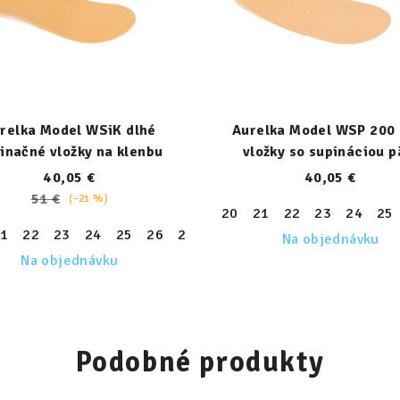
relka Model WSiK dlhé
Aurelka Model WSP 200 
inačné vložky na klenbu
vložky so supináciou p
40,05 €
40,05 €
51 €
(–21 %)
20
21
22
23
24
25
1
22
23
24
25
26
27
28
29
30
31
32
33
30
31
32
33
34
35
36
Na objednávku
Na objednávku
Podobné produkty