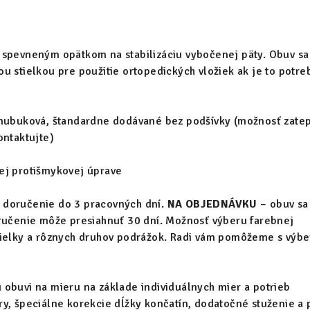
 spevneným opätkom na stabilizáciu vybočenej päty. Obuv sa
u stielkou pre použitie ortopedických vložiek ak je to potre
nubuková, štandardne dodávané bez podšívky (možnosť zatep
ontaktujte)
ej protišmykovej úprave
 doručenie do 3 pracovných dní.
NA OBJEDNÁVKU
– obuv sa
oručenie môže presiahnuť 30 dní. Možnosť výberu farebnej
tielky a rôznych druhov podrážok. Radi vám pomôžeme s výb
obuvi na mieru na základe individuálnych mier a potrieb
y, špeciálne korekcie dĺžky končatín, dodatočné stuženie a 