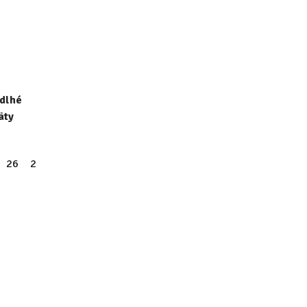
dlhé
äty
26
27
28
29
30
31
32
33
34
35
36
37
38
34
35
36
37
38
39