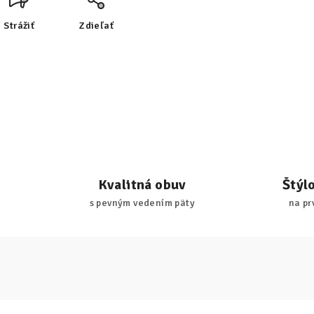
Strážiť
Zdieľať
Kvalitná obuv
Štýl
s pevným vedením päty
na pr