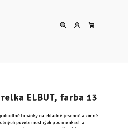
Hľadať
Prihlásenie
Nákupný
košík
relka ELBUT, farba 13
 pohodlné topánky na chladné jesenné a zimné
áročných poveternostných podmienkach a