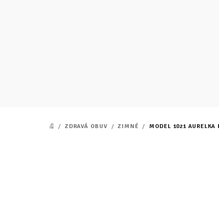
Prejsť
na
obsah
/
ZDRAVÁ OBUV
/
ZIMNÉ
/
MODEL 1021 AURELKA 
DOMOV