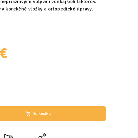
nepriaznivými vplyvmi vonkajších faktorov.
na korekčné vložky a ortopedické úpravy.
 €
Do košíka