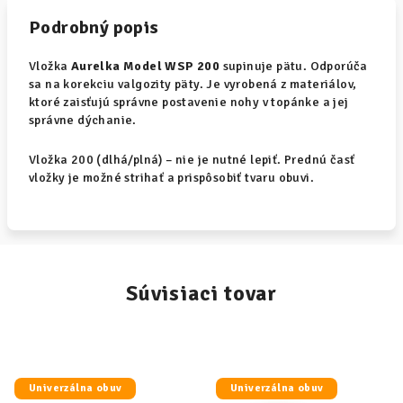
Podrobný popis
Vložka
Aurelka Model WSP 200
supinuje pätu. Odporúča
sa na korekciu valgozity päty. Je vyrobená z materiálov,
ktoré zaisťujú správne postavenie nohy v topánke a jej
správne dýchanie.
Vložka 200 (dlhá/plná) – nie je nutné lepiť. Prednú časť
vložky je možné strihať a prispôsobiť tvaru obuvi.
Súvisiaci tovar
Univerzálna obuv
Univerzálna obuv