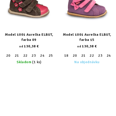
Model 1001 Aurelka ELBUT,
Model 1001 Aurelka ELBUT,
farba 09
farba 15
130,38 €
130,38 €
od
od
20
21
22
23
24
25
26
18
27
20
28
21
29
22
30
23
31
24
32
Skladom
(1 ks)
Na objednávku