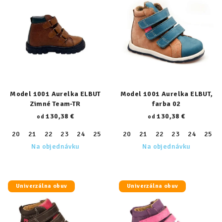
Model 1001 Aurelka ELBUT
Model 1001 Aurelka ELBUT,
Zimné Team-TR
farba 02
130,38 €
130,38 €
od
od
20
21
22
23
24
25
26
20
27
21
28
22
29
23
30
24
31
25
32
Na objednávku
Na objednávku
Univerzálna obuv
Univerzálna obuv