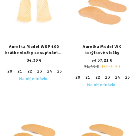
Aurelka Model WSP 100
Aurelka Model WK
krátke vložky so supináciou
korýtkové vložky
päty
34,33 €
57,21 €
od
71,40 €
(až –35 %)
20
21
22
23
24
25
26
27
28
29
30
31
32
20
21
22
23
24
25
Na objednávku
Na objednávku