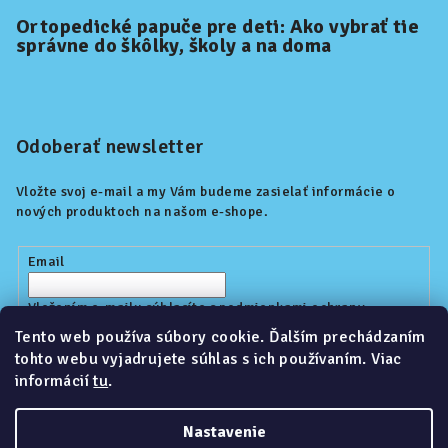
Ortopedické papuče pre deti: Ako vybrať tie
správne do škôlky, školy a na doma
Odoberať newsletter
Vložte svoj e-mail a my Vám budeme zasielať informácie o
nových produktoch na našom e-shope.
Email
Vložením e-mailu súhlasíte s
podmienkami ochrany
osobných údajov
Tento web používa súbory cookie. Ďalším prechádzaním
tohto webu vyjadrujete súhlas s ich používaním. Viac
informácií
tu
.
Prihlásiť sa
Nastavenie