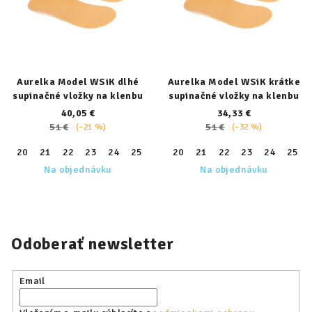
Aurelka Model WSiK dlhé
Aurelka Model WSiK krátke
supinačné vložky na klenbu
supinačné vložky na klenbu
40,05 €
34,33 €
51 €
51 €
(–21 %)
(–32 %)
20
21
22
23
24
25
26
20
27
21
28
22
29
23
30
24
31
25
32
Na objednávku
Na objednávku
Odoberať newsletter
Email