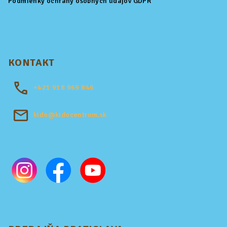
Podmienky ochrany osobných údajov GDPR
KONTAKT
+421
918 969 846
kido@kidocentrum.sk