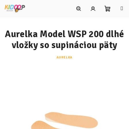
Prejsť
na
obsah
Nákupn
Hľadať
Prihlásenie
Aurelka Model WSP 200 dlhé
košík
vložky so supináciou päty
AURELKA