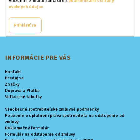
Vložením e-mailu súhlasíte s
podmienkami ochrany
osobných údajov
Prihlásiť sa
Z
á
p
INFORMÁCIE PRE VÁS
ä
Kontakt
t
Predajne
i
Značky
Doprava a Platba
e
Veľkostné tabuľky
Všeobecné spotrebiteľské zmluvné podmienky
Poučenie o uplatnení práva spotrebiteľa na odstúpenie od
zmluvy
Reklamačný formulár
Formulár na odstúpenie od zmluvy