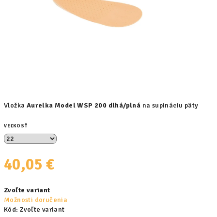
Vložka
Aurelka Model WSP 200 dlhá/plná
na supináciu päty
VEĽKOSŤ
40,05 €
Jednotková
Zvoľte variant
cena:
Možnosti doručenia
Kód:
Zvoľte variant