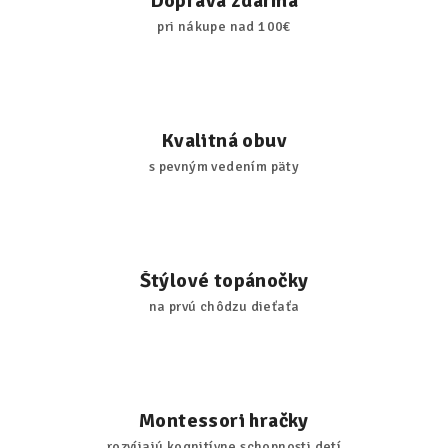
Doprava zdarma
pri nákupe nad 100€
Kvalitná obuv
s pevným vedením päty
Štýlové topánočky
na prvú chôdzu dieťaťa
Montessori hračky
rozvíjajú kognitívne schopnosti detí