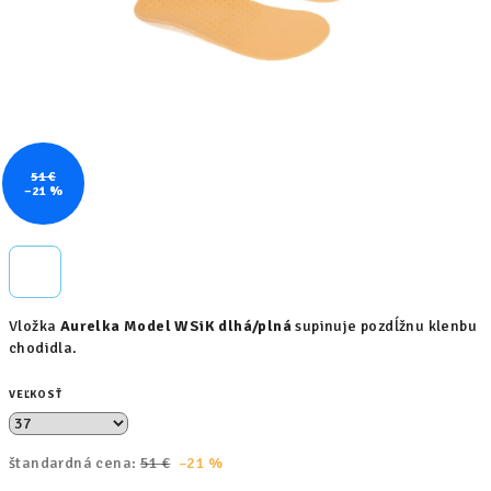
51 €
–21 %
Vložka
Aurelka Model WSiK dlhá/plná
supinuje pozdĺžnu klenbu
chodidla.
VEĽKOSŤ
štandardná cena:
51 €
–21 %