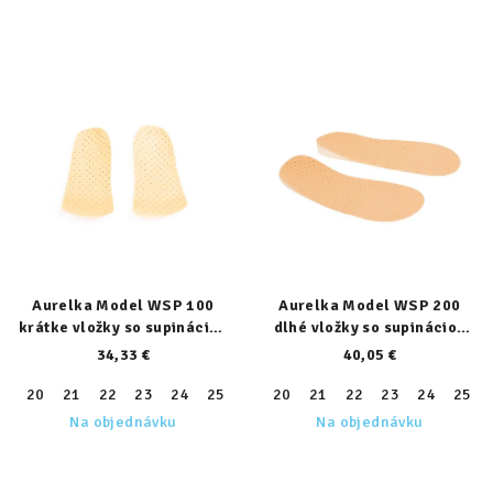
Aurelka Model WSP 100
Aurelka Model WSP 200
krátke vložky so supináciou
dlhé vložky so supináciou
päty
päty
34,33 €
40,05 €
20
21
22
23
24
25
26
20
27
21
28
22
29
23
30
24
31
25
32
Na objednávku
Na objednávku