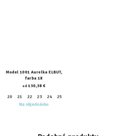
Model 1001 Aurelka ELBUT,
farba 18
130,38 €
od
20
21
22
23
24
25
26
27
28
29
30
31
32
Na objednávku