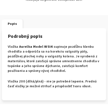
Popis
Podrobný popis
Vložka
Aurelka Model WSiK
supinuje pozdĺžnu klenbu
chodidla a odporúča sa na korekciu valgozity päty,
pozdĺžnej plochej nohy a valgozity kolena. Je vyrobená z
materiálov, ktoré zaisťujú správne umiestnenie chodidla v
topánke a jeho správne dýchanie, zaisťujú komfort
používania a správny vývoj chodidiel.
Vložka 200 (dlhá/plná) - nie je potrebné lepenie. Prednú
časť vložky je možné strihať a prispôsobiť tvaru obuvi.