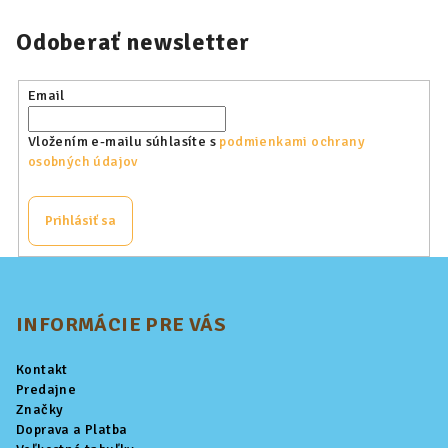
Odoberať newsletter
Email
Vložením e-mailu súhlasíte s
podmienkami ochrany
osobných údajov
Prihlásiť sa
Z
á
p
INFORMÁCIE PRE VÁS
ä
Kontakt
t
Predajne
i
Značky
Doprava a Platba
e