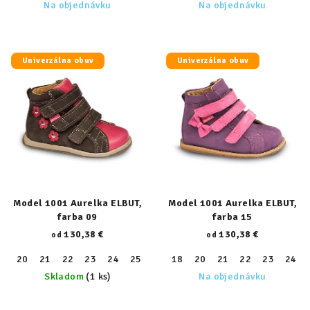
Na objednávku
Na objednávku
Univerzálna obuv
Univerzálna obuv
Model 1001 Aurelka ELBUT,
Model 1001 Aurelka ELBUT,
farba 09
farba 15
130,38 €
130,38 €
od
od
20
21
22
23
24
25
26
18
27
20
28
21
29
22
30
23
31
24
32
Skladom
(1 ks)
Na objednávku