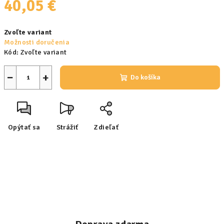
40,05 €
Jednotková
Zvoľte variant
cena:
Možnosti doručenia
Kód:
Zvoľte variant
−
+
Do košíka
Opýtať sa
Strážiť
Zdieľať