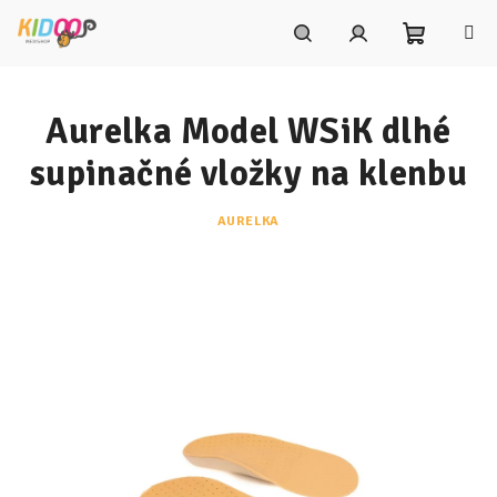
Prejsť
na
obsah
Nákupn
Hľadať
Prihlásenie
Aurelka Model WSiK dlhé
košík
supinačné vložky na klenbu
AURELKA