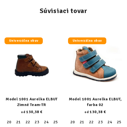
Súvisiaci tovar
Univerzálna obuv
Univerzálna obuv
Model 1001 Aurelka ELBUT
Model 1001 Aurelka ELBUT,
Zimné Team-TR
farba 02
130,38 €
130,38 €
od
od
20
21
22
23
24
25
26
20
27
21
28
22
29
23
30
24
31
25
32