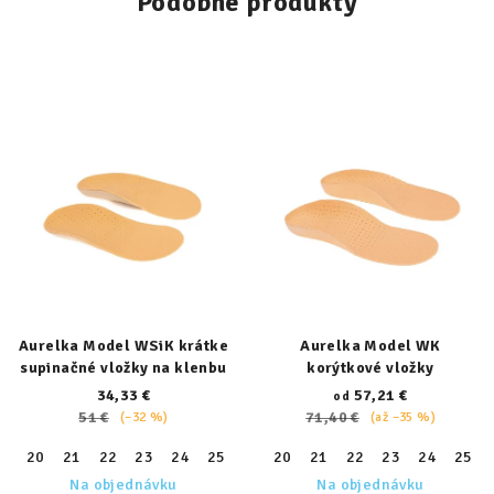
Podobné produkty
Aurelka Model WSiK krátke
Aurelka Model WK
supinačné vložky na klenbu
korýtkové vložky
34,33 €
57,21 €
od
51 €
71,40 €
(–32 %)
(až –35 %)
20
21
22
23
24
25
26
20
27
21
28
22
29
23
30
24
31
25
32
Na objednávku
Na objednávku