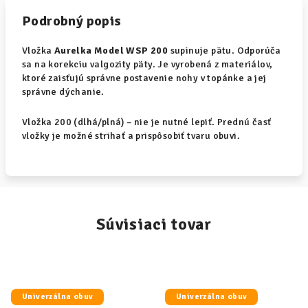
Podrobný popis
Vložka
Aurelka Model WSP 200
supinuje pätu. Odporúča
sa na korekciu valgozity päty. Je vyrobená z materiálov,
ktoré zaisťujú správne postavenie nohy v topánke a jej
správne dýchanie.
Vložka 200 (dlhá/plná) – nie je nutné lepiť. Prednú časť
vložky je možné strihať a prispôsobiť tvaru obuvi.
Súvisiaci tovar
Univerzálna obuv
Univerzálna obuv