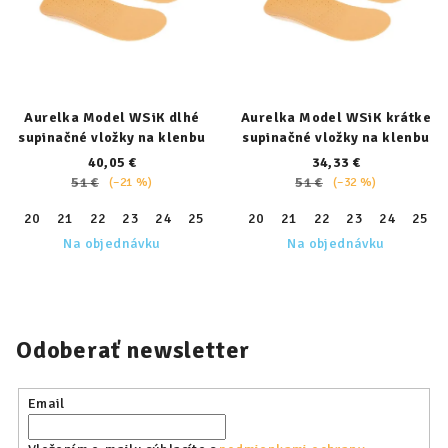
Aurelka Model WSiK dlhé
Aurelka Model WSiK krátke
supinačné vložky na klenbu
supinačné vložky na klenbu
40,05 €
34,33 €
51 €
51 €
(–21 %)
(–32 %)
20
21
22
23
24
25
26
20
27
21
28
22
29
23
30
24
31
25
32
Na objednávku
Na objednávku
Odoberať newsletter
Email