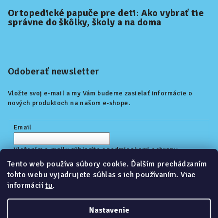
Ortopedické papuče pre deti: Ako vybrať tie
správne do škôlky, školy a na doma
Odoberať newsletter
Vložte svoj e-mail a my Vám budeme zasielať informácie o
nových produktoch na našom e-shope.
Email
Vložením e-mailu súhlasíte s
podmienkami ochrany
osobných údajov
Tento web používa súbory cookie. Ďalším prechádzaním
tohto webu vyjadrujete súhlas s ich používaním. Viac
informácií
tu
.
Prihlásiť sa
Nastavenie