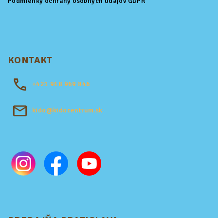
Podmienky ochrany osobných údajov GDPR
KONTAKT
+421
918 969 846
kido@kidocentrum.sk