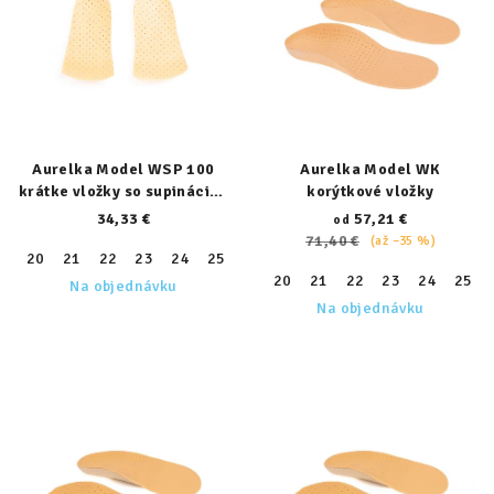
Aurelka Model WSP 100
Aurelka Model WK
krátke vložky so supináciou
korýtkové vložky
päty
34,33 €
57,21 €
od
71,40 €
(až –35 %)
20
21
22
23
24
25
26
27
28
29
30
31
32
20
21
22
23
24
25
Na objednávku
Na objednávku