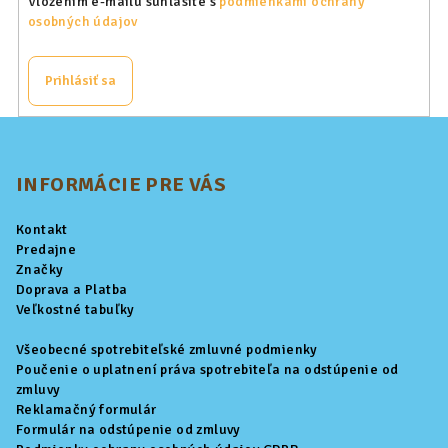
Vložením e-mailu súhlasíte s
podmienkami ochrany
osobných údajov
Prihlásiť sa
Z
á
p
INFORMÁCIE PRE VÁS
ä
Kontakt
t
Predajne
i
Značky
Doprava a Platba
e
Veľkostné tabuľky
Všeobecné spotrebiteľské zmluvné podmienky
Poučenie o uplatnení práva spotrebiteľa na odstúpenie od
zmluvy
Reklamačný formulár
Formulár na odstúpenie od zmluvy