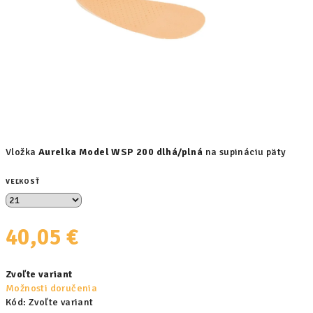
Vložka
Aurelka Model WSP 200 dlhá/plná
na supináciu päty
VEĽKOSŤ
40,05 €
Jednotková
Zvoľte variant
cena:
Možnosti doručenia
Kód:
Zvoľte variant