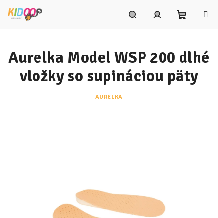
Prejsť
na
obsah
Nákupn
Hľadať
Prihlásenie
Aurelka Model WSP 200 dlhé
košík
vložky so supináciou päty
AURELKA