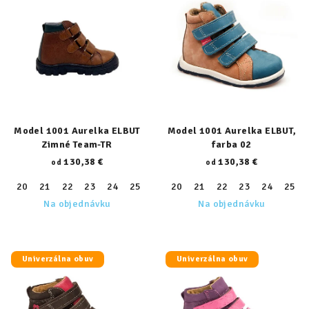
Model 1001 Aurelka ELBUT
Model 1001 Aurelka ELBUT,
Zimné Team-TR
farba 02
130,38 €
130,38 €
od
od
20
21
22
23
24
25
26
20
27
21
28
22
29
23
30
24
31
25
32
Na objednávku
Na objednávku
Univerzálna obuv
Univerzálna obuv