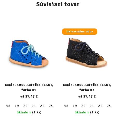
Súvisiaci tovar
Univerzálna obuv
Model 1000 Aurelka ELBUT,
Model 1000 Aurelka ELBUT,
farba 01
farba 03
87,47 €
87,47 €
od
od
18
19
20
21
22
23
24
18
25
19
26
20
27
21
28
22
29
23
30
Skladom
(1 ks)
Skladom
(1 ks)