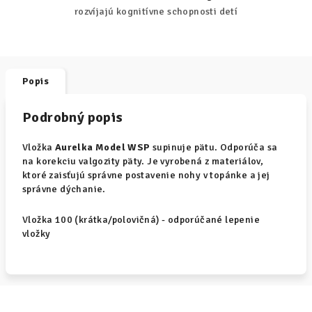
rozvíjajú kognitívne schopnosti detí
Popis
Podrobný popis
Vložka
Aurelka Model WSP
supinuje pätu. Odporúča sa
na korekciu valgozity päty. Je vyrobená z materiálov,
ktoré zaisťujú správne postavenie nohy v topánke a jej
správne dýchanie.
Vložka 100 (krátka/polovičná) - odporúčané lepenie
vložky