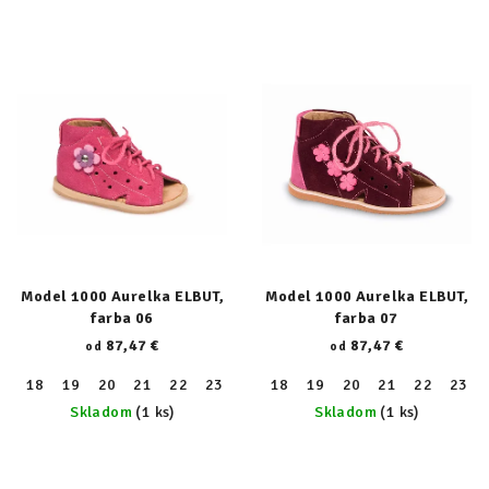
Model 1000 Aurelka ELBUT,
Model 1000 Aurelka ELBUT,
farba 06
farba 07
87,47 €
87,47 €
od
od
18
19
20
21
22
23
24
18
25
19
26
20
27
21
28
22
29
23
30
Skladom
(1 ks)
Skladom
(1 ks)