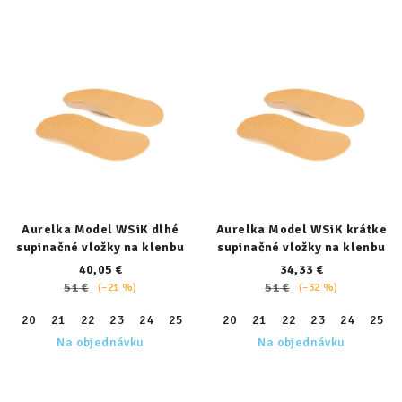
Aurelka Model WSiK dlhé
Aurelka Model WSiK krátke
supinačné vložky na klenbu
supinačné vložky na klenbu
40,05 €
34,33 €
51 €
51 €
(–21 %)
(–32 %)
20
21
22
23
24
25
26
20
27
21
28
22
29
23
30
24
31
25
32
Na objednávku
Na objednávku