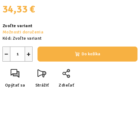
34,33 €
Jednotková
Zvoľte variant
cena:
Možnosti doručenia
Kód:
Zvoľte variant
−
+
Do košíka
Opýtať sa
Strážiť
Zdieľať