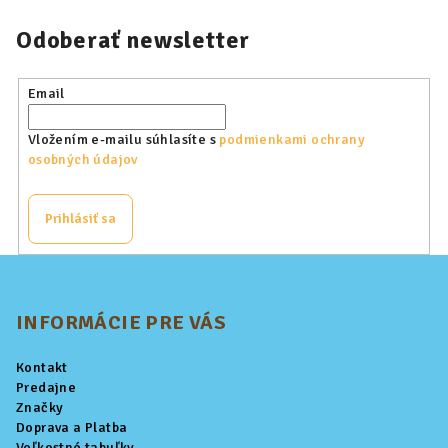
Odoberať newsletter
Email
Vložením e-mailu súhlasíte s
podmienkami ochrany
osobných údajov
Prihlásiť sa
Z
á
p
INFORMÁCIE PRE VÁS
ä
Kontakt
t
Predajne
i
Značky
Doprava a Platba
e
Veľkostné tabuľky