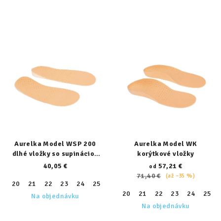
Aurelka Model WSP 200
Aurelka Model WK
dlhé vložky so supináciou
korýtkové vložky
päty
40,05 €
57,21 €
od
71,40 €
(až –35 %)
20
21
22
23
24
25
26
27
28
29
30
31
32
20
21
22
23
24
25
Na objednávku
Na objednávku