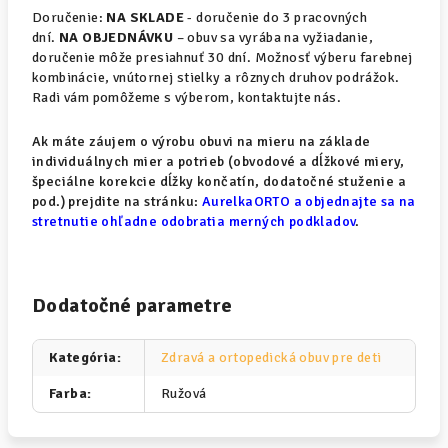
Doručenie:
NA SKLADE
- doručenie do 3 pracovných
dní.
NA OBJEDNÁVKU
– obuv sa vyrába na vyžiadanie,
doručenie môže presiahnuť 30 dní. Možnosť výberu farebnej
kombinácie, vnútornej stielky a rôznych druhov podrážok.
Radi vám pomôžeme s výberom, kontaktujte nás.
Ak máte záujem o výrobu obuvi na mieru na základe
individuálnych mier a potrieb (obvodové a dĺžkové miery,
špeciálne korekcie dĺžky končatín, dodatočné stuženie a
pod.) prejdite na stránku:
AurelkaORTO a objednajte sa na
stretnutie ohľadne odobratia merných podkladov
.
Dodatočné parametre
Kategória
:
Zdravá a ortopedická obuv pre deti
Farba
:
Ružová