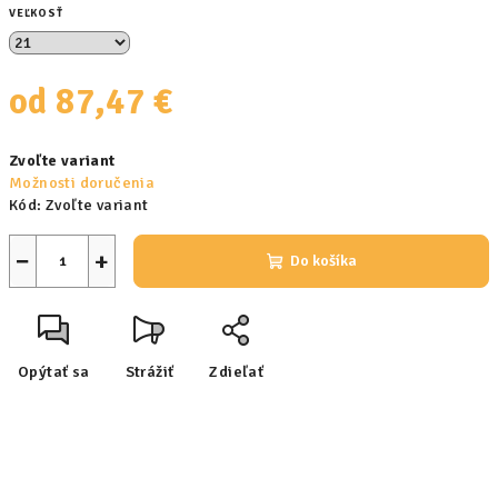
VEĽKOSŤ
od
87,47 €
Jednotková
Zvoľte variant
cena:
Možnosti doručenia
Kód:
Zvoľte variant
−
+
Do košíka
Opýtať sa
Strážiť
Zdieľať