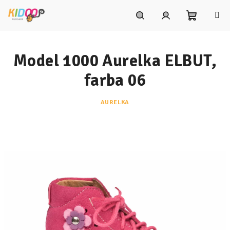
Prejsť
na
obsah
Nákupn
Hľadať
Prihlásenie
Model 1000 Aurelka ELBUT,
košík
farba 06
AURELKA