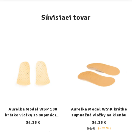
Súvisiaci tovar
Aurelka Model WSP 100
Aurelka Model WSiK krátke
krátke vložky so supináciou
supinačné vložky na klenbu
päty
34,33 €
34,33 €
51 €
(–32 %)