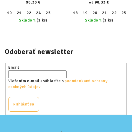
90,33 €
90,33 €
od
19
21
22
24
25
18
19
20
21
22
23
Skladom
(1 ks)
Skladom
(1 ks)
Odoberať newsletter
Email
Vložením e-mailu súhlasíte s
podmienkami ochrany
osobných údajov
Prihlásiť sa
Z
á