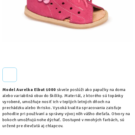
Model Aurelka Elbut 1000
skvele poslúži ako papučky na doma
alebo variabilná obuv do škôlky. Materiál, z ktorého sú topánky
vyrobené, umožňuje nosiť ich v teplých letných dňoch na
prechádzku alebo ihrisko. Vysoká kvalita spracovania zaisťuje
pohodlie pri používaní a správny vývoj nôh vášho dieťaťa. Otvory na
bokoch umožňujú nohe dýchať. Dostupné v mnohých farbách, sú
určené pre dievčatá aj chlapcov.