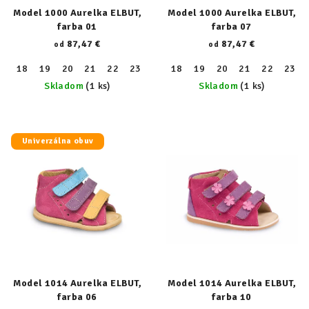
Model 1000 Aurelka ELBUT,
Model 1000 Aurelka ELBUT,
farba 01
farba 07
87,47 €
87,47 €
od
od
18
19
20
21
22
23
24
18
25
19
26
20
27
21
28
22
29
23
30
Skladom
(1 ks)
Skladom
(1 ks)
Univerzálna obuv
Model 1014 Aurelka ELBUT,
Model 1014 Aurelka ELBUT,
farba 06
farba 10