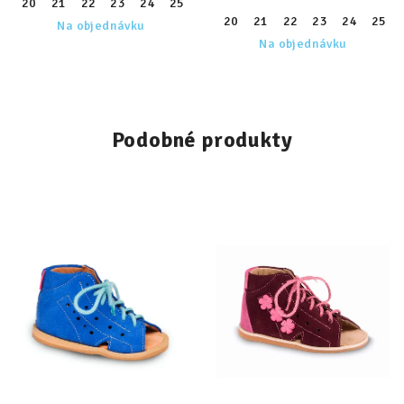
20
21
22
23
24
25
26
27
28
29
30
31
32
20
21
22
23
24
25
Na objednávku
Na objednávku
Podobné produkty