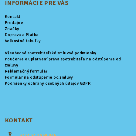
p
INFORMÁCIE PRE VÁS
ä
Kontakt
t
Predajne
i
Značky
Doprava a Platba
e
Veľkostné tabuľky
Všeobecné spotrebiteľské zmluvné podmienky
Poučenie o uplatnení práva spotrebiteľa na odstúpenie od
zmluvy
Reklamačný formulár
Formulár na odstúpenie od zmluvy
Podmienky ochrany osobných údajov GDPR
KONTAKT
+421
918 969 846