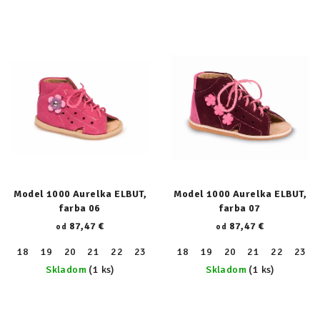
Model 1000 Aurelka ELBUT,
Model 1000 Aurelka ELBUT,
farba 06
farba 07
87,47 €
87,47 €
od
od
18
19
20
21
22
23
24
18
25
19
26
20
27
21
28
22
29
23
30
Skladom
(1 ks)
Skladom
(1 ks)