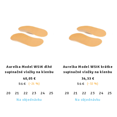
Aurelka Model WSiK dlhé
Aurelka Model WSiK krátke
supinačné vložky na klenbu
supinačné vložky na klenbu
40,05 €
34,33 €
51 €
51 €
(–21 %)
(–32 %)
20
21
22
23
24
25
26
20
27
21
28
22
29
23
30
24
31
25
32
Na objednávku
Na objednávku