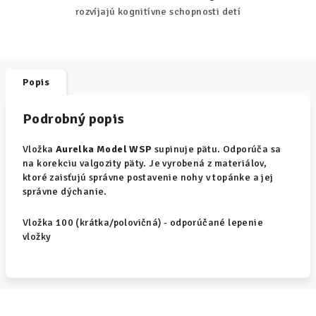
rozvíjajú kognitívne schopnosti detí
Popis
Podrobný popis
Vložka
Aurelka Model WSP
supinuje pätu. Odporúča sa
na korekciu valgozity päty. Je vyrobená z materiálov,
ktoré zaisťujú správne postavenie nohy v topánke a jej
správne dýchanie.
Vložka 100 (krátka/polovičná) - odporúčané lepenie
vložky