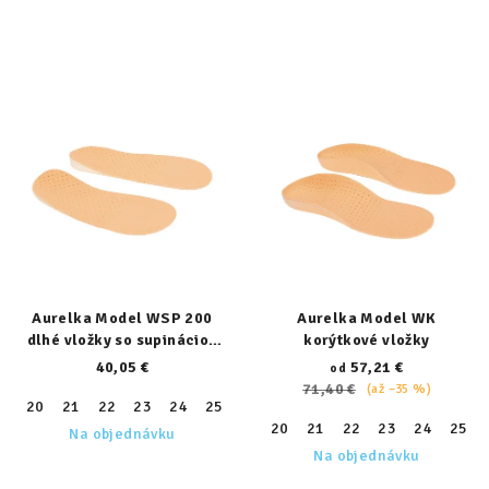
Aurelka Model WSP 200
Aurelka Model WK
dlhé vložky so supináciou
korýtkové vložky
päty
40,05 €
57,21 €
od
71,40 €
(až –35 %)
20
21
22
23
24
25
26
27
28
29
30
31
32
20
21
22
23
24
25
Na objednávku
Na objednávku