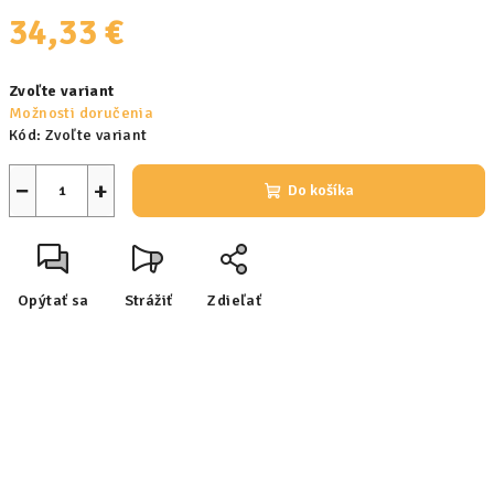
34,33 €
Jednotková
Zvoľte variant
cena:
Možnosti doručenia
Kód:
Zvoľte variant
−
+
Do košíka
Opýtať sa
Strážiť
Zdieľať