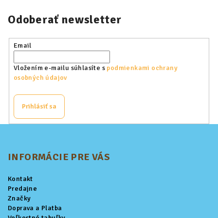
Odoberať newsletter
Email
Vložením e-mailu súhlasíte s
podmienkami ochrany
osobných údajov
Prihlásiť sa
Z
á
p
INFORMÁCIE PRE VÁS
ä
Kontakt
t
Predajne
i
Značky
Doprava a Platba
e
Veľkostné tabuľky