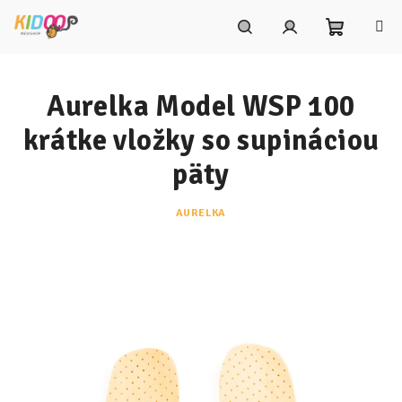
Prejsť
na
obsah
Nákupn
Hľadať
Prihlásenie
Aurelka Model WSP 100
košík
krátke vložky so supináciou
päty
AURELKA