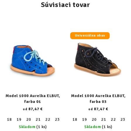
Súvisiaci tovar
Univerzálna obuv
Model 1000 Aurelka ELBUT,
Model 1000 Aurelka ELBUT,
farba 01
farba 03
87,47 €
87,47 €
od
od
18
19
20
21
22
23
24
18
25
19
26
20
27
21
28
22
29
23
30
Skladom
(1 ks)
Skladom
(1 ks)