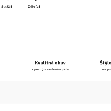
Strážiť
Zdieľať
Kvalitná obuv
Štýl
s pevným vedením päty
na pr