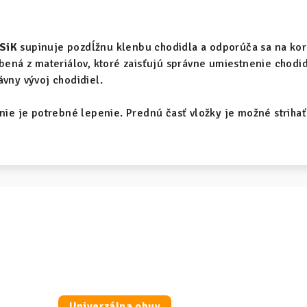
SiK
supinuje pozdĺžnu klenbu chodidla a odporúča sa na kore
obená z materiálov, ktoré zaisťujú správne umiestnenie chodid
ávny vývoj chodidiel.
nie je potrebné lepenie. Prednú časť vložky je možné strihať 
Univerzálna obuv