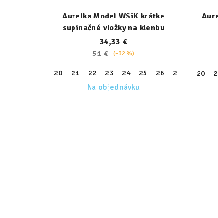
Aurelka Model WSiK krátke
Aur
supinačné vložky na klenbu
34,33 €
51 €
(–32 %)
20
21
22
23
24
25
26
27
28
29
20
2
Na objednávku