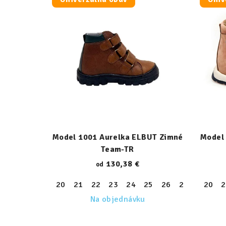
Model 1001 Aurelka ELBUT Zimné
Model 
Team-TR
130,38 €
od
20
21
22
23
24
25
26
27
28
20
29
2
Na objednávku