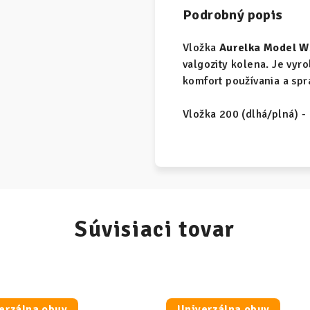
Podrobný popis
Vložka
Aurelka Model W
valgozity kolena. Je vyr
komfort používania a spr
Vložka 200 (dlhá/plná) - 
Súvisiaci tovar
erzálna obuv
Univerzálna obuv