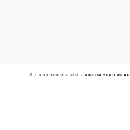
Prejsť
na
obsah
/
ORTOPEDICKÉ VLOŽKY
/
AURELKA MODEL WSIK D
DOMOV