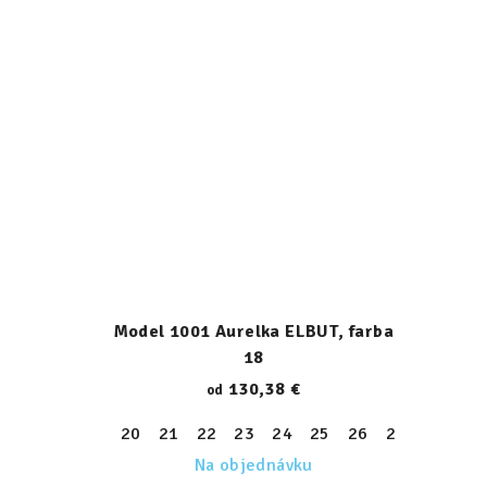
Model 1001 Aurelka ELBUT, farba
18
130,38 €
od
20
21
22
23
24
25
26
27
28
29
Na objednávku