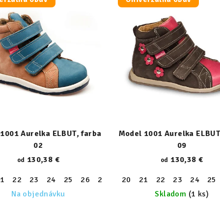
1001 Aurelka ELBUT, farba
Model 1001 Aurelka ELBUT
02
09
130,38 €
130,38 €
od
od
1
30
22
31
23
32
24
33
25
34
26
35
27
36
28
20
37
29
21
38
30
22
39
31
23
32
24
33
25
Na objednávku
Skladom
(1 ks)