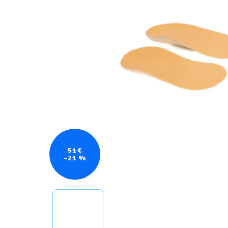
51 €
–21 %