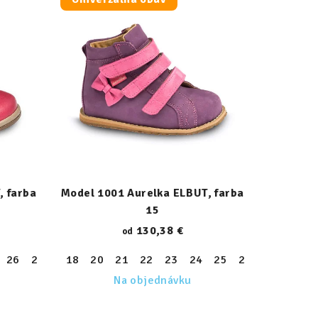
, farba
Model 1001 Aurelka ELBUT, farba
15
130,38 €
od
34
26
35
27
36
28
18
37
29
20
38
30
21
39
31
22
32
23
33
24
34
25
35
26
36
27
37
28
38
Na objednávku