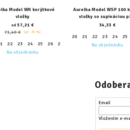
elka Model WK korýtkové
Aurelka Model WSP 100 k
vložky
vložky so supináciou p
57,21 €
34,33 €
od
71,40 €
(až –35 %)
20
21
22
23
24
25
30
31
32
33
34
35
36
37
38
39
1
22
23
24
25
26
27
28
29
30
31
32
33
Na objednávku
Na objednávku
Odobera
Email
Vložením e-mai