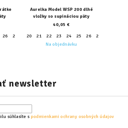
rátke
Aurelka Model WSP 200 dlhé
äty
vložky so supináciou päty
40,05 €
26
27
28
20
29
21
30
22
31
23
32
24
33
25
34
26
35
27
36
28
37
29
38
34
35
36
Na objednávku
ť newsletter
lu súhlasíte s
podmienkami ochrany osobných údajov