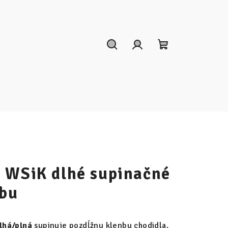
Hľadať
Prihlásenie
Nákupný
košík
 WSiK dlhé supinačné
nbu
lhá/plná
supinuje pozdĺžnu klenbu chodidla.