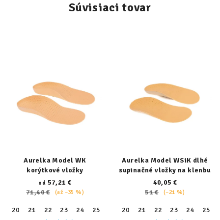
Súvisiaci tovar
Aurelka Model WK
Aurelka Model WSiK dlhé
korýtkové vložky
supinačné vložky na klenbu
57,21 €
40,05 €
od
71,40 €
51 €
(až –35 %)
(–21 %)
20
21
22
23
24
25
26
20
27
21
28
22
29
23
30
24
31
25
32