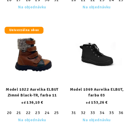
Na objednávku
Na objednávku
Univerzálna obuv
Model 1022 Aurelka ELBUT
Model 1069 Aurelka ELBUT,
Zimné Black-TR, farba 11
farba 03
136,10 €
153,26 €
od
od
20
21
22
23
24
25
26
31
27
32
28
33
29
34
30
35
31
36
32
Na objednávku
Na objednávku