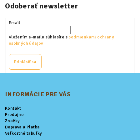
Odoberať newsletter
Email
Vložením e-mailu súhlasíte s
podmienkami ochrany
osobných údajov
Prihlásiť sa
Z
á
p
INFORMÁCIE PRE VÁS
ä
Kontakt
t
Predajne
i
Značky
Doprava a Platba
e
Veľkostné tabuľky