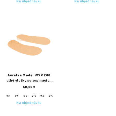
Na objednávku
Na objednávku
Aurelka Model WSP 200
dlhé vložky so supináciou
päty
40,05 €
20
21
22
23
24
25
26
27
28
29
30
31
32
Na objednávku