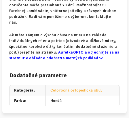
doručenie môže presiahnuť 30 dní. Možnosť výberu
farebnej kombinácie, vnútornej stielky a rôznych druhov
podrážok. Radi vám pomôžeme s výberom, kontaktujte
nás.
Ak máte záujem o výrobu obuvi na mieru na základe
individuálnych mier a potrieb (obvodové a dĺžkové miery,
špeciálne korekcie dĺžky končatín, dodatočné stuženie a
pod.) prejdite na stránku:
AurelkaORTO a objednajte sa na
stretnutie ohľadne odobratia merných podkladov
.
Dodatočné parametre
Kategória
:
Celoročná ortopedická obuv
Farba
:
Hnedá