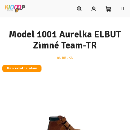
Prejsť
na
obsah
Nákupn
Hľadať
Prihlásenie
Model 1001 Aurelka ELBUT
košík
Zimné Team-TR
AURELKA
Univerzálna obuv