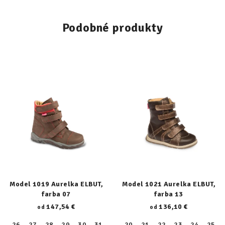
Podobné produkty
Model 1019 Aurelka ELBUT,
Model 1021 Aurelka ELBUT,
farba 07
farba 13
147,54 €
136,10 €
od
od
26
27
28
29
30
31
32
20
33
21
34
22
35
23
36
24
37
25
38