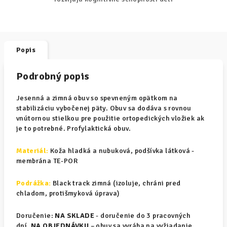
Popis
Podrobný popis
Jesenná a zimná obuv so spevneným opätkom na
stabilizáciu vybočenej päty. Obuv sa dodáva s rovnou
vnútornou stielkou pre použitie ortopedických vložiek ak
je to potrebné. Profylaktická obuv.
Materiál
:
Koža hladká a nubuková, podšívka látková -
membrána TE-POR
Podrážka:
Black track zimná (izoluje, chráni pred
chladom, protišmyková úprava)
Doručenie:
NA SKLADE
- doručenie do 3 pracovných
dní.
NA OBJEDNÁVKU
– obuv sa vyrába na vyžiadanie,