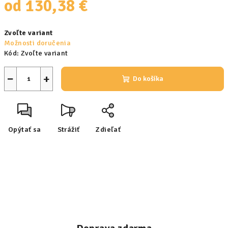
od
130,38 €
Jednotková
Zvoľte variant
cena:
Možnosti doručenia
Kód:
Zvoľte variant
−
+
Do košíka
Opýtať sa
Strážiť
Zdieľať