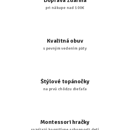
Doprava zdarma
pri nákupe nad 100€
Kvalitná obuv
s pevným vedením päty
Štýlové topánočky
na prvú chôdzu dieťaťa
Montessori hračky
rozvíjajú kognitívne schopnosti detí