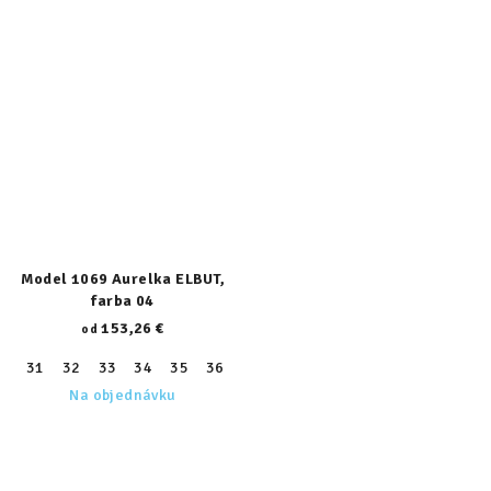
Model 1069 Aurelka ELBUT,
farba 04
153,26 €
od
31
32
33
34
35
36
37
38
39
Na objednávku