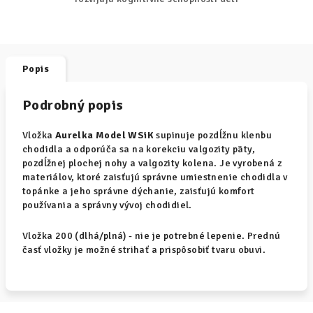
Popis
Podrobný popis
Vložka
Aurelka Model WSiK
supinuje pozdĺžnu klenbu
chodidla a odporúča sa na korekciu valgozity päty,
pozdĺžnej plochej nohy a valgozity kolena. Je vyrobená z
materiálov, ktoré zaisťujú správne umiestnenie chodidla v
topánke a jeho správne dýchanie, zaisťujú komfort
používania a správny vývoj chodidiel.
Vložka 200 (dlhá/plná) - nie je potrebné lepenie. Prednú
časť vložky je možné strihať a prispôsobiť tvaru obuvi.