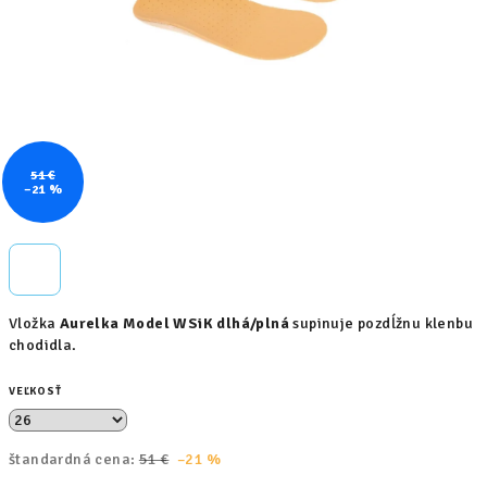
51 €
–21 %
Vložka
Aurelka Model WSiK dlhá/plná
supinuje pozdĺžnu klenbu
chodidla.
VEĽKOSŤ
štandardná cena:
51 €
–21 %