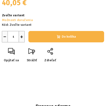
40,05 €
Jednotková
Zvoľte variant
cena:
Možnosti doručenia
Kód:
Zvoľte variant
−
+
Do košíka
Opýtať sa
Strážiť
Zdieľať