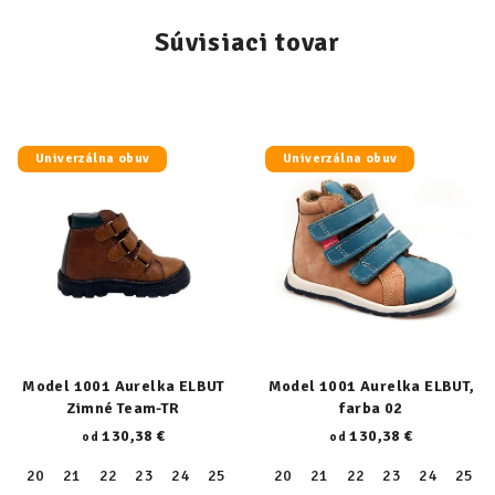
Súvisiaci tovar
Univerzálna obuv
Univerzálna obuv
Model 1001 Aurelka ELBUT
Model 1001 Aurelka ELBUT,
Zimné Team-TR
farba 02
130,38 €
130,38 €
od
od
20
21
22
23
24
25
26
20
27
21
28
22
29
23
30
24
31
25
32