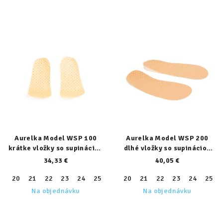
Aurelka Model WSP 100
Aurelka Model WSP 200
krátke vložky so supináciou
dlhé vložky so supináciou
päty
päty
34,33 €
40,05 €
20
21
22
23
24
25
26
20
27
21
28
22
29
23
30
24
31
25
32
Na objednávku
Na objednávku