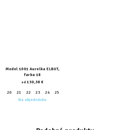
Model 1001 Aurelka ELBUT,
farba 18
130,38 €
od
20
21
22
23
24
25
26
27
28
29
30
31
32
Na objednávku