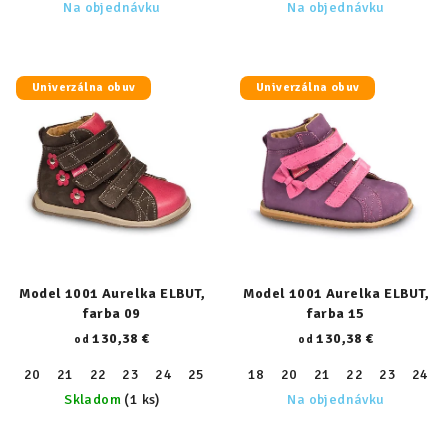
Na objednávku
Na objednávku
Univerzálna obuv
Univerzálna obuv
Model 1001 Aurelka ELBUT,
Model 1001 Aurelka ELBUT,
farba 09
farba 15
130,38 €
130,38 €
od
od
20
21
22
23
24
25
26
18
27
20
28
21
29
22
30
23
31
24
32
Skladom
(1 ks)
Na objednávku