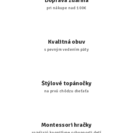
Doprava zdarma
pri nákupe nad 100€
Kvalitná obuv
s pevným vedením päty
Štýlové topánočky
na prvú chôdzu dieťaťa
Montessori hračky
rozvíjajú kognitívne schopnosti detí