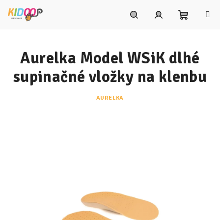
Prejsť
na
obsah
Nákupn
Hľadať
Prihlásenie
Aurelka Model WSiK dlhé
košík
supinačné vložky na klenbu
AURELKA