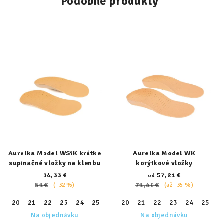
Podobné produkty
Aurelka Model WSiK krátke
Aurelka Model WK
supinačné vložky na klenbu
korýtkové vložky
34,33 €
57,21 €
od
51 €
71,40 €
(–32 %)
(až –35 %)
20
21
22
23
24
25
26
20
27
21
28
22
29
23
30
24
31
25
32
Na objednávku
Na objednávku