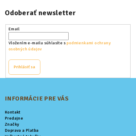
Odoberať newsletter
Email
Vložením e-mailu súhlasíte s
podmienkami ochrany
osobných údajov
Prihlásiť sa
Z
á
p
INFORMÁCIE PRE VÁS
ä
Kontakt
t
Predajne
i
Značky
Doprava a Platba
e