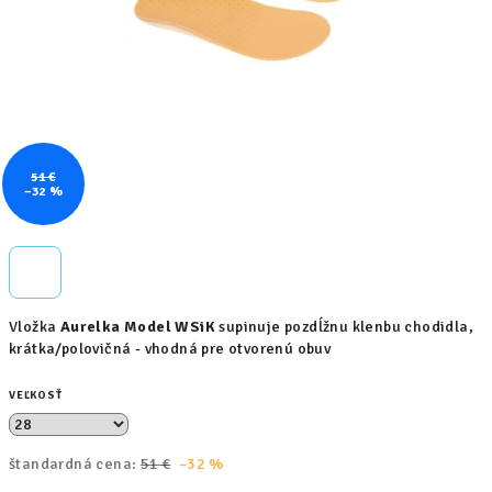
51 €
–32 %
Vložka
Aurelka Model WSiK
supinuje pozdĺžnu klenbu chodidla,
krátka/polovičná - vhodná pre otvorenú obuv
VEĽKOSŤ
štandardná cena:
51 €
–32 %