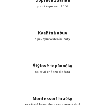
Doprava zdarma
pri nákupe nad 100€
Kvalitná obuv
s pevným vedením päty
Štýlové topánočky
na prvú chôdzu dieťaťa
Montessori hračky
rozvíjajú kognitívne schopnosti detí