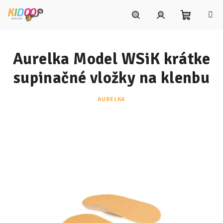
Prejsť
na
obsah
Nákupn
Hľadať
Prihlásenie
Aurelka Model WSiK krátke
košík
supinačné vložky na klenbu
AURELKA