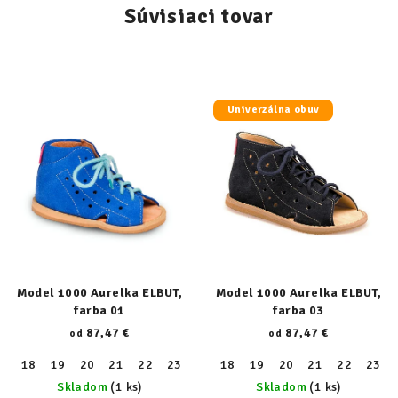
Súvisiaci tovar
Univerzálna obuv
Model 1000 Aurelka ELBUT,
Model 1000 Aurelka ELBUT,
farba 01
farba 03
87,47 €
87,47 €
od
od
18
19
20
21
22
23
24
18
25
19
26
20
27
21
28
22
29
23
30
Skladom
(1 ks)
Skladom
(1 ks)