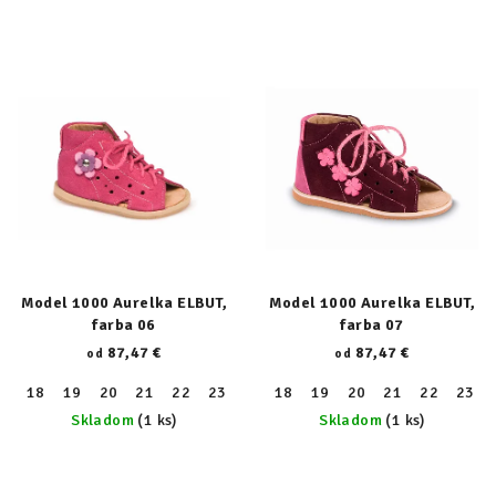
Model 1000 Aurelka ELBUT,
Model 1000 Aurelka ELBUT,
farba 06
farba 07
87,47 €
87,47 €
od
od
18
19
20
21
22
23
24
18
25
19
26
20
27
21
28
22
29
23
30
Skladom
(1 ks)
Skladom
(1 ks)