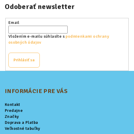
Odoberať newsletter
Email
Vložením e-mailu súhlasíte s
podmienkami ochrany
osobných údajov
Prihlásiť sa
Z
á
p
INFORMÁCIE PRE VÁS
ä
Kontakt
t
Predajne
i
Značky
Doprava a Platba
e
Veľkostné tabuľky