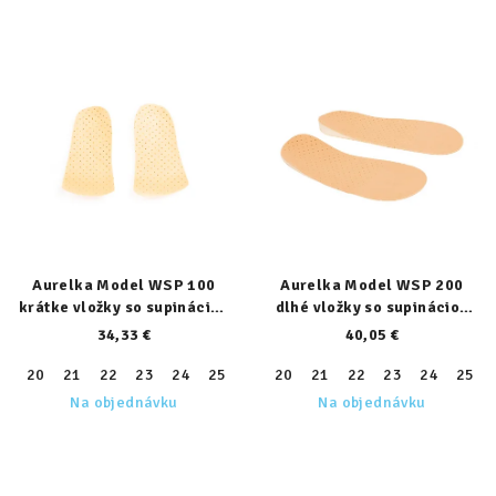
Aurelka Model WSP 100
Aurelka Model WSP 200
krátke vložky so supináciou
dlhé vložky so supináciou
päty
päty
34,33 €
40,05 €
20
21
22
23
24
25
26
20
27
21
28
22
29
23
30
24
31
25
32
Na objednávku
Na objednávku