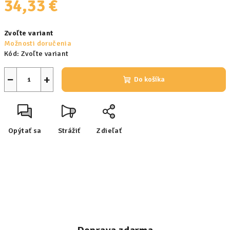
34,33 €
Jednotková
Zvoľte variant
cena:
Možnosti doručenia
Kód:
Zvoľte variant
−
+
Do košíka
Opýtať sa
Strážiť
Zdieľať