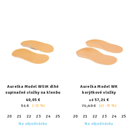
Aurelka Model WSiK dlhé
Aurelka Model WK
supinačné vložky na klenbu
korýtkové vložky
40,05 €
57,21 €
od
51 €
71,40 €
(–21 %)
(až –35 %)
20
21
22
23
24
25
26
20
27
21
28
22
29
23
30
24
31
25
32
Na objednávku
Na objednávku