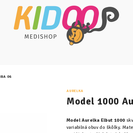
RBA 06
AURELKA
Model 1000 Au
Model Aurelka Elbut 1000
skv
variabilná obuv do škôlky. Mat