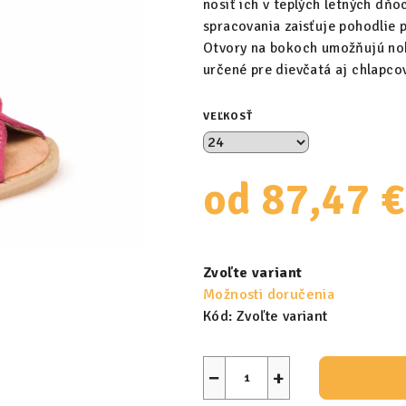
nosiť ich v teplých letných dňo
spracovania zaisťuje pohodlie p
Otvory na bokoch umožňujú noh
určené pre dievčatá aj chlapcov
VEĽKOSŤ
od
87,47 €
Jednotková
cena:
Zvoľte variant
Možnosti doručenia
Kód:
Zvoľte variant
−
+