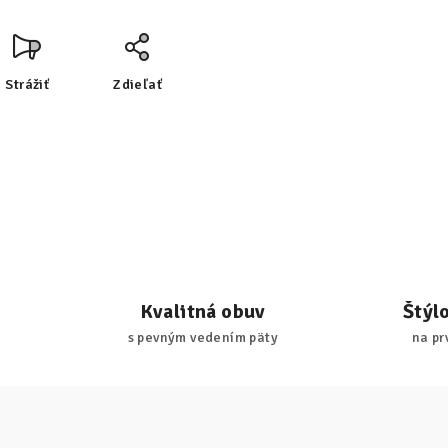
Strážiť
Zdieľať
Kvalitná obuv
Štýl
s pevným vedením päty
na pr