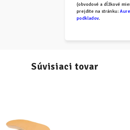
(obvodové a dĺžkové mier
prejdite na stránku:
Aure
podkladov
.
Súvisiaci tovar