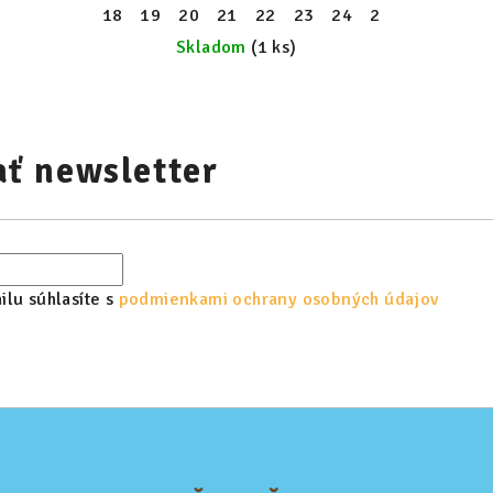
18
19
20
21
22
23
24
25
26
27
Skladom
(1 ks)
ť newsletter
lu súhlasíte s
podmienkami ochrany osobných údajov