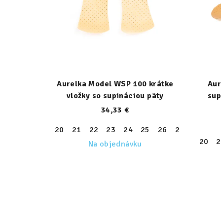
Aurelka Model WSP 100 krátke
Aur
vložky so supináciou päty
sup
34,33 €
20
21
22
23
24
25
26
27
28
29
20
2
Na objednávku