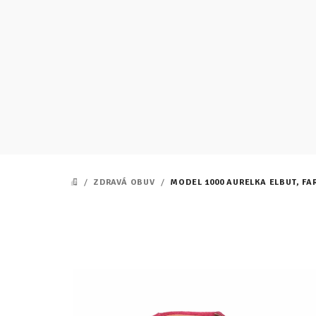
Prejsť
na
obsah
/
ZDRAVÁ OBUV
/
MODEL 1000 AURELKA ELBUT, FA
DOMOV