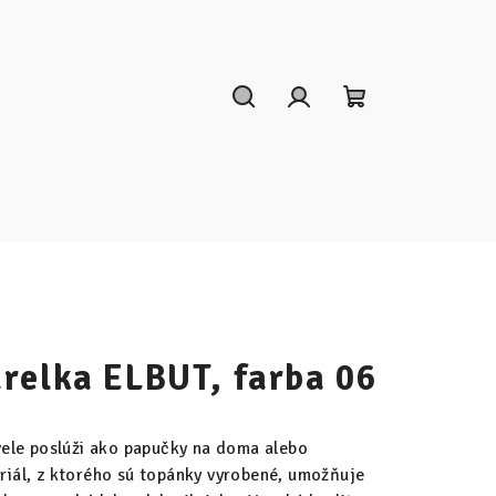
Hľadať
Prihlásenie
Nákupný
košík
relka ELBUT, farba 06
ele poslúži ako papučky na doma alebo
eriál, z ktorého sú topánky vyrobené, umožňuje