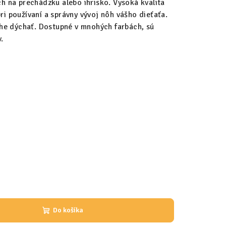
ch na prechádzku alebo ihrisko. Vysoká kvalita
ri používaní a správny vývoj nôh vášho dieťaťa.
e dýchať. Dostupné v mnohých farbách, sú
.
Do košíka