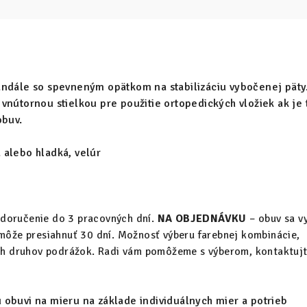
andále so spevneným opätkom na stabilizáciu vybočenej päty
vnútornou stielkou pre použitie ortopedických vložiek ak je 
obuv.
alebo hladká, velúr
 doručenie do 3 pracovných dní.
NA OBJEDNÁVKU
– obuv sa v
 môže presiahnuť 30 dní. Možnosť výberu farebnej kombinácie,
ych druhov podrážok. Radi vám pomôžeme s výberom, kontaktuj
obuvi na mieru na základe individuálnych mier a potrieb