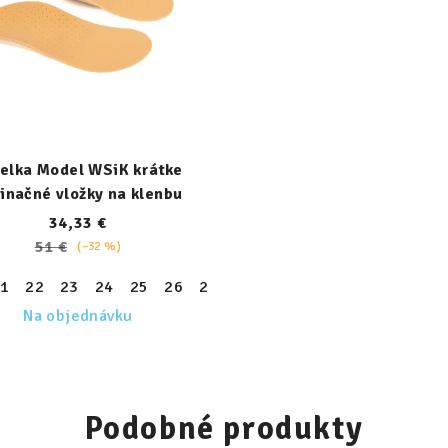
elka Model WSiK krátke
inačné vložky na klenbu
34,33 €
51 €
(–32 %)
30
31
32
33
34
35
36
37
38
39
1
22
23
24
25
26
27
28
29
30
31
32
33
Na objednávku
Podobné produkty