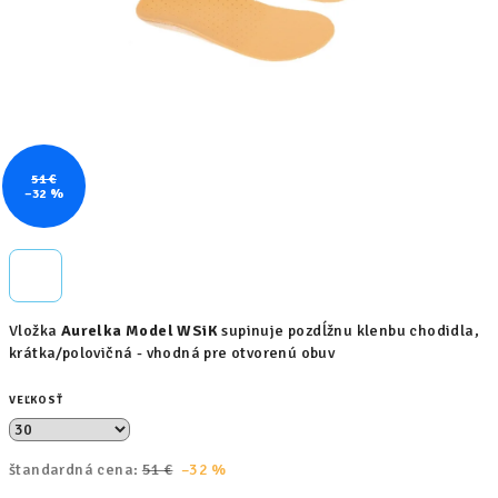
51 €
–32 %
Vložka
Aurelka Model WSiK
supinuje pozdĺžnu klenbu chodidla,
krátka/polovičná - vhodná pre otvorenú obuv
VEĽKOSŤ
štandardná cena:
51 €
–32 %