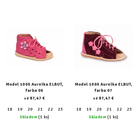
Model 1000 Aurelka ELBUT,
Model 1000 Aurelka ELBUT,
farba 06
farba 07
87,47 €
87,47 €
od
od
18
19
20
21
22
23
24
18
25
19
26
20
27
21
28
22
29
23
30
Skladom
(1 ks)
Skladom
(1 ks)