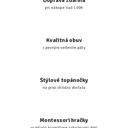
Doprava zdarma
pri nákupe nad 100€
Kvalitná obuv
s pevným vedením päty
Štýlové topánočky
na prvú chôdzu dieťaťa
Montessori hračky
rozvíjajú kognitívne schopnosti detí